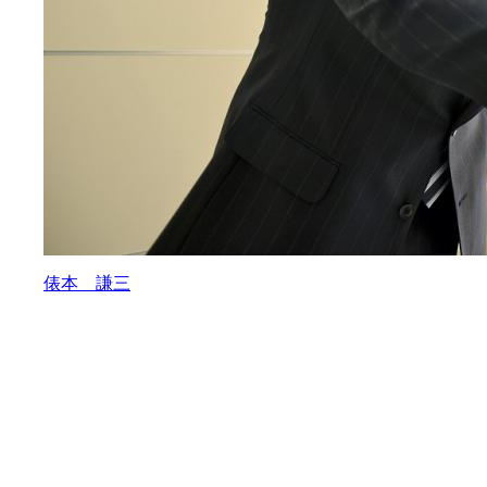
俵本 謙三