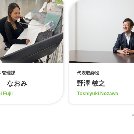
 管理課
代表取締役
井 なおみ
野澤 敏之
 Fujii
Toshiyuki Nozawa