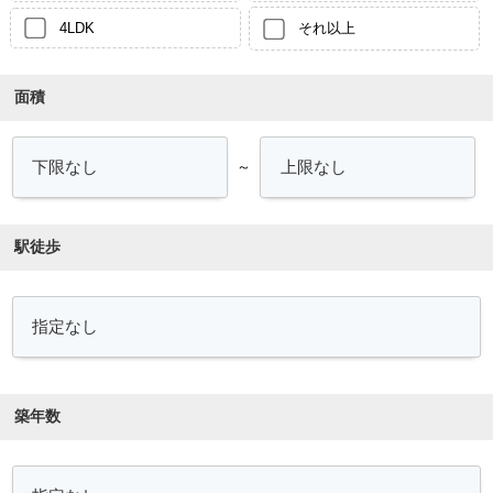
4LDK
それ以上
面積
～
駅徒歩
築年数