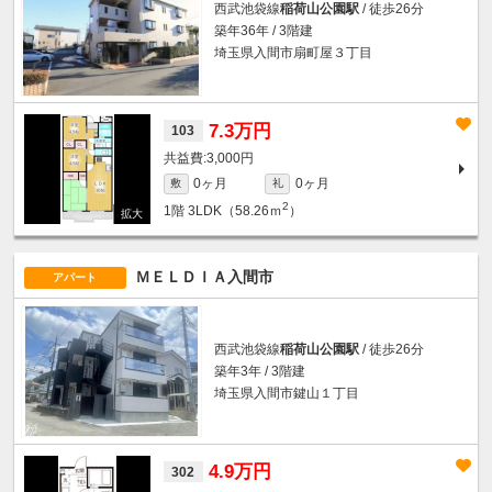
西武池袋線
稲荷山公園駅
/ 徒歩26分
築年36年 / 3階建
埼玉県入間市扇町屋３丁目
7.3万円
103
3,000円
0ヶ月
0ヶ月
敷
礼
2
1階
3LDK（58.26ｍ
）
ＭＥＬＤＩＡ入間市
アパート
西武池袋線
稲荷山公園駅
/ 徒歩26分
築年3年 / 3階建
埼玉県入間市鍵山１丁目
4.9万円
302