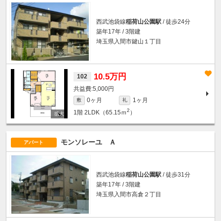
西武池袋線
稲荷山公園駅
/ 徒歩24分
築年17年 / 3階建
埼玉県入間市鍵山１丁目
10.5万円
102
5,000円
0ヶ月
1ヶ月
敷
礼
2
1階
2LDK（65.15ｍ
）
モンソレーユ Ａ
アパート
西武池袋線
稲荷山公園駅
/ 徒歩31分
築年17年 / 3階建
埼玉県入間市高倉２丁目