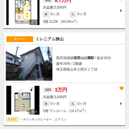
8.7万円
302
5,000円
0ヶ月
0ヶ月
敷
礼
2
3階
1LDK（40.04ｍ
）
ミレニアム狭山
アパート
西武池袋線
稲荷山公園駅
/ 徒歩16分
築年26年 / 2階建
埼玉県狭山市入間川１丁目
3万円
103
3,000円
0ヶ月
0ヶ月
敷
礼
2
1階
ワンルーム（14.17ｍ
）
ＩＨクッキングヒーター，エアコン