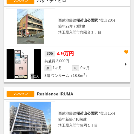
パサ・デ・ヒロ
マンション
西武池袋線
稲荷山公園駅
/ 徒歩20分
築年22年 / 3階建
埼玉県入間市向陽台１丁目
4.9万円
305
3,000円
1ヶ月
0ヶ月
敷
礼
2
3階
ワンルーム（18.8ｍ
）
Residence IRUMA
マンション
西武池袋線
稲荷山公園駅
/ 徒歩15分
築年新築 / 10階建
埼玉県入間市豊岡１丁目