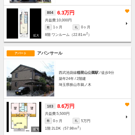
6.3万円
804
10,000円
1ヶ月
0ヶ月
敷
礼
2
8階
ワンルーム（22.81ｍ
）
アバンサール
アパート
西武池袋線
稲荷山公園駅
/ 徒歩9分
築年24年 / 2階建
埼玉県狭山市鵜ノ木
8.6万円
103
5,500円
0ヶ月
5万円
敷
礼
2
1階
2LDK（57.98ｍ
）