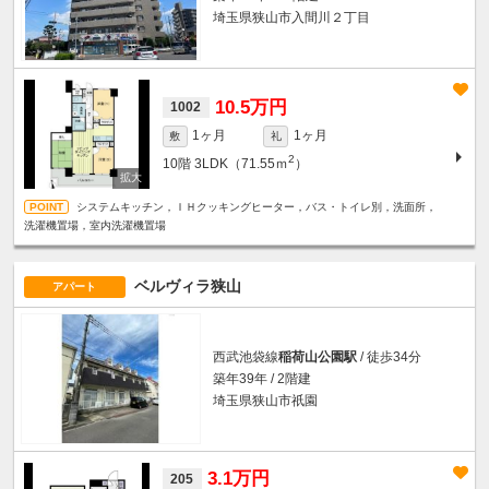
埼玉県狭山市入間川２丁目
10.5万円
1002
1ヶ月
1ヶ月
敷
礼
2
10階
3LDK（71.55ｍ
）
システムキッチン，ＩＨクッキングヒーター，バス・トイレ別，洗面所，
洗濯機置場，室内洗濯機置場
ベルヴィラ狭山
アパート
西武池袋線
稲荷山公園駅
/ 徒歩34分
築年39年 / 2階建
埼玉県狭山市祇園
3.1万円
205