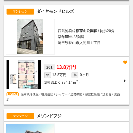
ダイヤモンドヒルズ
マンション
西武池袋線
稲荷山公園駅
/ 徒歩20分
築年55年 / 3階建
埼玉県狭山市入間川１丁目
13.8万円
201
13.8万円
0ヶ月
敷
礼
2
1階
3LDK（94.14ｍ
）
温水洗浄便座 / 暖房便座 / シャワー / 追焚機能 / 浴室乾燥機 / 洗面台 / 洗面
所
メゾンドフジ
マンション