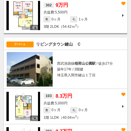
9万円
302
5,500円
0ヶ月
1ヶ月
敷
礼
2
3階
2LDK（54.42ｍ
）
リビングタウン鍵山 Ｃ
アパート
西武池袋線
稲荷山公園駅
/ 徒歩27分
築年17年 / 3階建
埼玉県入間市鍵山１丁目
8.3万円
103
5,000円
0ヶ月
0ヶ月
敷
礼
2
1階
1LDK（40.04ｍ
）