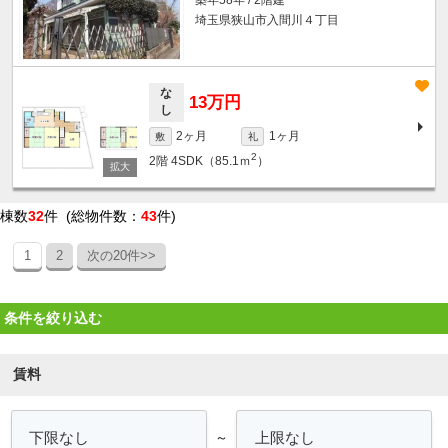
埼玉県狭山市入間川４丁目
な
13万円
し
2ヶ月
1ヶ月
敷
礼
2
2階
4SDK（85.1ｍ
）
棟数
32
件 (総物件数：
43
件)
1
2
次の20件>>
条件を絞り込む
賃料
～