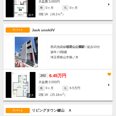
3,000円
0ヶ月
0ヶ月
敷
礼
2
3階
1K（18.2ｍ
）
Jack unokiIV
アパート
西武池袋線
稲荷山公園駅
/ 徒歩10分
築年 / 3階建
埼玉県狭山市鵜ノ木
6.45万円
202
3,500円
0ヶ月
6.5万円
敷
礼
2
2階
1K（25.18ｍ
）
リビングタウン鍵山 Ａ
アパート