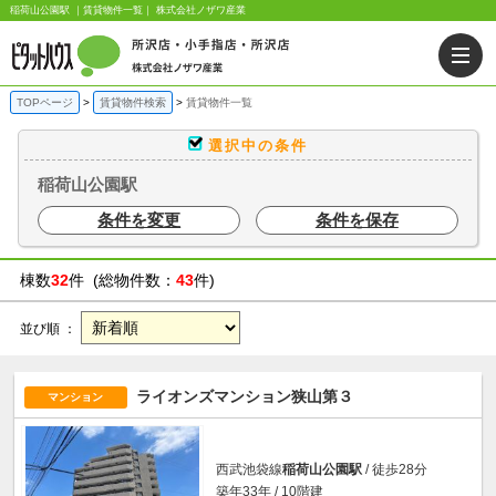
稲荷山公園駅 ｜賃貸物件一覧｜ 株式会社ノザワ産業
TOPページ
賃貸物件検索
賃貸物件一覧
選択中の条件
稲荷山公園駅
条件を変更
条件を保存
棟数
32
件 (総物件数：
43
件)
並び順 ：
ライオンズマンション狭山第３
マンション
西武池袋線
稲荷山公園駅
/ 徒歩28分
築年33年 / 10階建