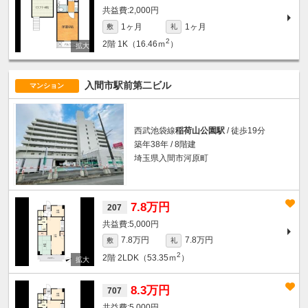
2,000円
1ヶ月
1ヶ月
敷
礼
2
2階
1K（16.46ｍ
）
入間市駅前第二ビル
マンション
西武池袋線
稲荷山公園駅
/ 徒歩19分
築年38年 / 8階建
埼玉県入間市河原町
7.8万円
207
5,000円
7.8万円
7.8万円
敷
礼
2
2階
2LDK（53.35ｍ
）
8.3万円
707
5,000円