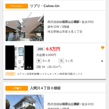
リブリ・Calme-Un
マンション
西武池袋線
稲荷山公園駅
/ 徒歩29分
築年10年 / 3階建
埼玉県狭山市富士見１丁目
6.5万円
205
4,000円
0ヶ月
1ヶ月
敷
礼
2
2階
1K（28.15ｍ
）
エアコン浴室乾燥機/システムキッチン/角部屋/宅配ボックス
入間川４丁目Ｏ様邸
一戸建て
西武池袋線
稲荷山公園駅
/ 徒歩10分
築年58年 / 2階建