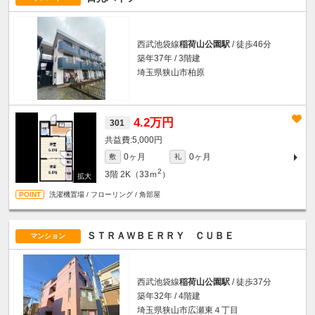
西武池袋線
稲荷山公園駅
/ 徒歩46分
築年37年 / 3階建
埼玉県狭山市柏原
4.2万円
301
5,000円
0ヶ月
0ヶ月
敷
礼
2
3階
2K（33ｍ
）
洗濯機置場 / フローリング / 角部屋
ＳＴＲＡＷＢＥＲＲＹ ＣＵＢＥ
マンション
西武池袋線
稲荷山公園駅
/ 徒歩37分
築年32年 / 4階建
埼玉県狭山市広瀬東４丁目