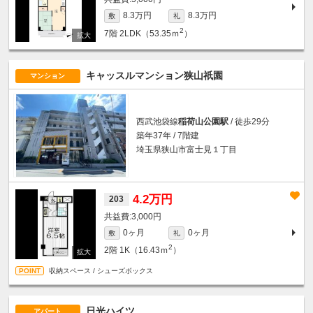
8.3万円
8.3万円
敷
礼
2
7階
2LDK（53.35ｍ
）
キャッスルマンション狭山祇園
マンション
西武池袋線
稲荷山公園駅
/ 徒歩29分
築年37年 / 7階建
埼玉県狭山市富士見１丁目
4.2万円
203
3,000円
0ヶ月
0ヶ月
敷
礼
2
2階
1K（16.43ｍ
）
収納スペース / シューズボックス
日光ハイツ
アパート