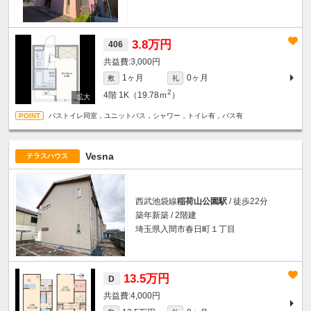
3.8万円
406
3,000円
1ヶ月
0ヶ月
敷
礼
2
4階
1K（19.78ｍ
）
バストイレ同室，ユニットバス，シャワー，トイレ有，バス有
Vesna
テラスハウス
西武池袋線
稲荷山公園駅
/ 徒歩22分
築年新築 / 2階建
埼玉県入間市春日町１丁目
13.5万円
D
4,000円