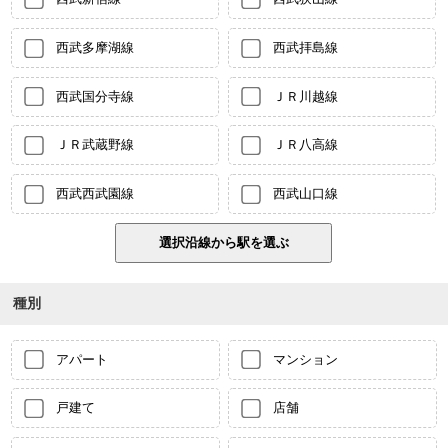
西武多摩湖線
西武拝島線
西武国分寺線
ＪＲ川越線
ＪＲ武蔵野線
ＪＲ八高線
西武西武園線
西武山口線
種別
アパート
マンション
戸建て
店舗