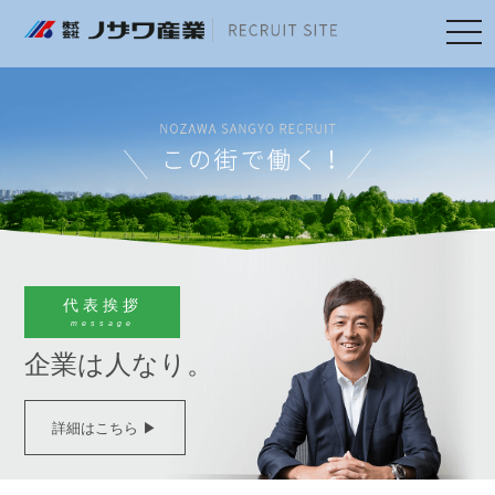
togg
navi
代表挨拶
message
企業は人なり。
詳細はこちら ▶