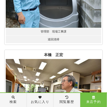
管理部 現場工事課
巡回清掃
本橋 正宏
検索
お気に入り
閲覧履歴
来店予約