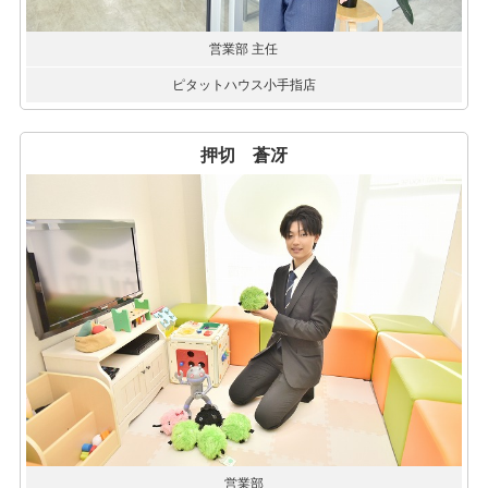
営業部 主任
ピタットハウス小手指店
押切 蒼冴
営業部