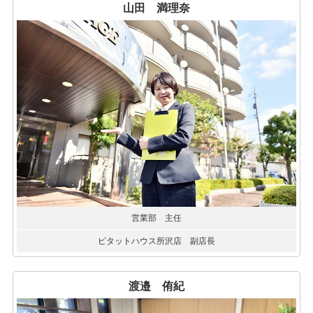
山田 満理奈
営業部 主任
ピタットハウス所沢店 副店長
渡邉 侑紀