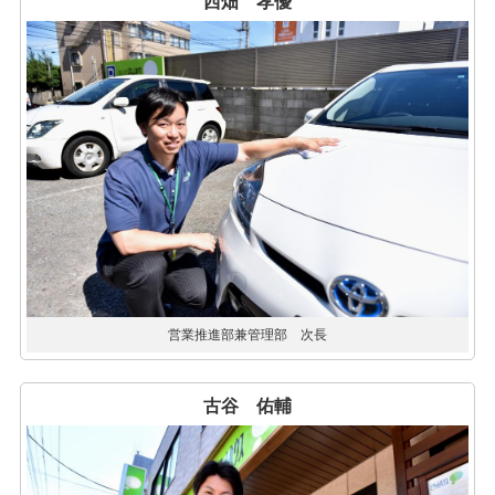
西畑 孝優
営業推進部兼管理部 次長
古谷 佑輔