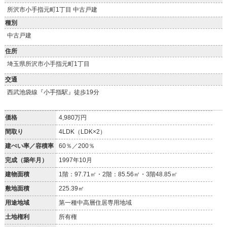
所沢市小手指元町1丁目 中古戸建
種別
中古戸建
住所
埼玉県所沢市小手指元町1丁目
交通
西武池袋線『小手指駅』徒歩19分
価格
4,980万円
間取り
4LDK（LDK×2）
建ぺい率／容積率
60％／200％
完成（築年月）
1997年10月
建物面積
1階：97.71㎡・2階：85.56㎡・3階48.85㎡
敷地面積
225.39㎡
用途地域
第一種中高層住居専用地域
土地権利
所有権