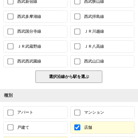
西武新宿線
西武狭山線
西武多摩湖線
西武拝島線
西武国分寺線
ＪＲ川越線
ＪＲ武蔵野線
ＪＲ八高線
西武西武園線
西武山口線
種別
アパート
マンション
戸建て
店舗