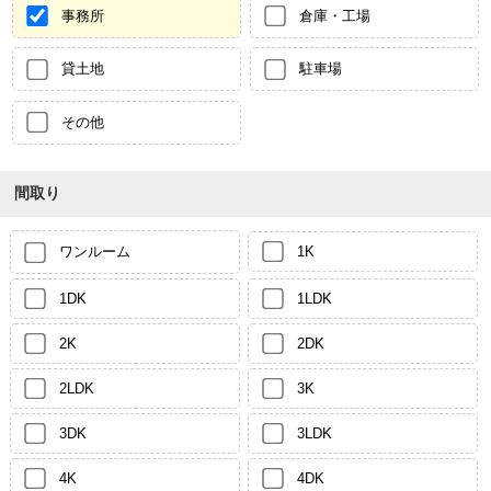
事務所
倉庫・工場
貸土地
駐車場
その他
間取り
ワンルーム
1K
1DK
1LDK
2K
2DK
2LDK
3K
3DK
3LDK
4K
4DK