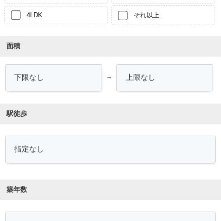
4LDK
それ以上
面積
～
駅徒歩
築年数