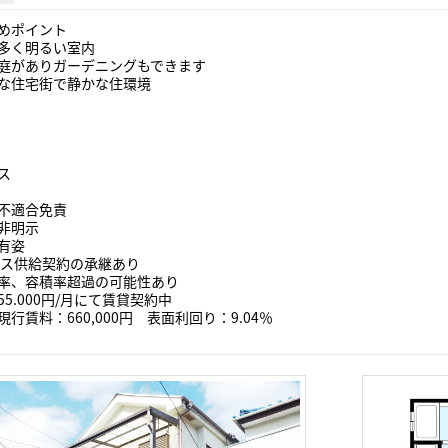
めポイント
多く明るい室内
庭がありガーデニングもできます
な住宅街で静かな住環境
ス
不適合免責
非明示
有姿
ガス供給契約の承継あり
率、容積率超過の可能性あり
55.000円/月にて賃貸契約中
行賃料：660,000円 表面利回り：9.04％