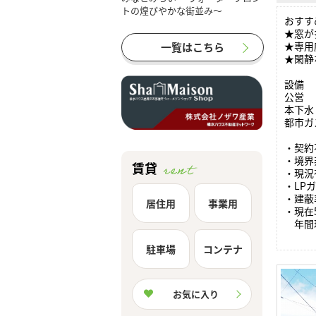
おすす
★窓が
★専用
一覧はこちら
★閑静
設備
公営
本下水
都市ガ
・契約
・境界
賃貸
・現況
・LP
・建蔽
居住用
事業用
・現在
年間現
駐車場
コンテナ
お気に入り