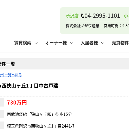
ナー
お知らせ
購入までの流れ
管理物件一覧
お気に入り
業者の選び方
その他の問合せ
住まいのトラブルQ&A
お客様の声
閲覧履歴
管理のご依頼
よくある質問
媒介契約の種類
スタッフブログ
お住まいの解約手続き
保存した検索条件
マンションVS
売却時の
個
04-2995-1101
所沢店
小
高く売るポイント
よくある質問
相続
株式会社ノザワ産業
営業時間：9:3
ウス小手指店
コンテナ
ピタットハウス新所沢店
賃貸検索
オーナー様
入居者様
売買物件
物件一覧
物件一覧へ戻る
ナー
お知らせ
購入までの流れ
空き家管理
お気に入り
業者の選び方
その他の問合せ
住まいのトラブルQ&A
お客様の声
管理物件一覧
閲覧履歴
よくある質問
媒介契約の種類
スタッフブログ
お住まいの解約手続き
保存した検索条件
管理のご依頼
マンションVS
売却時の
個
市西狭山ヶ丘1丁目中古戸建
高く売るポイント
よくある質問
相続
730万円
西武池袋線「狭山ヶ丘駅」徒歩15分
ウス小手指店
コンテナ
ピタットハウス新所沢店
埼玉県所沢市西狭山ヶ丘1丁目2441-7