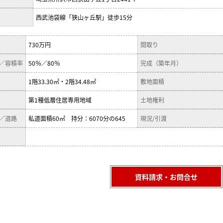
西武池袋線「狭山ヶ丘駅」徒歩15分
730万円
間取り
／容積率
50％／80％
完成（築年月）
1階33.30㎡・2階34.48㎡
敷地面積
第1種低層住居専用地域
土地権利
／道路
私道面積60㎡ 持分：6070分の645
現況/引渡
資料請求・お問合せ