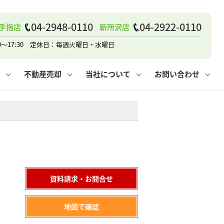
戸建て
諸費用
人情報保護方針
その他の問合せ
仲介と買取の違い
賃貸vs持ち家
04-2948-0110
04-2922-0110
手指店
新所沢店
0～17:30 定休日：毎週火曜日・水曜日
不動産売却
当社について
お問い合わせ
戸建て
諸費用
人情報保護方針
無料賃料査定
その他の問合せ
仲介と買取の違い
賃貸vs持ち家
採用情報
無料売却査定
資料請求・お問合せ
地図で確認