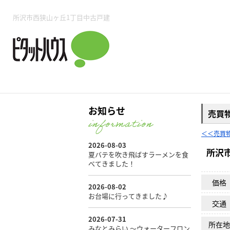
所沢賃貸TOP
賃貸管理業務
入居者様用ページTOP
売買物件一覧
無料売却査定
会社概要
ご来店予約
スタッフ紹介
お住まいの解約手続き
土地・空き家活用
購入時の諸費用
仲介手数料について
物件検索フォーム
入居中のマ
所沢市西狭山ヶ丘1丁目中古戸建
必要な書類
売却の流れ
月極駐車場
ピタットハウス所沢店
事業用物件
ピタットハ
お知らせ
売買
＜＜売買
所沢賃貸TOP
賃貸管理業務
入居者様用ページTOP
売買物件一覧
無料売却査定
会社概要
ご来店予約
スタッフ紹介
お住まいの解約手続き
土地・空き家活用
購入時の諸費用
仲介手数料について
物件検索フォーム
入居中のマ
所沢
必要な書類
売却の流れ
価格
交通
月極駐車場
ピタットハウス所沢店
事業用物件
ピタットハ
所在地