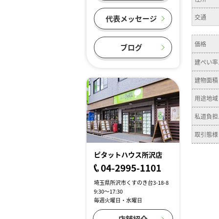
交通
代表メッセージ
価格
ブログ
建ぺい率
建物面積
用途地域
私道負担
取引態様
ピタットハウス所沢店
04-2995-1101
埼玉県所沢市くすのき台3-18-8
9:30～17:30
毎週火曜日・水曜日
店舗紹介