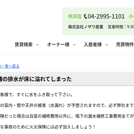
ナー
お知らせ
購入までの流れ
管理物件一覧
お気に入り
業者の選び方
その他の問合せ
住まいのトラブルQ&A
お客様の声
閲覧履歴
管理のご依頼
よくある質問
媒介契約の種類
スタッフブログ
お住まいの解約手続き
保存した検索条件
マンションVS
売却時の
個
04-2995-1101
所沢店
小
高く売るポイント
よくある質問
相続
株式会社ノザワ産業
営業時間：9:3
ウス小手指店
コンテナ
ピタットハウス新所沢店
賃貸検索
オーナー様
入居者様
売買物件
Qの一覧へ戻る
機の排水が床に溢れてしまった
ナー
お知らせ
購入までの流れ
空き家管理
お気に入り
業者の選び方
その他の問合せ
住まいのトラブルQ&A
お客様の声
管理物件一覧
閲覧履歴
よくある質問
媒介契約の種類
スタッフブログ
お住まいの解約手続き
保存した検索条件
管理のご依頼
マンションVS
売却時の
個
客様で、すぐに水をふき取って下さい。
高く売るポイント
よくある質問
相続
の室内・壁や天井の被害（水漏れ）が予想されますので、必ず弊社まで
険だった場合は自室の補修費用以外に、階下の漏水補修工事費用全てが
ウス小手指店
コンテナ
ピタットハウス新所沢店
な事故のために火災保険には必ず加入しましょう！