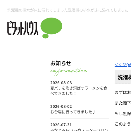
所沢賃貸TOP
賃貸管理業務
入居者様用ページTOP
売買物件一覧
無料売却査定
会社概要
ご来店予約
スタッフ紹介
お住まいの解約手続き
土地・空き家活用
購入時の諸費用
仲介手数料について
物件検索フォーム
入居中のマ
洗濯機の排水が床に溢れてしまった洗濯機の排水が床に溢れてしまった
必要な書類
売却の流れ
月極駐車場
ピタットハウス所沢店
事業用物件
ピタットハ
お知らせ
＜＜ FA
洗濯
所沢賃貸TOP
賃貸管理業務
入居者様用ページTOP
売買物件一覧
無料売却査定
会社概要
ご来店予約
スタッフ紹介
お住まいの解約手続き
土地・空き家活用
購入時の諸費用
仲介手数料について
物件検索フォーム
入居中のマ
まずはお
必要な書類
売却の流れ
また階下
もし無保
月極駐車場
ピタットハウス所沢店
事業用物件
ピタットハ
このよう