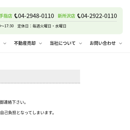
戸建て
諸費用
人情報保護方針
その他の問合せ
仲介と買取の違い
賃貸vs持ち家
04-2948-0110
04-2922-0110
手指店
新所沢店
0～17:30 定休日：毎週火曜日・水曜日
不動産売却
当社について
お問い合わせ
戸建て
諸費用
人情報保護方針
無料賃料査定
その他の問合せ
仲介と買取の違い
賃貸vs持ち家
採用情報
無料売却査定
御連絡下さい。
自己負担となってしまいます。