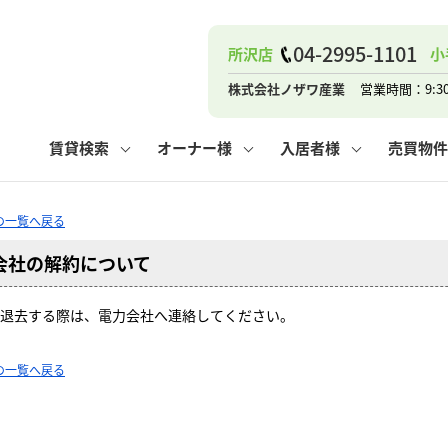
ナー
お知らせ
購入までの流れ
管理物件一覧
お気に入り
業者の選び方
その他の問合せ
住まいのトラブルQ&A
お客様の声
閲覧履歴
管理のご依頼
よくある質問
媒介契約の種類
スタッフブログ
お住まいの解約手続き
保存した検索条件
マンションVS
売却時の
個
04-2995-1101
所沢店
小
高く売るポイント
よくある質問
相続
株式会社ノザワ産業
営業時間：9:3
ウス小手指店
コンテナ
ピタットハウス新所沢店
賃貸検索
オーナー様
入居者様
売買物件
Qの一覧へ戻る
会社の解約について
ナー
お知らせ
購入までの流れ
空き家管理
お気に入り
業者の選び方
その他の問合せ
住まいのトラブルQ&A
お客様の声
管理物件一覧
閲覧履歴
よくある質問
媒介契約の種類
スタッフブログ
お住まいの解約手続き
保存した検索条件
管理のご依頼
マンションVS
売却時の
個
退去する際は、電力会社へ連絡してください。
高く売るポイント
よくある質問
相続
Qの一覧へ戻る
ウス小手指店
コンテナ
ピタットハウス新所沢店