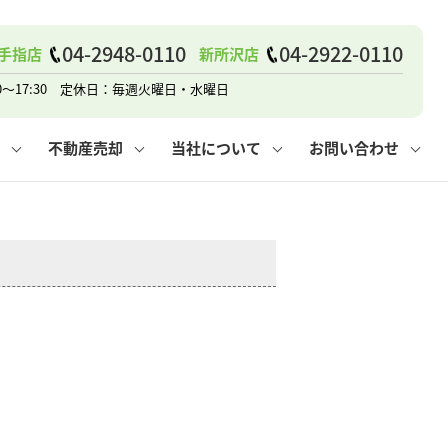
戸建て
諸費用
人情報保護方針
その他の問合せ
仲介と買取の違い
賃貸vs持ち家
04-2948-0110
04-2922-0110
手指店
新所沢店
0～17:30 定休日：毎週火曜日・水曜日
不動産売却
当社について
お問い合わせ
戸建て
諸費用
人情報保護方針
無料賃料査定
その他の問合せ
仲介と買取の違い
賃貸vs持ち家
採用情報
無料売却査定