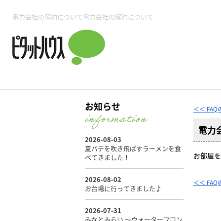
所沢賃貸TOP
賃貸管理業務
入居者様用ページTOP
売買物件一覧
無料売却査定
会社概要
ご来店予約
スタッフ紹介
お住まいの解約手続き
土地・空き家活用
購入時の諸費用
仲介手数料について
物件検索フォーム
入居中のマ
電力会社の解約について電力会社の解約について
必要な書類
売却の流れ
月極駐車場
ピタットハウス所沢店
事業用物件
ピタットハ
お知らせ
＜＜ FA
電力
所沢賃貸TOP
賃貸管理業務
入居者様用ページTOP
売買物件一覧
無料売却査定
会社概要
ご来店予約
スタッフ紹介
お住まいの解約手続き
土地・空き家活用
購入時の諸費用
仲介手数料について
物件検索フォーム
入居中のマ
お部屋を
必要な書類
売却の流れ
＜＜ FA
月極駐車場
ピタットハウス所沢店
事業用物件
ピタットハ