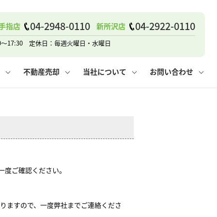
戸建て
諸費用
人情報保護方針
その他の問合せ
仲介と買取の違い
賃貸vs持ち家
04-2948-0110
04-2922-0110
手指店
新所沢店
0～17:30 定休日：毎週火曜日・水曜日
不動産売却
当社について
お問い合わせ
戸建て
諸費用
人情報保護方針
無料賃料査定
その他の問合せ
仲介と買取の違い
賃貸vs持ち家
採用情報
無料売却査定
一度ご確認ください。
りますので、一度弊社までご連絡くださ