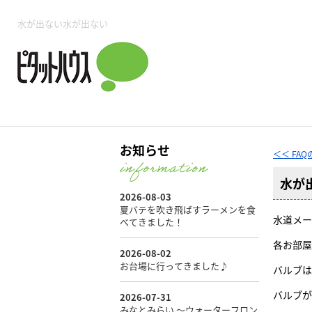
所沢賃貸TOP
賃貸管理業務
入居者様用ページTOP
売買物件一覧
無料売却査定
会社概要
ご来店予約
スタッフ紹介
お住まいの解約手続き
土地・空き家活用
購入時の諸費用
仲介手数料について
物件検索フォーム
入居中のマ
水が出ない水が出ない
必要な書類
売却の流れ
月極駐車場
ピタットハウス所沢店
事業用物件
ピタットハ
お知らせ
＜＜ FA
水が
所沢賃貸TOP
賃貸管理業務
入居者様用ページTOP
売買物件一覧
無料売却査定
会社概要
ご来店予約
スタッフ紹介
お住まいの解約手続き
土地・空き家活用
購入時の諸費用
仲介手数料について
物件検索フォーム
入居中のマ
水道メー
必要な書類
売却の流れ
各お部屋
バルブは
月極駐車場
ピタットハウス所沢店
事業用物件
ピタットハ
バルブが