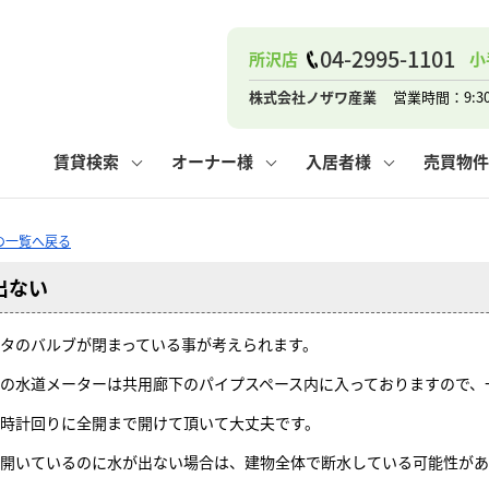
ナー
お知らせ
購入までの流れ
管理物件一覧
お気に入り
業者の選び方
その他の問合せ
住まいのトラブルQ&A
お客様の声
閲覧履歴
管理のご依頼
よくある質問
媒介契約の種類
スタッフブログ
お住まいの解約手続き
保存した検索条件
マンションVS
売却時の
個
04-2995-1101
所沢店
小
高く売るポイント
よくある質問
相続
株式会社ノザワ産業
営業時間：9:3
ウス小手指店
コンテナ
ピタットハウス新所沢店
賃貸検索
オーナー様
入居者様
売買物件
Qの一覧へ戻る
出ない
ナー
お知らせ
購入までの流れ
空き家管理
お気に入り
業者の選び方
その他の問合せ
住まいのトラブルQ&A
お客様の声
管理物件一覧
閲覧履歴
よくある質問
媒介契約の種類
スタッフブログ
お住まいの解約手続き
保存した検索条件
管理のご依頼
マンションVS
売却時の
個
タのバルブが閉まっている事が考えられます。
高く売るポイント
よくある質問
相続
の水道メーターは共用廊下のパイプスペース内に入っておりますので、
時計回りに全開まで開けて頂いて大丈夫です。
ウス小手指店
コンテナ
ピタットハウス新所沢店
開いているのに水が出ない場合は、建物全体で断水している可能性があ