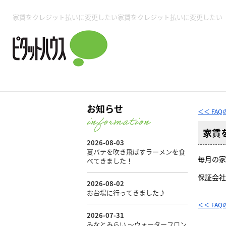
所沢賃貸TOP
賃貸管理業務
入居者様用ページTOP
売買物件一覧
無料売却査定
会社概要
ご来店予約
スタッフ紹介
お住まいの解約手続き
土地・空き家活用
購入時の諸費用
仲介手数料について
物件検索フォーム
入居中のマ
家賃をクレジット払いに変更したい家賃をクレジット払いに変更したい
必要な書類
売却の流れ
月極駐車場
ピタットハウス所沢店
事業用物件
ピタットハ
お知らせ
＜＜ FA
家賃
所沢賃貸TOP
賃貸管理業務
入居者様用ページTOP
売買物件一覧
無料売却査定
会社概要
ご来店予約
スタッフ紹介
お住まいの解約手続き
土地・空き家活用
購入時の諸費用
仲介手数料について
物件検索フォーム
入居中のマ
毎月の家
必要な書類
売却の流れ
保証会社
月極駐車場
ピタットハウス所沢店
事業用物件
ピタットハ
＜＜ FA