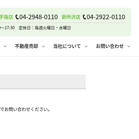
戸建て
諸費用
人情報保護方針
その他の問合せ
仲介と買取の違い
賃貸vs持ち家
04-2948-0110
04-2922-0110
手指店
新所沢店
0～17:30 定休日：毎週火曜日・水曜日
不動産売却
当社について
お問い合わせ
戸建て
諸費用
人情報保護方針
無料賃料査定
その他の問合せ
仲介と買取の違い
賃貸vs持ち家
採用情報
無料売却査定
でお問い合わせください。