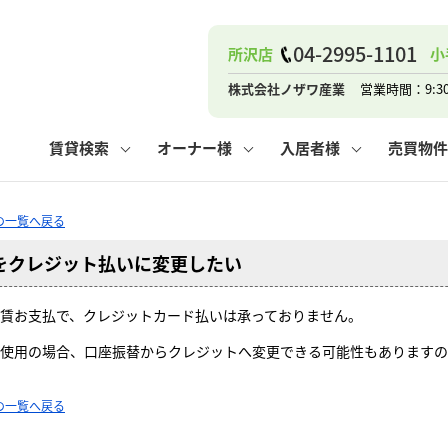
ナー
お知らせ
購入までの流れ
管理物件一覧
お気に入り
業者の選び方
その他の問合せ
住まいのトラブルQ&A
お客様の声
閲覧履歴
管理のご依頼
よくある質問
媒介契約の種類
スタッフブログ
お住まいの解約手続き
保存した検索条件
マンションVS
売却時の
個
04-2995-1101
所沢店
小
高く売るポイント
よくある質問
相続
株式会社ノザワ産業
営業時間：9:3
ウス小手指店
コンテナ
ピタットハウス新所沢店
賃貸検索
オーナー様
入居者様
売買物件
Qの一覧へ戻る
をクレジット払いに変更したい
ナー
お知らせ
購入までの流れ
空き家管理
お気に入り
業者の選び方
その他の問合せ
住まいのトラブルQ&A
お客様の声
管理物件一覧
閲覧履歴
よくある質問
媒介契約の種類
スタッフブログ
お住まいの解約手続き
保存した検索条件
管理のご依頼
マンションVS
売却時の
個
賃お支払で、クレジットカード払いは承っておりません。
高く売るポイント
よくある質問
相続
使用の場合、口座振替からクレジットへ変更できる可能性もありますの
ウス小手指店
コンテナ
ピタットハウス新所沢店
Qの一覧へ戻る