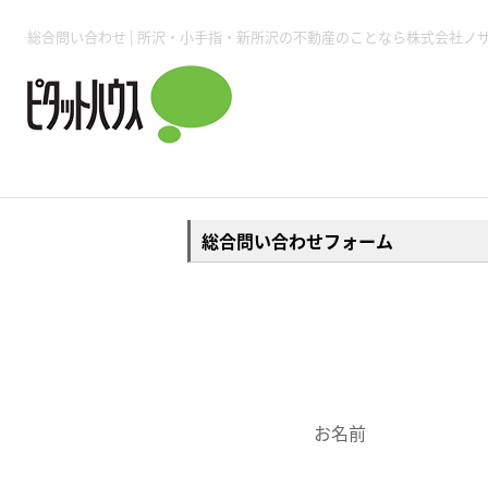
所沢賃貸TOP
賃貸管理業務
入居者様用ページTOP
売買物件一覧
無料売却査定
会社概要
ご来店予約
スタッフ紹介
お住まいの解約手続き
土地・空き家活用
購入時の諸費用
仲介手数料について
物件検索フォーム
入居中のマ
必要な書類
売却の流れ
月極駐車場
ピタットハウス所沢店
事業用物件
ピタットハ
総合問い合わせフォーム
所沢賃貸TOP
賃貸管理業務
入居者様用ページTOP
売買物件一覧
無料売却査定
会社概要
ご来店予約
スタッフ紹介
お住まいの解約手続き
土地・空き家活用
購入時の諸費用
仲介手数料について
物件検索フォーム
入居中のマ
必要な書類
売却の流れ
お名前
月極駐車場
ピタットハウス所沢店
事業用物件
ピタットハ