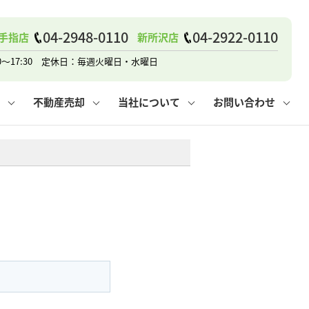
戸建て
諸費用
人情報保護方針
その他の問合せ
仲介と買取の違い
賃貸vs持ち家
04-2948-0110
04-2922-0110
手指店
新所沢店
0～17:30 定休日：毎週火曜日・水曜日
不動産売却
当社について
お問い合わせ
戸建て
諸費用
人情報保護方針
無料賃料査定
その他の問合せ
仲介と買取の違い
賃貸vs持ち家
採用情報
無料売却査定