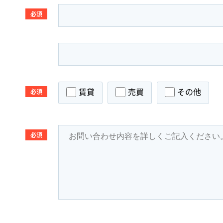
必須
賃貸
売買
その他
必須
必須