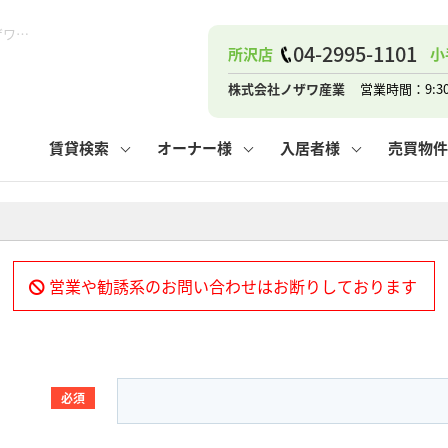
ナー
お知らせ
購入までの流れ
管理物件一覧
お気に入り
業者の選び方
その他の問合せ
住まいのトラブルQ&A
お客様の声
閲覧履歴
管理のご依頼
よくある質問
媒介契約の種類
スタッフブログ
お住まいの解約手続き
保存した検索条件
マンションVS
売却時の
個
総合問い合わせ | 所沢・小手指・新所沢の不動産のことなら株式会社ノザワ産業
04-2995-1101
所沢店
小
高く売るポイント
よくある質問
相続
株式会社ノザワ産業
営業時間：9:3
ウス小手指店
コンテナ
ピタットハウス新所沢店
賃貸検索
オーナー様
入居者様
売買物件
ナー
お知らせ
購入までの流れ
空き家管理
お気に入り
業者の選び方
その他の問合せ
住まいのトラブルQ&A
お客様の声
管理物件一覧
閲覧履歴
よくある質問
媒介契約の種類
スタッフブログ
お住まいの解約手続き
保存した検索条件
管理のご依頼
マンションVS
売却時の
個
営業や勧誘系のお問い合わせはお断りしております
高く売るポイント
よくある質問
相続
ウス小手指店
コンテナ
必須
ピタットハウス新所沢店