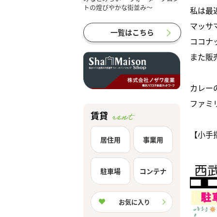
私は最
マッサ
一覧はこちら
ココナ
また販
カレー
ファミ
賃貸
【小手指
居住用
事業用
駐車場
コンテナ
お気に入り