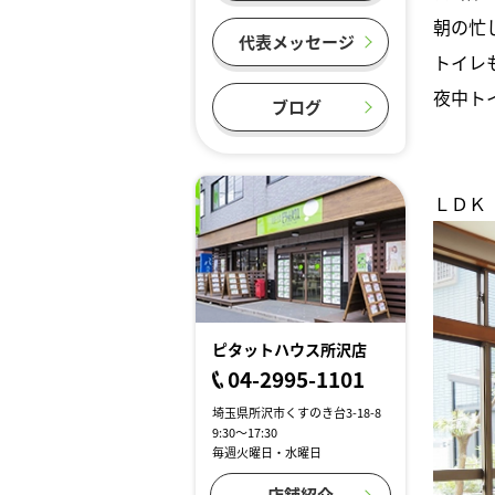
朝の忙
代表メッセージ
トイレ
夜中ト
ブログ
ＬＤＫ
ピタットハウス所沢店
04-2995-1101
埼玉県所沢市くすのき台3-18-8
9:30～17:30
毎週火曜日・水曜日
店舗紹介