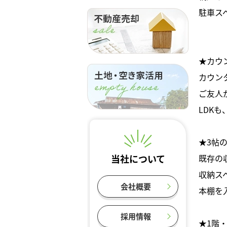
駐車ス
★カウ
カウン
ご友人
LDK
★3帖
既存の
当社について
収納ス
会社概要
本棚を
採用情報
★1階