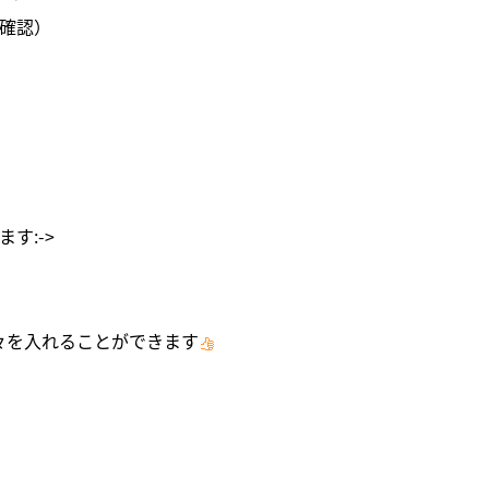
確認）
す:->
々を入れることができます