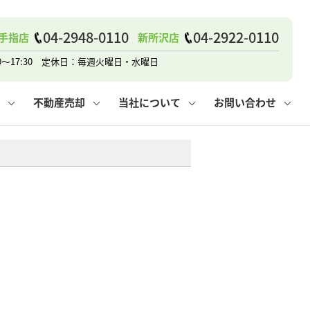
戸建て
諸費用
人情報保護方針
その他の問合せ
仲介と買取の違い
賃貸vs持ち家
04-2948-0110
04-2922-0110
手指店
新所沢店
0～17:30 定休日：毎週火曜日・水曜日
不動産売却
当社について
お問い合わせ
戸建て
諸費用
人情報保護方針
無料賃料査定
その他の問合せ
仲介と買取の違い
賃貸vs持ち家
採用情報
無料売却査定