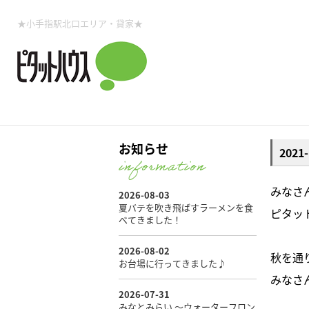
所沢賃貸TOP
賃貸管理業務
入居者様用ページTOP
売買物件一覧
無料売却査定
会社概要
ご来店予約
スタッフ紹介
お住まいの解約手続き
土地・空き家活用
購入時の諸費用
仲介手数料について
物件検索フォーム
入居中のマ
★小手指駅北口エリア・貸家★
必要な書類
売却の流れ
月極駐車場
ピタットハウス所沢店
事業用物件
ピタットハ
お知らせ
202
所沢賃貸TOP
賃貸管理業務
入居者様用ページTOP
売買物件一覧
無料売却査定
会社概要
ご来店予約
スタッフ紹介
お住まいの解約手続き
土地・空き家活用
購入時の諸費用
仲介手数料について
物件検索フォーム
入居中のマ
みなさ
ピタッ
必要な書類
売却の流れ
秋を通
月極駐車場
ピタットハウス所沢店
事業用物件
ピタットハ
みなさ