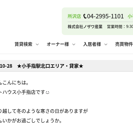
ナー
お知らせ
購入までの流れ
管理物件一覧
お気に入り
業者の選び方
その他の問合せ
住まいのトラブルQ&A
お客様の声
閲覧履歴
管理のご依頼
よくある質問
媒介契約の種類
スタッフブログ
お住まいの解約手続き
保存した検索条件
マンションVS
売却時の
個
04-2995-1101
所沢店
小
高く売るポイント
よくある質問
相続
株式会社ノザワ産業
営業時間：9:3
ウス小手指店
コンテナ
ピタットハウス新所沢店
賃貸検索
オーナー様
入居者様
売買物件
1-10-28 ★小手指駅北口エリア・貸家★
ナー
お知らせ
購入までの流れ
空き家管理
お気に入り
業者の選び方
その他の問合せ
住まいのトラブルQ&A
お客様の声
管理物件一覧
閲覧履歴
よくある質問
媒介契約の種類
スタッフブログ
お住まいの解約手続き
保存した検索条件
管理のご依頼
マンションVS
売却時の
個
んこんにちは。
トハウス小手指店です
高く売るポイント
よくある質問
相続
り越して冬のような寒さの日がありますが
ウス小手指店
コンテナ
ピタットハウス新所沢店
んいかがお過ごしでしょうか。