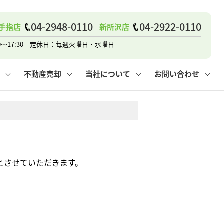
戸建て
諸費用
人情報保護方針
その他の問合せ
仲介と買取の違い
賃貸vs持ち家
04-2948-0110
04-2922-0110
手指店
新所沢店
0～17:30 定休日：毎週火曜日・水曜日
不動産売却
当社について
お問い合わせ
戸建て
諸費用
人情報保護方針
無料賃料査定
その他の問合せ
仲介と買取の違い
賃貸vs持ち家
採用情報
無料売却査定
とさせていただきます。