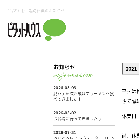
所沢賃貸TOP
賃貸管理業務
入居者様用ページTOP
売買物件一覧
無料売却査定
会社概要
ご来店予約
スタッフ紹介
お住まいの解約手続き
土地・空き家活用
購入時の諸費用
仲介手数料について
物件検索フォーム
入居中のマ
11/21(日) 臨時休業のお知らせ
必要な書類
売却の流れ
月極駐車場
ピタットハウス所沢店
事業用物件
ピタットハ
お知らせ
202
所沢賃貸TOP
賃貸管理業務
入居者様用ページTOP
売買物件一覧
無料売却査定
会社概要
ご来店予約
スタッフ紹介
お住まいの解約手続き
土地・空き家活用
購入時の諸費用
仲介手数料について
物件検索フォーム
入居中のマ
平素は
さて誠
必要な書類
売却の流れ
休業日 
月極駐車場
ピタットハウス所沢店
事業用物件
ピタットハ
尚、休