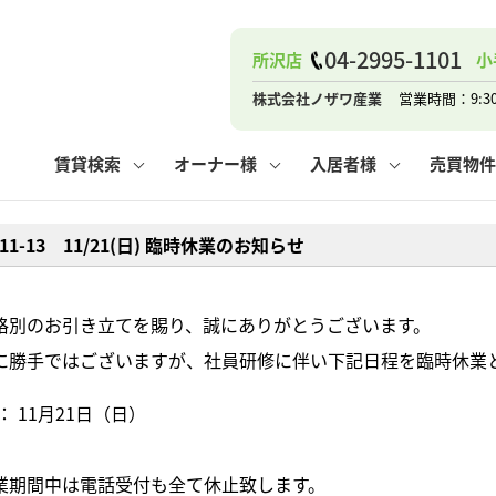
ナー
お知らせ
購入までの流れ
管理物件一覧
お気に入り
業者の選び方
その他の問合せ
住まいのトラブルQ&A
お客様の声
閲覧履歴
管理のご依頼
よくある質問
媒介契約の種類
スタッフブログ
お住まいの解約手続き
保存した検索条件
マンションVS
売却時の
個
04-2995-1101
所沢店
小
高く売るポイント
よくある質問
相続
株式会社ノザワ産業
営業時間：9:3
ウス小手指店
コンテナ
ピタットハウス新所沢店
賃貸検索
オーナー様
入居者様
売買物件
1-11-13 11/21(日) 臨時休業のお知らせ
ナー
お知らせ
購入までの流れ
空き家管理
お気に入り
業者の選び方
その他の問合せ
住まいのトラブルQ&A
お客様の声
管理物件一覧
閲覧履歴
よくある質問
媒介契約の種類
スタッフブログ
お住まいの解約手続き
保存した検索条件
管理のご依頼
マンションVS
売却時の
個
格別のお引き立てを賜り、誠にありがとうございます。
に勝手ではございますが、社員研修に伴い下記日程を臨時休業
高く売るポイント
よくある質問
相続
： 11月21日（日）
ウス小手指店
コンテナ
ピタットハウス新所沢店
業期間中は電話受付も全て休止致します。