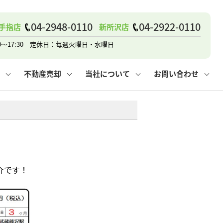
戸建て
諸費用
人情報保護方針
その他の問合せ
仲介と買取の違い
賃貸vs持ち家
04-2948-0110
04-2922-0110
手指店
新所沢店
0～17:30 定休日：毎週火曜日・水曜日
不動産売却
当社について
お問い合わせ
戸建て
諸費用
人情報保護方針
無料賃料査定
その他の問合せ
仲介と買取の違い
賃貸vs持ち家
採用情報
無料売却査定
介です！