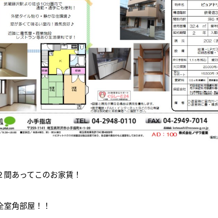
２間あってこのお家賃！
全室角部屋！！