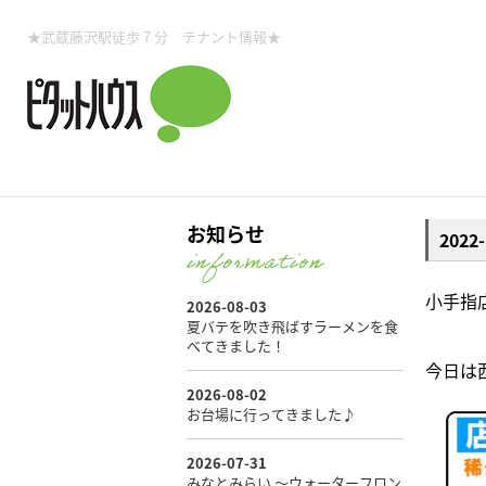
所沢賃貸TOP
賃貸管理業務
入居者様用ページTOP
売買物件一覧
無料売却査定
会社概要
ご来店予約
スタッフ紹介
お住まいの解約手続き
土地・空き家活用
購入時の諸費用
仲介手数料について
物件検索フォーム
入居中のマ
★武蔵藤沢駅徒歩７分 テナント情報★
必要な書類
売却の流れ
月極駐車場
ピタットハウス所沢店
事業用物件
ピタットハ
お知らせ
202
所沢賃貸TOP
賃貸管理業務
入居者様用ページTOP
売買物件一覧
無料売却査定
会社概要
ご来店予約
スタッフ紹介
お住まいの解約手続き
土地・空き家活用
購入時の諸費用
仲介手数料について
物件検索フォーム
入居中のマ
小手指
必要な書類
売却の流れ
今日は
月極駐車場
ピタットハウス所沢店
事業用物件
ピタットハ