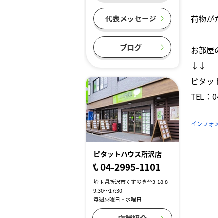
荷物が
代表メッセージ
ブログ
お部屋
↓↓
ピタッ
TEL：04
インフォ
ピタットハウス所沢店
04-2995-1101
埼玉県所沢市くすのき台3-18-8
9:30～17:30
毎週火曜日・水曜日
店舗紹介