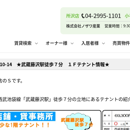
ナー
お知らせ
購入までの流れ
管理物件一覧
お気に入り
業者の選び方
その他の問合せ
住まいのトラブルQ&A
お客様の声
閲覧履歴
管理のご依頼
よくある質問
媒介契約の種類
スタッフブログ
お住まいの解約手続き
保存した検索条件
マンションVS
売却時の
個
04-2995-1101
所沢店
小
高く売るポイント
よくある質問
相続
株式会社ノザワ産業
営業時間：9:3
ウス小手指店
コンテナ
ピタットハウス新所沢店
賃貸検索
オーナー様
入居者様
売買物件
2-10-14 ★武蔵藤沢駅徒歩７分 １Ｆテナント情報★
ナー
お知らせ
購入までの流れ
空き家管理
お気に入り
業者の選び方
その他の問合せ
住まいのトラブルQ&A
お客様の声
管理物件一覧
閲覧履歴
よくある質問
媒介契約の種類
スタッフブログ
お住まいの解約手続き
保存した検索条件
管理のご依頼
マンションVS
売却時の
個
店のＳです。
高く売るポイント
よくある質問
相続
西武池袋線「武蔵藤沢駅」徒歩７分の立地にあるテナントの紹
ウス小手指店
コンテナ
ピタットハウス新所沢店