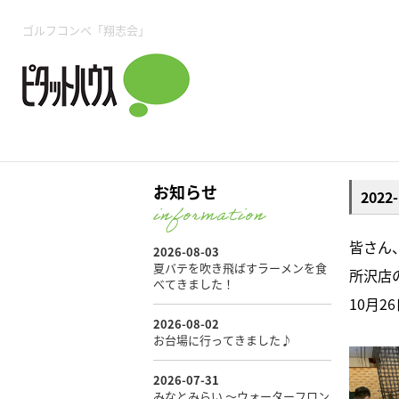
所沢賃貸TOP
賃貸管理業務
入居者様用ページTOP
売買物件一覧
無料売却査定
会社概要
ご来店予約
スタッフ紹介
お住まいの解約手続き
土地・空き家活用
購入時の諸費用
仲介手数料について
物件検索フォーム
入居中のマ
ゴルフコンペ「翔志会」
必要な書類
売却の流れ
月極駐車場
ピタットハウス所沢店
事業用物件
ピタットハ
お知らせ
202
所沢賃貸TOP
賃貸管理業務
入居者様用ページTOP
売買物件一覧
無料売却査定
会社概要
ご来店予約
スタッフ紹介
お住まいの解約手続き
土地・空き家活用
購入時の諸費用
仲介手数料について
物件検索フォーム
入居中のマ
皆さん
所沢店
必要な書類
売却の流れ
10月
月極駐車場
ピタットハウス所沢店
事業用物件
ピタットハ