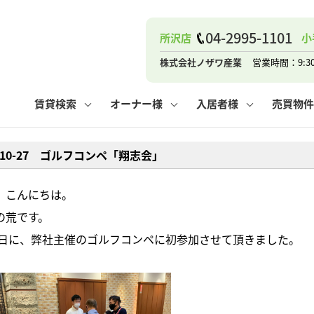
ナー
お知らせ
購入までの流れ
管理物件一覧
お気に入り
業者の選び方
その他の問合せ
住まいのトラブルQ&A
お客様の声
閲覧履歴
管理のご依頼
よくある質問
媒介契約の種類
スタッフブログ
お住まいの解約手続き
保存した検索条件
マンションVS
売却時の
個
04-2995-1101
所沢店
小
高く売るポイント
よくある質問
相続
株式会社ノザワ産業
営業時間：9:3
ウス小手指店
コンテナ
ピタットハウス新所沢店
賃貸検索
オーナー様
入居者様
売買物件
2-10-27 ゴルフコンペ「翔志会」
ナー
お知らせ
購入までの流れ
空き家管理
お気に入り
業者の選び方
その他の問合せ
住まいのトラブルQ&A
お客様の声
管理物件一覧
閲覧履歴
よくある質問
媒介契約の種類
スタッフブログ
お住まいの解約手続き
保存した検索条件
管理のご依頼
マンションVS
売却時の
個
、こんにちは。
の荒です。
高く売るポイント
よくある質問
相続
26日に、弊社主催のゴルフコンペに初参加させて頂きました。
ウス小手指店
コンテナ
ピタットハウス新所沢店