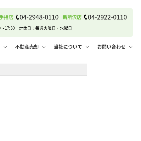
戸建て
諸費用
人情報保護方針
その他の問合せ
仲介と買取の違い
賃貸vs持ち家
04-2948-0110
04-2922-0110
手指店
新所沢店
0～17:30 定休日：毎週火曜日・水曜日
不動産売却
当社について
お問い合わせ
戸建て
諸費用
人情報保護方針
無料賃料査定
その他の問合せ
仲介と買取の違い
賃貸vs持ち家
採用情報
無料売却査定