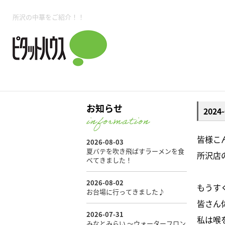
所沢賃貸TOP
賃貸管理業務
入居者様用ページTOP
売買物件一覧
無料売却査定
会社概要
ご来店予約
スタッフ紹介
お住まいの解約手続き
土地・空き家活用
購入時の諸費用
仲介手数料について
物件検索フォーム
入居中のマ
所沢の中華をご紹介！！
必要な書類
売却の流れ
月極駐車場
ピタットハウス所沢店
事業用物件
ピタットハ
お知らせ
202
所沢賃貸TOP
賃貸管理業務
入居者様用ページTOP
売買物件一覧
無料売却査定
会社概要
ご来店予約
スタッフ紹介
お住まいの解約手続き
土地・空き家活用
購入時の諸費用
仲介手数料について
物件検索フォーム
入居中のマ
皆様こ
所沢店
必要な書類
売却の流れ
もうす
月極駐車場
ピタットハウス所沢店
事業用物件
ピタットハ
皆さん
私は喉