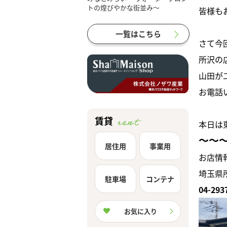
皆様も
一覧はこちら
さて今
所沢の
山田が
お電話
賃貸
本日は
～～
居住用
事業用
お店情
埼玉県所
駐車場
コンテナ
04-293
お気に入り