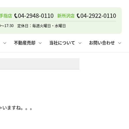
戸建て
諸費用
人情報保護方針
その他の問合せ
仲介と買取の違い
賃貸vs持ち家
04-2948-0110
04-2922-0110
手指店
新所沢店
0～17:30 定休日：毎週火曜日・水曜日
不動産売却
当社について
お問い合わせ
戸建て
諸費用
人情報保護方針
無料賃料査定
その他の問合せ
仲介と買取の違い
賃貸vs持ち家
採用情報
無料売却査定
ゃいますね。。。