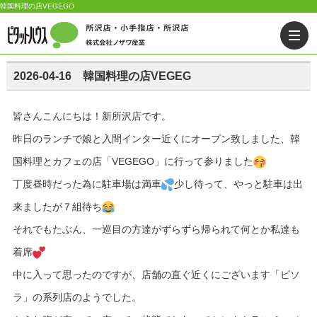
韓国料理の店VEGEGO
2026-04-16 韓国料理の店VEGEG
皆さんこんにちは！新所沢店です。
昨日のランチで娘と入間インター近くにオープン致しました、韓
国料理とカフェの店「VEGEGO」に行って参りました
丁度昼時だった為に駐車場は満車
少し待って、やっと駐車は出
来ましたが７組待ち
それでもたぶん、一巡目の方達がずらずら帰られて何とか私達も
着席
中に入って思ったのですが、店舗の直ぐ近くにございます「ピソ
ラ」の系列店のようでした。