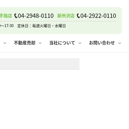
戸建て
諸費用
人情報保護方針
その他の問合せ
仲介と買取の違い
賃貸vs持ち家
04-2948-0110
04-2922-0110
手指店
新所沢店
0～17:30 定休日：毎週火曜日・水曜日
不動産売却
当社について
お問い合わせ
戸建て
諸費用
人情報保護方針
無料賃料査定
その他の問合せ
仲介と買取の違い
賃貸vs持ち家
採用情報
無料売却査定