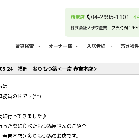
ナー
お知らせ
購入までの流れ
管理物件一覧
お気に入り
業者の選び方
その他の問合せ
住まいのトラブルQ&A
お客様の声
閲覧履歴
管理のご依頼
よくある質問
媒介契約の種類
スタッフブログ
お住まいの解約手続き
保存した検索条件
マンションVS
売却時の
個
04-2995-1101
所沢店
小
高く売るポイント
よくある質問
相続
株式会社ノザワ産業
営業時間：9:3
ウス小手指店
コンテナ
ピタットハウス新所沢店
賃貸検索
オーナー様
入居者様
売買物件
6-05-24 福岡 炙りもつ鍋＜一慶 春吉本店＞
ナー
お知らせ
購入までの流れ
空き家管理
お気に入り
業者の選び方
その他の問合せ
住まいのトラブルQ&A
お客様の声
管理物件一覧
閲覧履歴
よくある質問
媒介契約の種類
スタッフブログ
お住まいの解約手続き
保存した検索条件
管理のご依頼
マンションVS
売却時の
個
ちは！
務員のＫです(^^)
高く売るポイント
よくある質問
相続
岡に行ってきました♪
ウス小手指店
コンテナ
ピタットハウス新所沢店
行った際に食べたもつ鍋屋さんのご紹介。
 春吉本店＞炙りもつ鍋のお店です。