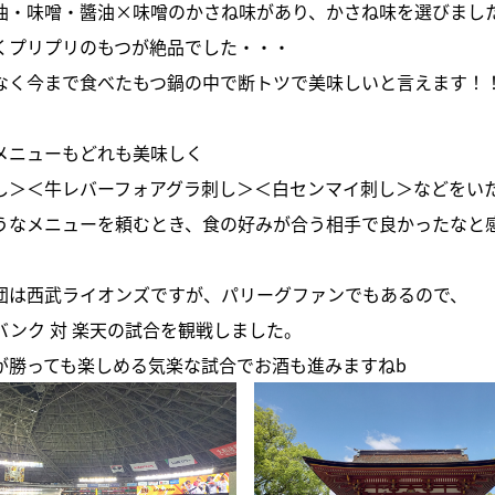
油・味噌・醬油×味噌のかさね味があり、かさね味を選びまし
くプリプリのもつが絶品でした・・・
なく今まで食べたもつ鍋の中で断トツで美味しいと言えます！
メニューもどれも美味しく
し＞＜牛レバーフォアグラ刺し＞＜白センマイ刺し＞などをい
うなメニューを頼むとき、食の好みが合う相手で良かったなと感
団は西武ライオンズですが、パリーグファンでもあるので、
バンク 対 楽天の試合を観戦しました。
が勝っても楽しめる気楽な試合でお酒も進みますねb