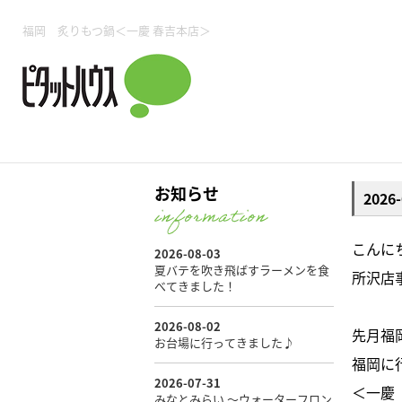
所沢賃貸TOP
賃貸管理業務
入居者様用ページTOP
売買物件一覧
無料売却査定
会社概要
ご来店予約
スタッフ紹介
お住まいの解約手続き
土地・空き家活用
購入時の諸費用
仲介手数料について
物件検索フォーム
入居中のマ
福岡 炙りもつ鍋＜一慶 春吉本店＞
必要な書類
売却の流れ
月極駐車場
ピタットハウス所沢店
事業用物件
ピタットハ
お知らせ
202
所沢賃貸TOP
賃貸管理業務
入居者様用ページTOP
売買物件一覧
無料売却査定
会社概要
ご来店予約
スタッフ紹介
お住まいの解約手続き
土地・空き家活用
購入時の諸費用
仲介手数料について
物件検索フォーム
入居中のマ
こんに
所沢店事
必要な書類
売却の流れ
先月福
月極駐車場
ピタットハウス所沢店
事業用物件
ピタットハ
福岡に
＜一慶