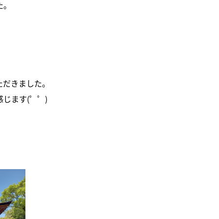
た。
！
ただきました。
じます(゜゜)