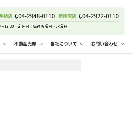
戸建て
諸費用
人情報保護方針
その他の問合せ
仲介と買取の違い
賃貸vs持ち家
04-2948-0110
04-2922-0110
手指店
新所沢店
0～17:30 定休日：毎週火曜日・水曜日
不動産売却
当社について
お問い合わせ
戸建て
諸費用
人情報保護方針
無料賃料査定
その他の問合せ
仲介と買取の違い
賃貸vs持ち家
採用情報
無料売却査定