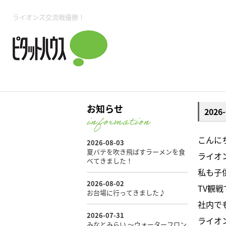
所沢賃貸TOP
賃貸管理業務
入居者様用ページTOP
売買物件一覧
無料売却査定
会社概要
ご来店予約
スタッフ紹介
お住まいの解約手続き
土地・空き家活用
購入時の諸費用
仲介手数料について
物件検索フォーム
入居中のマ
ライオンズ交流戦優勝！
必要な書類
売却の流れ
月極駐車場
ピタットハウス所沢店
事業用物件
ピタットハ
お知らせ
202
所沢賃貸TOP
賃貸管理業務
入居者様用ページTOP
売買物件一覧
無料売却査定
会社概要
ご来店予約
スタッフ紹介
お住まいの解約手続き
土地・空き家活用
購入時の諸費用
仲介手数料について
物件検索フォーム
入居中のマ
こんに
ライオ
必要な書類
売却の流れ
私も子
TV観
月極駐車場
ピタットハウス所沢店
事業用物件
ピタットハ
社内で
ライオ