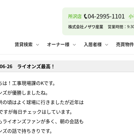
ナー
お知らせ
購入までの流れ
管理物件一覧
お気に入り
業者の選び方
その他の問合せ
住まいのトラブルQ&A
お客様の声
閲覧履歴
管理のご依頼
よくある質問
媒介契約の種類
スタッフブログ
お住まいの解約手続き
保存した検索条件
マンションVS
売却時の
個
04-2995-1101
所沢店
小
高く売るポイント
よくある質問
相続
株式会社ノザワ産業
営業時間：9:3
ウス小手指店
コンテナ
ピタットハウス新所沢店
賃貸検索
オーナー様
入居者様
売買物件
6-06-26 ライオンズ最高！
ナー
お知らせ
購入までの流れ
空き家管理
お気に入り
業者の選び方
その他の問合せ
住まいのトラブルQ&A
お客様の声
管理物件一覧
閲覧履歴
よくある質問
媒介契約の種類
スタッフブログ
お住まいの解約手続き
保存した検索条件
管理のご依頼
マンションVS
売却時の
個
ちは！工事現場課のKです。
ンズが優勝しましたね。
高く売るポイント
よくある質問
相続
供の頃はよく球場に行きましたが近年は
戦ですが毎日チェックはしています。
ウス小手指店
コンテナ
ピタットハウス新所沢店
もライオンズファンが多く、朝の会話も
ンズの話で持ちきりです。