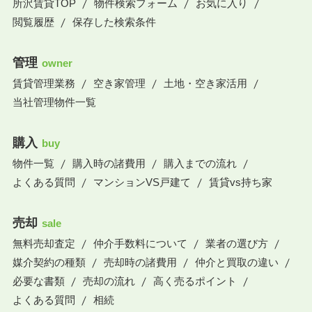
所沢賃貸TOP
物件検索フォーム
お気に入り
閲覧履歴
保存した検索条件
管理
owner
賃貸管理業務
空き家管理
土地・空き家活用
当社管理物件一覧
購入
buy
物件一覧
購入時の諸費用
購入までの流れ
よくある質問
マンションVS戸建て
賃貸vs持ち家
売却
sale
無料売却査定
仲介手数料について
業者の選び方
媒介契約の種類
売却時の諸費用
仲介と買取の違い
必要な書類
売却の流れ
高く売るポイント
よくある質問
相続