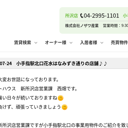
ナー
お知らせ
購入までの流れ
管理物件一覧
お気に入り
業者の選び方
その他の問合せ
住まいのトラブルQ&A
お客様の声
閲覧履歴
管理のご依頼
よくある質問
媒介契約の種類
スタッフブログ
お住まいの解約手続き
保存した検索条件
マンションVS
売却時の
個
04-2995-1101
所沢店
小
高く売るポイント
よくある質問
相続
株式会社ノザワ産業
営業時間：9:3
ウス小手指店
コンテナ
ピタットハウス新所沢店
賃貸検索
オーナー様
入居者様
売買物件
8-07-24 小手指駅北口花水はなみずき通りの店舗♪♪
ナー
お知らせ
購入までの流れ
空き家管理
お気に入り
業者の選び方
その他の問合せ
住まいのトラブルQ&A
お客様の声
管理物件一覧
閲覧履歴
よくある質問
媒介契約の種類
スタッフブログ
お住まいの解約手続き
保存した検索条件
管理のご依頼
マンションVS
売却時の
個
大変お世話になっております。
ットハウス 新所沢店営業課 西畑です。
高く売るポイント
よくある質問
相続
、暑い日々が続いておりますね
負けず、頑張っていきましょう
ウス小手指店
コンテナ
ピタットハウス新所沢店
新所沢店営業課ですが小手指駅北口の事業用物件のご紹介を致