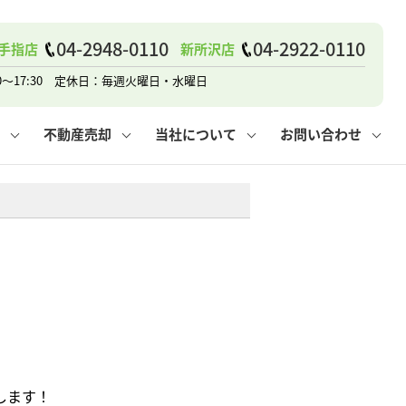
戸建て
諸費用
人情報保護方針
その他の問合せ
仲介と買取の違い
賃貸vs持ち家
04-2948-0110
04-2922-0110
手指店
新所沢店
0～17:30 定休日：毎週火曜日・水曜日
不動産売却
当社について
お問い合わせ
戸建て
諸費用
人情報保護方針
無料賃料査定
その他の問合せ
仲介と買取の違い
賃貸vs持ち家
採用情報
無料売却査定
します！