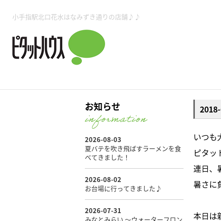
所沢賃貸TOP
賃貸管理業務
入居者様用ページTOP
売買物件一覧
無料売却査定
会社概要
ご来店予約
スタッフ紹介
お住まいの解約手続き
土地・空き家活用
購入時の諸費用
仲介手数料について
物件検索フォーム
入居中のマ
小手指駅北口花水はなみずき通りの店舗♪♪
必要な書類
売却の流れ
月極駐車場
ピタットハウス所沢店
事業用物件
ピタットハ
お知らせ
201
所沢賃貸TOP
賃貸管理業務
入居者様用ページTOP
売買物件一覧
無料売却査定
会社概要
ご来店予約
スタッフ紹介
お住まいの解約手続き
土地・空き家活用
購入時の諸費用
仲介手数料について
物件検索フォーム
入居中のマ
いつも
​ピタ
必要な書類
売却の流れ
​連日
暑さに
月極駐車場
ピタットハウス所沢店
事業用物件
ピタットハ
本日は