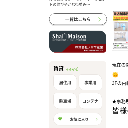
一覧はこちら
現在の
賃貸
居住用
事業用
3Fの
★事務
駐車場
コンテナ
皆様
お気に入り