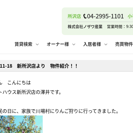
ナー
お知らせ
購入までの流れ
管理物件一覧
お気に入り
業者の選び方
その他の問合せ
住まいのトラブルQ&A
お客様の声
閲覧履歴
管理のご依頼
よくある質問
媒介契約の種類
スタッフブログ
お住まいの解約手続き
保存した検索条件
マンションVS
売却時の
個
04-2995-1101
所沢店
小
高く売るポイント
よくある質問
相続
株式会社ノザワ産業
営業時間：9:3
ウス小手指店
コンテナ
ピタットハウス新所沢店
賃貸検索
オーナー様
入居者様
売買物件
8-11-18 新所沢店より 物件紹介！！
ナー
お知らせ
購入までの流れ
空き家管理
お気に入り
業者の選び方
その他の問合せ
住まいのトラブルQ&A
お客様の声
管理物件一覧
閲覧履歴
よくある質問
媒介契約の種類
スタッフブログ
お住まいの解約手続き
保存した検索条件
管理のご依頼
マンションVS
売却時の
個
ん こんにちは
トハウス新所沢店の澤井です。
高く売るポイント
よくある質問
相続
民の日に、家族で川場村にりんご狩りに行ってきました。
ウス小手指店
コンテナ
ピタットハウス新所沢店