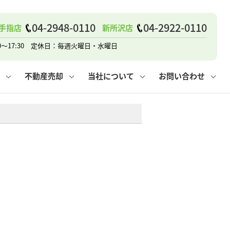
戸建て
諸費用
人情報保護方針
その他の問合せ
仲介と買取の違い
賃貸vs持ち家
04-2948-0110
04-2922-0110
手指店
新所沢店
0～17:30 定休日：毎週火曜日・水曜日
不動産売却
当社について
お問い合わせ
戸建て
諸費用
人情報保護方針
無料賃料査定
その他の問合せ
仲介と買取の違い
賃貸vs持ち家
採用情報
無料売却査定