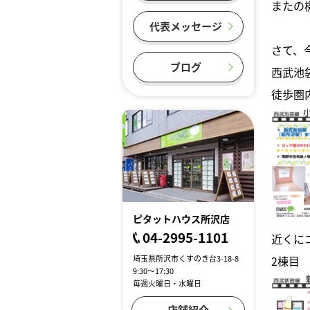
またの
代表メッセージ
さて、
ブログ
西武池
徒歩圏
ピタットハウス所沢店
04-2995-1101
近くに
埼玉県所沢市くすのき台3-18-8
2棟目
9:30～17:30
毎週火曜日・水曜日
店舗紹介