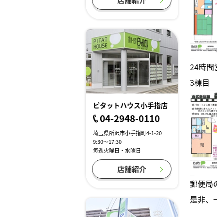
24時
3棟目
ピタットハウス小手指店
04-2948-0110
埼玉県所沢市小手指町4-1-20
9:30～17:30
毎週火曜日・水曜日
店舗紹介
郵便局
是非、