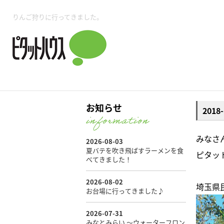
所沢賃貸TOP
賃貸管理業務
入居者様用ページTOP
売買物件一覧
無料売却査定
会社概要
ご来店予約
スタッフ紹介
お住まいの解約手続き
土地・空き家活用
購入時の諸費用
仲介手数料について
物件検索フォーム
入居中のマ
りんご狩りに行ってきました。
必要な書類
売却の流れ
月極駐車場
ピタットハウス所沢店
事業用物件
ピタットハ
お知らせ
201
所沢賃貸TOP
賃貸管理業務
入居者様用ページTOP
売買物件一覧
無料売却査定
会社概要
ご来店予約
スタッフ紹介
お住まいの解約手続き
土地・空き家活用
購入時の諸費用
仲介手数料について
物件検索フォーム
入居中のマ
みなさ
ピタッ
必要な書類
売却の流れ
埼玉県
月極駐車場
ピタットハウス所沢店
事業用物件
ピタットハ