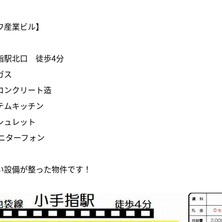
ワ産業ビル】
指駅北口 徒歩4分
ガス
コンクリート造
テムキッチン
シュレット
モニターフォン
い設備が整った物件です！