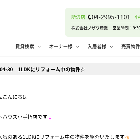
ナー
お知らせ
購入までの流れ
管理物件一覧
お気に入り
業者の選び方
その他の問合せ
住まいのトラブルQ&A
お客様の声
閲覧履歴
管理のご依頼
よくある質問
媒介契約の種類
スタッフブログ
お住まいの解約手続き
保存した検索条件
マンションVS
売却時の
個
04-2995-1101
所沢店
小
高く売るポイント
よくある質問
相続
株式会社ノザワ産業
営業時間：9:3
ウス小手指店
コンテナ
ピタットハウス新所沢店
賃貸検索
オーナー様
入居者様
売買物件
1-04-30 1LDKにリフォーム中の物件☆
ナー
お知らせ
購入までの流れ
空き家管理
お気に入り
業者の選び方
その他の問合せ
住まいのトラブルQ&A
お客様の声
管理物件一覧
閲覧履歴
よくある質問
媒介契約の種類
スタッフブログ
お住まいの解約手続き
保存した検索条件
管理のご依頼
マンションVS
売却時の
個
んこんにちは！
高く売るポイント
よくある質問
相続
トハウス小手指店です
ウス小手指店
コンテナ
ピタットハウス新所沢店
人気のある1LDKにリフォーム中の物件を紹介いたします