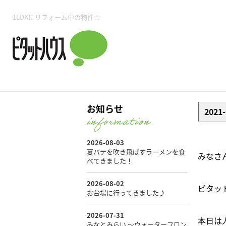
所沢賃貸TOP
賃貸管理業務
入居者様用ページTOP
売買物件一覧
無料売却査定
会社概要
ご来店予約
スタッフ紹介
お住まいの解約手続き
土地・空き家活用
購入時の諸費用
仲介手数料について
物件検索フォーム
入居中のマ
1LDKにリフォーム中の物件☆
必要な書類
売却の流れ
月極駐車場
ピタットハウス所沢店
事業用物件
ピタットハ
お知らせ
202
所沢賃貸TOP
賃貸管理業務
入居者様用ページTOP
売買物件一覧
無料売却査定
会社概要
ご来店予約
スタッフ紹介
お住まいの解約手続き
土地・空き家活用
購入時の諸費用
仲介手数料について
物件検索フォーム
入居中のマ
みなさ
必要な書類
売却の流れ
ピタッ
月極駐車場
ピタットハウス所沢店
事業用物件
ピタットハ
本日は