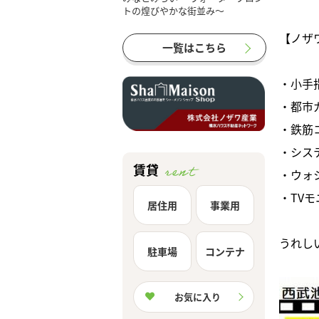
【ノザ
一覧はこちら
・小手
・都市
・鉄筋
・シス
賃貸
・ウォ
・TV
居住用
事業用
うれし
駐車場
コンテナ
お気に入り