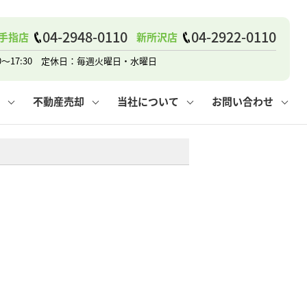
戸建て
諸費用
人情報保護方針
その他の問合せ
仲介と買取の違い
賃貸vs持ち家
04-2948-0110
04-2922-0110
手指店
新所沢店
0～17:30 定休日：毎週火曜日・水曜日
不動産売却
当社について
お問い合わせ
戸建て
諸費用
人情報保護方針
無料賃料査定
その他の問合せ
仲介と買取の違い
賃貸vs持ち家
採用情報
無料売却査定