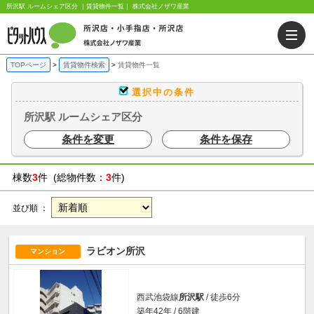
所沢駅 ルームシェア区分 ｜賃貸物件一覧｜ 株式会社ノザワ産業
TOPページ
賃貸物件検索
賃貸物件一覧
選択中の条件
所沢駅 ルームシェア区分
条件を変更
条件を保存
棟数
3
件 (総物件数：
3
件)
並び順 ：
ラビオン所沢
マンション
西武池袋線
所沢駅
/ 徒歩6分
築年42年 / 6階建