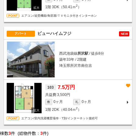
2
1階
3DK（50.41ｍ
）
エアコン/追焚機能/角部屋/ＴＶモニタ付きインターホン
ビューハイムフジ
アパート
NEW
西武池袋線
所沢駅
/ 徒歩8分
築年33年 / 2階建
埼玉県所沢市南住吉
7.5万円
103
3,500円
0ヶ月
0ヶ月
敷
礼
2
1階
2DK（40.04ｍ
）
エアコン/室内洗濯機置場/B・T別/インターネット接続可
棟数
3
件 (総物件数：
3
件)