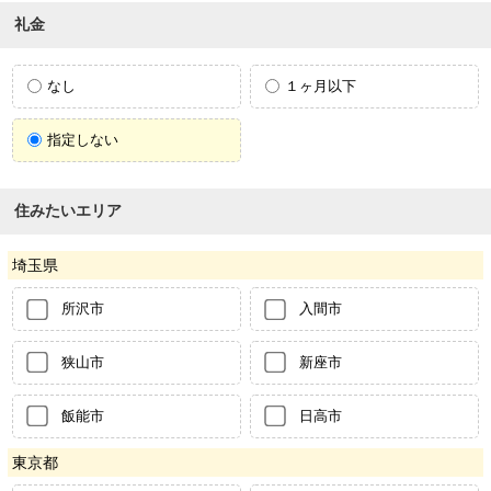
礼金
なし
１ヶ月以下
指定しない
住みたいエリア
埼玉県
所沢市
入間市
狭山市
新座市
飯能市
日高市
東京都