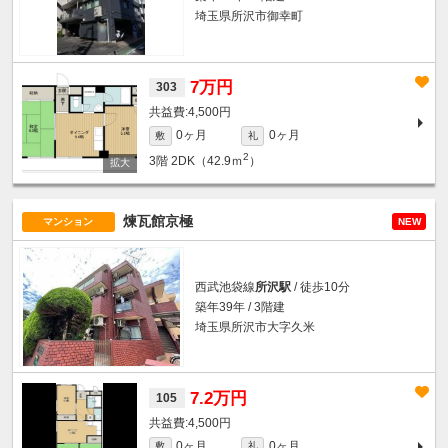
埼玉県所沢市御幸町
7万円
303
4,500円
0ヶ月
0ヶ月
敷
礼
2
3階
2DK（42.9ｍ
）
煉瓦館京極
マンション
NEW
西武池袋線
所沢駅
/ 徒歩10分
築年39年 / 3階建
埼玉県所沢市大字久米
7.2万円
105
4,500円
0ヶ月
0ヶ月
敷
礼