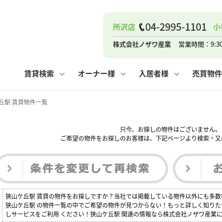
ナー
お知らせ
購入までの流れ
管理物件一覧
お気に入り
業者の選び方
その他の問合せ
住まいのトラブルQ&A
お客様の声
閲覧履歴
管理のご依頼
よくある質問
媒介契約の種類
スタッフブログ
お住まいの解約手続き
保存した検索条件
マンションVS
売却時の
個
04-2995-1101
所沢店
小
高く売るポイント
よくある質問
相続
株式会社ノザワ産業
営業時間：9:3
ウス小手指店
コンテナ
ピタットハウス新所沢店
賃貸検索
オーナー様
入居者様
売買物件
丘駅 賃貸物件一覧
只今、お探しの物件はございません。
ナー
お知らせ
購入までの流れ
空き家管理
お気に入り
業者の選び方
その他の問合せ
住まいのトラブルQ&A
お客様の声
管理物件一覧
閲覧履歴
よくある質問
媒介契約の種類
スタッフブログ
お住まいの解約手続き
保存した検索条件
管理のご依頼
マンションVS
売却時の
個
ご希望の物件をお探しのお客様は、下記ページより検索・又
高く売るポイント
よくある質問
相続
狭山ケ丘駅 賃貸の物件をお探しですか？当社では掲載している物件以外にも多
ウス小手指店
コンテナ
ピタットハウス新所沢店
狭山ケ丘駅 の物件一覧の中でご希望の物件が見つからない！もっと詳しく知り
しサービスをご利用 ください！狭山ケ丘駅 関連の情報なら株式会社ノザワ産業