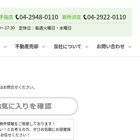
戸建て
諸費用
人情報保護方針
その他の問合せ
仲介と買取の違い
賃貸vs持ち家
04-2948-0110
04-2922-0110
手指店
新所沢店
0～17:30 定休日：毎週火曜日・水曜日
不動産売却
当社について
お問い合わせ
戸建て
諸費用
人情報保護方針
無料賃料査定
その他の問合せ
仲介と買取の違い
賃貸vs持ち家
採用情報
無料売却査定
はお問合せください。
数物件情報をご用意しております！
たい！とお考えの方、ぜひお気軽にお部屋探
にお任せください！