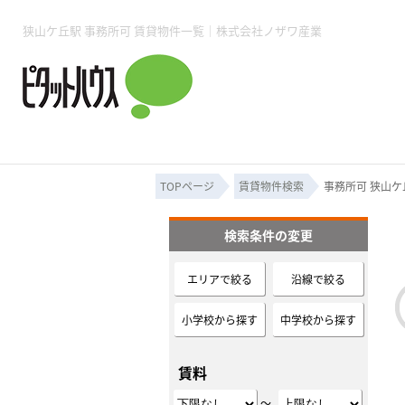
所沢賃貸TOP
賃貸管理業務
入居者様用ページTOP
売買物件一覧
無料売却査定
会社概要
ご来店予約
スタッフ紹介
お住まいの解約手続き
土地・空き家活用
購入時の諸費用
仲介手数料について
物件検索フォーム
入居中のマ
狭山ケ丘駅 事務所可 賃貸物件一覧｜株式会社ノザワ産業
必要な書類
売却の流れ
月極駐車場
ピタットハウス所沢店
事業用物件
ピタットハ
TOPページ
賃貸物件検索
事務所可 狭山ケ
検索条件の変更
所沢賃貸TOP
賃貸管理業務
入居者様用ページTOP
売買物件一覧
無料売却査定
会社概要
ご来店予約
スタッフ紹介
お住まいの解約手続き
土地・空き家活用
購入時の諸費用
仲介手数料について
物件検索フォーム
入居中のマ
エリアで絞る
沿線で絞る
必要な書類
売却の流れ
小学校から探す
中学校から探す
月極駐車場
ピタットハウス所沢店
事業用物件
ピタットハ
賃料
～