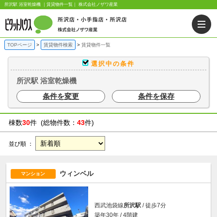
所沢駅 浴室乾燥機 ｜賃貸物件一覧｜ 株式会社ノザワ産業
TOPページ
賃貸物件検索
賃貸物件一覧
選択中の条件
所沢駅 浴室乾燥機
条件を変更
条件を保存
棟数
30
件 (総物件数：
43
件)
並び順 ：
ウィンベル
マンション
西武池袋線
所沢駅
/ 徒歩7分
築年30年 / 4階建