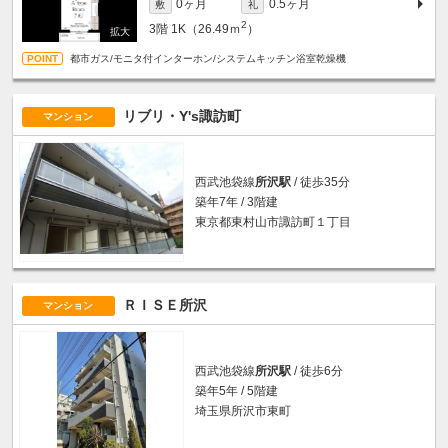
0ヶ月
0.5ヶ月
敷
礼
2
3階
1K（26.49ｍ
）
都市ガス/モニタ付インターホン/システムキッチン浴室乾燥機
リブリ・Y's諏訪町
マンション
西武池袋線
所沢駅
/ 徒歩35分
築年7年 / 3階建
東京都東村山市諏訪町１丁目
ＲＩＳＥ所沢
マンション
西武池袋線
所沢駅
/ 徒歩6分
築年5年 / 5階建
埼玉県所沢市東町