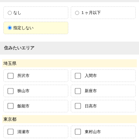
なし
１ヶ月以下
指定しない
住みたいエリア
埼玉県
所沢市
入間市
狭山市
新座市
飯能市
日高市
東京都
清瀬市
東村山市