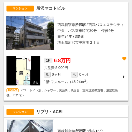
所沢マコトビル
マンション
西武新宿線
所沢駅
/ 西武バスエステシティ
中央 バス乗車時間20分 停歩4分
築年34年 / 3階建
埼玉県所沢市中富南２丁目
6.8万円
1F
5,000円
0ヶ月
0ヶ月
敷
礼
2
1階
ワンルーム（46.24ｍ
）
バス・トイレ別，シャワー，洗面所，洗面台，室内洗濯機置場，浴室乾燥
機，エアコン
リブリ・ACEII
マンション
西武新宿線
所沢駅
/ 徒歩16分