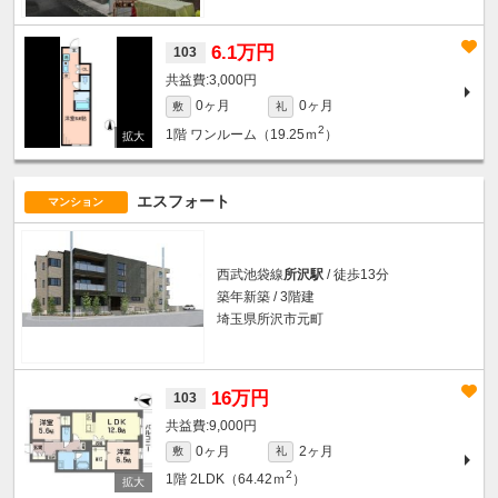
6.1万円
103
3,000円
0ヶ月
0ヶ月
敷
礼
2
1階
ワンルーム（19.25ｍ
）
エスフォート
マンション
西武池袋線
所沢駅
/ 徒歩13分
築年新築 / 3階建
埼玉県所沢市元町
16万円
103
9,000円
0ヶ月
2ヶ月
敷
礼
2
1階
2LDK（64.42ｍ
）