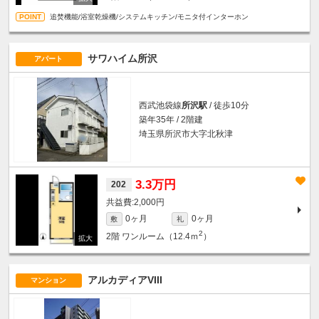
追焚機能/浴室乾燥機/システムキッチン/モニタ付インターホン
サワハイム所沢
アパート
西武池袋線
所沢駅
/ 徒歩10分
築年35年 / 2階建
埼玉県所沢市大字北秋津
3.3万円
202
2,000円
0ヶ月
0ヶ月
敷
礼
2
2階
ワンルーム（12.4ｍ
）
アルカディアVIII
マンション