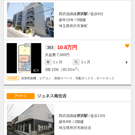
西武池袋線
所沢駅
/ 徒歩6分
築年10年 / 5階建
埼玉県所沢市東町
10.8万円
303
7,000円
1ヶ月
1ヶ月
敷
礼
2
3階
1DK（30.33ｍ
）
浴室乾燥機，エアコン，収納スペース，宅配ボックス，オートロック
ジュネス南住吉
アパート
西武池袋線
所沢駅
/ 徒歩13分
築年8年 / 2階建
埼玉県所沢市南住吉