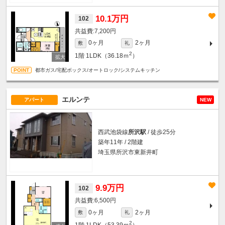
10.1万円
102
7,200円
0ヶ月
2ヶ月
敷
礼
2
1階
1LDK（36.18ｍ
）
都市ガス/宅配ボックス/オートロック/システムキッチン
エルンテ
アパート
NEW
西武池袋線
所沢駅
/ 徒歩25分
築年11年 / 2階建
埼玉県所沢市東新井町
9.9万円
102
6,500円
0ヶ月
2ヶ月
敷
礼
2