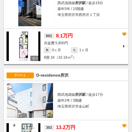
西武池袋線
所沢駅
/ 徒歩19分
築年5年 / 10階建
埼玉県所沢市西所沢１丁目
8.1万円
601
5,800円
0ヶ月
1ヶ月
敷
礼
2
6階
1K（32.16ｍ
）
D-residence所沢
アパート
西武池袋線
所沢駅
/ 徒歩17分
築年2年 / 3階建
埼玉県所沢市金山町
13.2万円
302