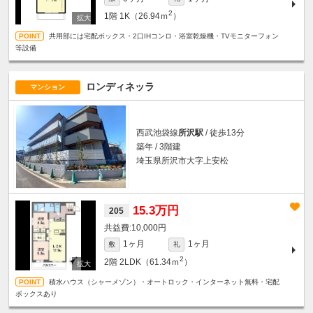
2
1階
1K（26.94ｍ
）
共用部には宅配ボックス・2口IHコンロ・浴室乾燥機・TVモニターフォン
等設備
ロンディネッラ
マンション
西武池袋線
所沢駅
/ 徒歩13分
築年 / 3階建
埼玉県所沢市大字上安松
15.3万円
205
10,000円
1ヶ月
1ヶ月
敷
礼
2
2階
2LDK（61.34ｍ
）
積水ハウス（シャーメゾン）・オートロック・インターネット無料・宅配
ボックスあり