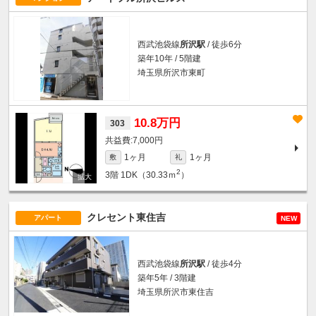
西武池袋線
所沢駅
/ 徒歩6分
築年10年 / 5階建
埼玉県所沢市東町
10.8万円
303
7,000円
1ヶ月
1ヶ月
敷
礼
2
3階
1DK（30.33ｍ
）
クレセント東住吉
アパート
NEW
西武池袋線
所沢駅
/ 徒歩4分
築年5年 / 3階建
埼玉県所沢市東住吉