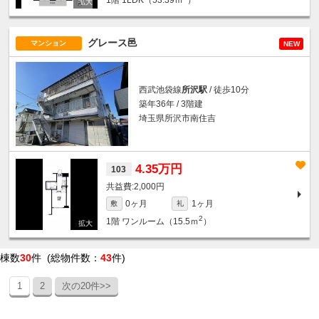
1階
1LDK（53.39ｍ
）
グレース邑
マンション
NEW
西武池袋線
所沢駅
/ 徒歩10分
築年36年 / 3階建
埼玉県所沢市南住吉
4.35万円
103
2,000円
0ヶ月
1ヶ月
敷
礼
2
1階
ワンルーム（15.5ｍ
）
棟数
30
件 (総物件数：
43
件)
1
2
次の20件>>