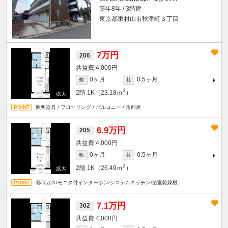
築年8年 / 3階建
東京都東村山市秋津町３丁目
7万円
206
4,000円
0ヶ月
0.5ヶ月
敷
礼
2
2階
1K（23.18ｍ
）
照明器具 / フローリング / バルコニー / 角部屋
6.9万円
205
4,000円
0ヶ月
0.5ヶ月
敷
礼
2
2階
1K（26.49ｍ
）
都市ガス/モニタ付インターホン/システムキッチン/浴室乾燥機
7.1万円
302
4,000円