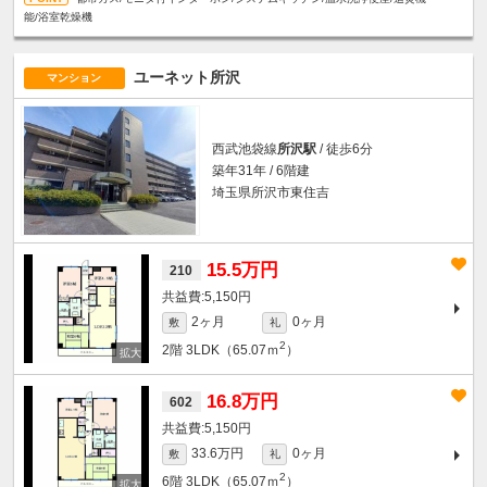
能/浴室乾燥機
ユーネット所沢
マンション
西武池袋線
所沢駅
/ 徒歩6分
築年31年 / 6階建
埼玉県所沢市東住吉
15.5万円
210
5,150円
2ヶ月
0ヶ月
敷
礼
2
2階
3LDK（65.07ｍ
）
16.8万円
602
5,150円
33.6万円
0ヶ月
敷
礼
2
6階
3LDK（65.07ｍ
）