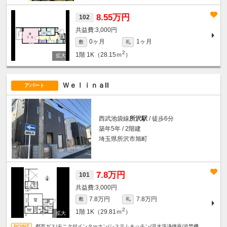
8.55万円
102
3,000円
0ヶ月
1ヶ月
敷
礼
2
1階
1K（28.15ｍ
）
ＷｅｌｉｎａII
アパート
西武池袋線
所沢駅
/ 徒歩6分
築年5年 / 2階建
埼玉県所沢市旭町
7.8万円
101
3,000円
7.8万円
7.8万円
敷
礼
2
1階
1K（29.81ｍ
）
都市ガス/モニタ付インターホン/システムキッチン/温水洗浄便座/追焚機