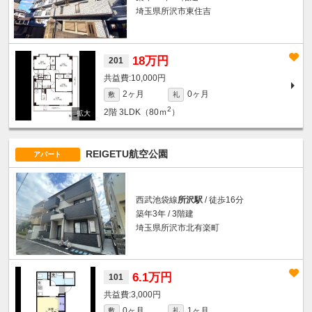
埼玉県所沢市東住吉
18万円
201
10,000円
2ヶ月
0ヶ月
敷
礼
2
2階
3LDK（80ｍ
）
REIGETU航空公園
アパート
西武池袋線
所沢駅
/ 徒歩16分
築年3年 / 3階建
埼玉県所沢市北有楽町
6.1万円
101
3,000円
0ヶ月
1ヶ月
敷
礼