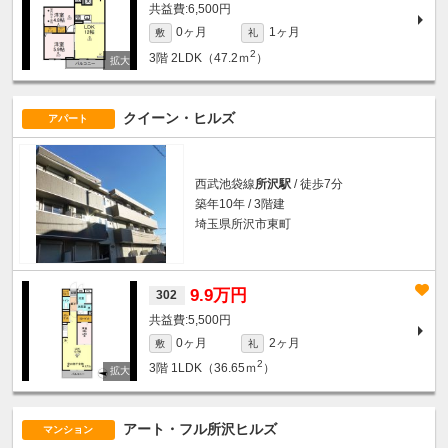
6,500円
0ヶ月
1ヶ月
敷
礼
2
3階
2LDK（47.2ｍ
）
クイーン・ヒルズ
アパート
西武池袋線
所沢駅
/ 徒歩7分
築年10年 / 3階建
埼玉県所沢市東町
9.9万円
302
5,500円
0ヶ月
2ヶ月
敷
礼
2
3階
1LDK（36.65ｍ
）
アート・フル所沢ヒルズ
マンション