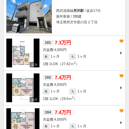
西武池袋線
所沢駅
/ 徒歩17分
築年新築 / 3階建
埼玉県所沢市星の宮２丁目
7.3万円
101
4,000円
1ヶ月
1ヶ月
敷
礼
2
1階
1LDK（27.82ｍ
）
7.4万円
102
4,000円
1ヶ月
1ヶ月
敷
礼
2
1階
1LDK（29.6ｍ
）
7.4万円
104
4,000円
1ヶ月
1ヶ月
敷
礼