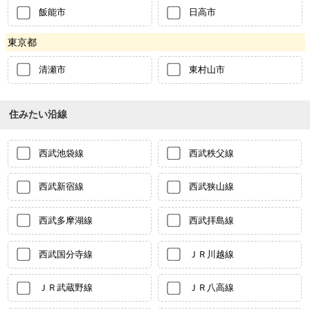
飯能市
日高市
東京都
清瀬市
東村山市
住みたい沿線
西武池袋線
西武秩父線
西武新宿線
西武狭山線
西武多摩湖線
西武拝島線
西武国分寺線
ＪＲ川越線
ＪＲ武蔵野線
ＪＲ八高線