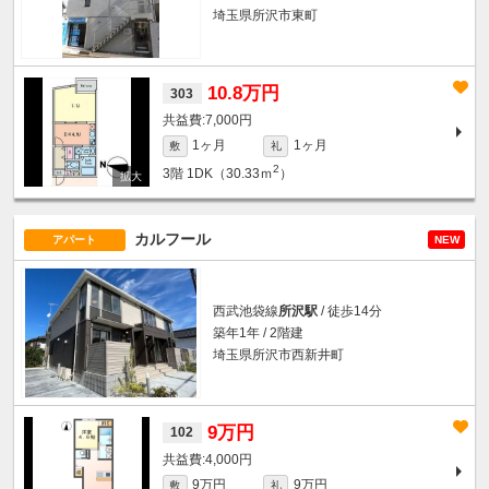
埼玉県所沢市東町
10.8万円
303
7,000円
1ヶ月
1ヶ月
敷
礼
2
3階
1DK（30.33ｍ
）
カルフール
アパート
NEW
西武池袋線
所沢駅
/ 徒歩14分
築年1年 / 2階建
埼玉県所沢市西新井町
9万円
102
4,000円
9万円
9万円
敷
礼