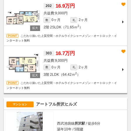
16.9万円
202
9,000円
0ヶ月
2ヶ月
敷
礼
2
2階
2SLDK（71.65ｍ
）
こだわり抜いた上質空間・ホテルライクシャーメゾン・オートロック・イ
ンターネット無料
16.7万円
303
9,000円
0ヶ月
2ヶ月
敷
礼
2
3階
2LDK（64.42ｍ
）
こだわり抜いた上質空間・ホテルライクシャーメゾン・オートロック・イ
ンターネット無料
アートフル所沢ヒルズ
マンション
西武池袋線
所沢駅
/ 徒歩6分
築年10年 / 5階建