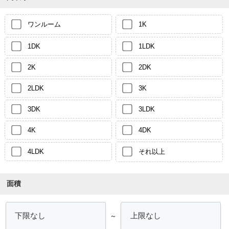
ワンルーム
1K
1DK
1LDK
2K
2DK
2LDK
3K
3DK
3LDK
4K
4DK
4LDK
それ以上
面積
～