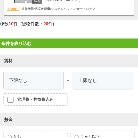
追焚機能/浴室乾燥機/システムキッチン/オートロック
棟数
10
件 (総物件数：
20
件)
条件を絞り込む
賃料
～
管理費・共益費込み
敷金
なし
１ヶ月以下