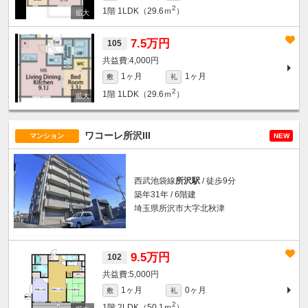
2
1階
1LDK（29.6ｍ
）
7.5万円
105
4,000円
1ヶ月
1ヶ月
敷
礼
2
1階
1LDK（29.6ｍ
）
ワコーレ所沢III
マンション
NEW
西武池袋線
所沢駅
/ 徒歩9分
築年31年 / 6階建
埼玉県所沢市大字北秋津
9.5万円
102
5,000円
1ヶ月
0ヶ月
敷
礼
2
1階
2LDK（50.1ｍ
）