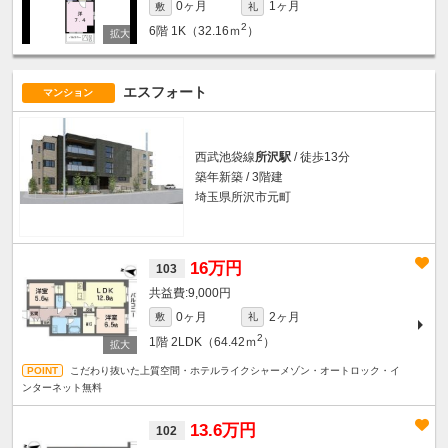
0ヶ月
1ヶ月
敷
礼
2
6階
1K（32.16ｍ
）
エスフォート
マンション
西武池袋線
所沢駅
/ 徒歩13分
築年新築 / 3階建
埼玉県所沢市元町
16万円
103
9,000円
0ヶ月
2ヶ月
敷
礼
2
1階
2LDK（64.42ｍ
）
こだわり抜いた上質空間・ホテルライクシャーメゾン・オートロック・イ
ンターネット無料
13.6万円
102