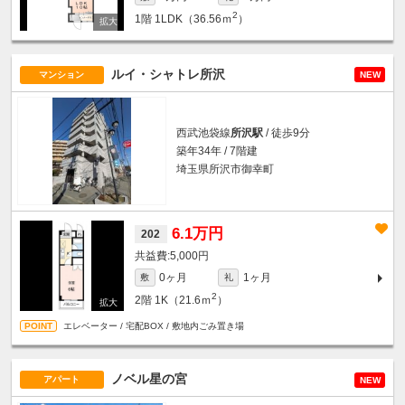
2
1階
1LDK（36.56ｍ
）
ルイ・シャトレ所沢
マンション
NEW
西武池袋線
所沢駅
/ 徒歩9分
築年34年 / 7階建
埼玉県所沢市御幸町
6.1万円
202
5,000円
0ヶ月
1ヶ月
敷
礼
2
2階
1K（21.6ｍ
）
エレベーター / 宅配BOX / 敷地内ごみ置き場
ノベル星の宮
アパート
NEW