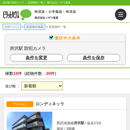
所沢駅 防犯カメラ ｜賃貸物件一覧｜ 株式会社ノザワ産業
TOPページ
賃貸物件検索
賃貸物件一覧
選択中の条件
所沢駅 防犯カメラ
条件を変更
条件を保存
棟数
10
件 (総物件数：
20
件)
並び順 ：
ロンディネッラ
マンション
西武池袋線
所沢駅
/ 徒歩13分
築年 / 3階建