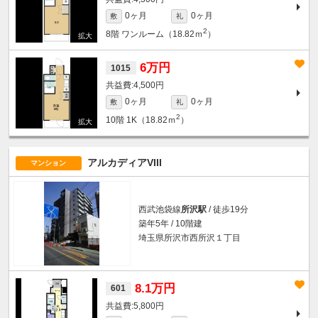
0ヶ月
0ヶ月
敷
礼
2
8階
ワンルーム（18.82ｍ
）
6万円
1015
4,500円
0ヶ月
0ヶ月
敷
礼
2
10階
1K（18.82ｍ
）
アルカディアVIII
マンション
西武池袋線
所沢駅
/ 徒歩19分
築年5年 / 10階建
埼玉県所沢市西所沢１丁目
8.1万円
601
5,800円