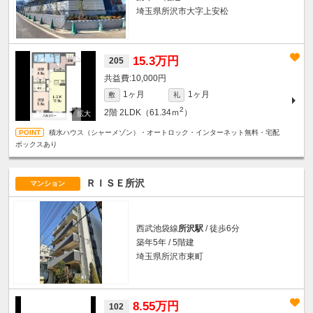
埼玉県所沢市大字上安松
15.3万円
205
10,000円
1ヶ月
1ヶ月
敷
礼
2
2階
2LDK（61.34ｍ
）
積水ハウス（シャーメゾン）・オートロック・インターネット無料・宅配
ボックスあり
ＲＩＳＥ所沢
マンション
西武池袋線
所沢駅
/ 徒歩6分
築年5年 / 5階建
埼玉県所沢市東町
8.55万円
102