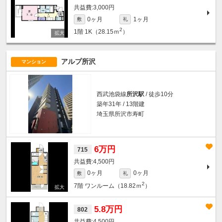
3,000円
0ヶ月
1ヶ月
敷
礼
2
1階
1K（28.15ｍ
）
アルプ所沢
マンション
西武池袋線
所沢駅
/ 徒歩10分
築年31年 / 13階建
埼玉県所沢市寿町
6万円
715
4,500円
0ヶ月
0ヶ月
敷
礼
2
7階
ワンルーム（18.82ｍ
）
5.8万円
802
4,500円