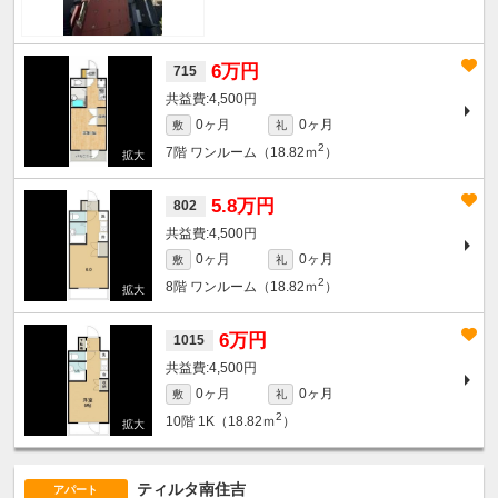
6万円
715
4,500円
0ヶ月
0ヶ月
敷
礼
2
7階
ワンルーム（18.82ｍ
）
5.8万円
802
4,500円
0ヶ月
0ヶ月
敷
礼
2
8階
ワンルーム（18.82ｍ
）
6万円
1015
4,500円
0ヶ月
0ヶ月
敷
礼
2
10階
1K（18.82ｍ
）
ティルタ南住吉
アパート