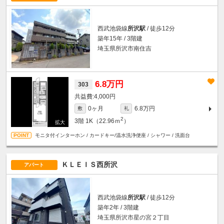
西武池袋線
所沢駅
/ 徒歩12分
築年15年 / 3階建
埼玉県所沢市南住吉
6.8万円
303
4,000円
0ヶ月
6.8万円
敷
礼
2
3階
1K（22.96ｍ
）
モニタ付インターホン / カードキー/温水洗浄便座 / シャワー / 洗面台
ＫＬＥＩＳ西所沢
アパート
西武池袋線
所沢駅
/ 徒歩12分
築年2年 / 3階建
埼玉県所沢市星の宮２丁目