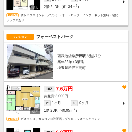
2
2階
2LDK（61.34ｍ
）
積水ハウス（シャーメゾン）・オートロック・インターネット無料・宅配
ボックスあり
フォーベストパーク
マンション
西武池袋線
所沢駅
/ 徒歩7分
築年33年 / 3階建
埼玉県所沢市元町
7.6万円
102
3,000円
1ヶ月
0ヶ月
敷
礼
2
1階
2DK（40.05ｍ
）
ガスコンロ，ガスコンロ設置済，グリル，システムキッチン