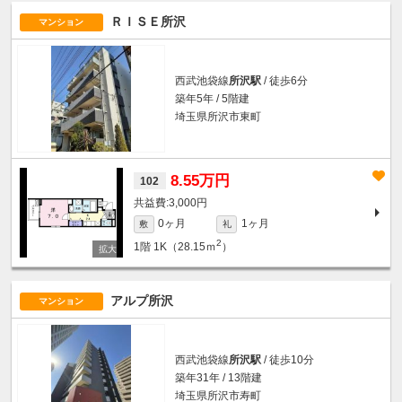
ＲＩＳＥ所沢
マンション
西武池袋線
所沢駅
/ 徒歩6分
築年5年 / 5階建
埼玉県所沢市東町
8.55万円
102
3,000円
0ヶ月
1ヶ月
敷
礼
2
1階
1K（28.15ｍ
）
アルプ所沢
マンション
西武池袋線
所沢駅
/ 徒歩10分
築年31年 / 13階建
埼玉県所沢市寿町