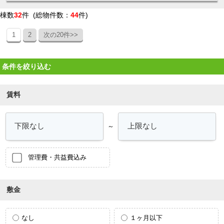
棟数
32
件 (総物件数：
44
件)
1
2
次の20件>>
条件を絞り込む
賃料
～
管理費・共益費込み
敷金
なし
１ヶ月以下