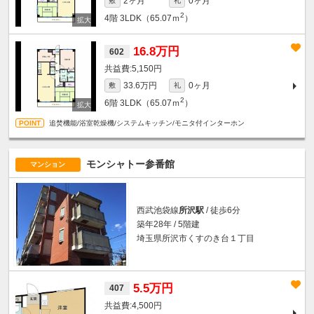
2ヶ月
0ヶ月
敷
礼
2
4階
3LDK（65.07ｍ
）
16.8万円
602
5,150円
33.6万円
0ヶ月
敷
礼
2
6階
3LDK（65.07ｍ
）
追焚機能/浴室乾燥機/システムキッチン/モニタ付インターホン
モンシャトー参番館
マンション
西武池袋線
所沢駅
/ 徒歩6分
築年28年 / 5階建
埼玉県所沢市くすのき台１丁目
5.5万円
407
4,500円