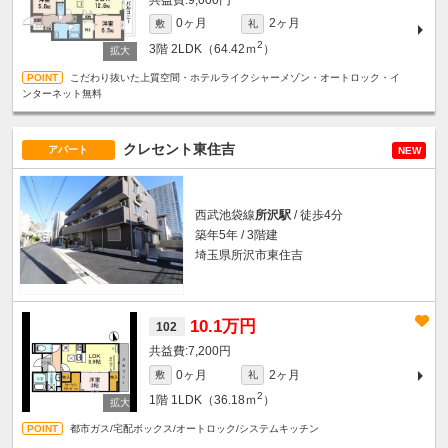
0ヶ月
2ヶ月
敷
礼
2
3階
2LDK（64.42ｍ
）
こだわり抜いた上質空間・ホテルライクシャーメゾン・オートロック・イ
ンターネット無料
クレセント東住吉
アパート
NEW
西武池袋線
所沢駅
/ 徒歩4分
築年5年 / 3階建
埼玉県所沢市東住吉
10.1万円
102
7,200円
0ヶ月
2ヶ月
敷
礼
2
1階
1LDK（36.18ｍ
）
都市ガス/宅配ボックス/オートロック/システムキッチン