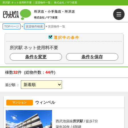
所沢駅 ネット使用料不要 ｜賃貸物件一覧｜ 株式会社ノザワ産業
TOPページ
賃貸物件検索
賃貸物件一覧
選択中の条件
所沢駅 ネット使用料不要
条件を変更
条件を保存
棟数
32
件 (総物件数：
44
件)
並び順 ：
ウィンベル
マンション
西武池袋線
所沢駅
/ 徒歩7分
築年30年 / 4階建