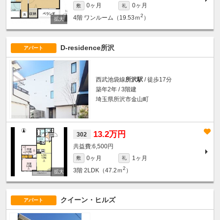
0ヶ月
0ヶ月
敷
礼
2
4階
ワンルーム（19.53ｍ
）
D-residence所沢
アパート
西武池袋線
所沢駅
/ 徒歩17分
築年2年 / 3階建
埼玉県所沢市金山町
13.2万円
302
6,500円
0ヶ月
1ヶ月
敷
礼
2
3階
2LDK（47.2ｍ
）
クイーン・ヒルズ
アパート