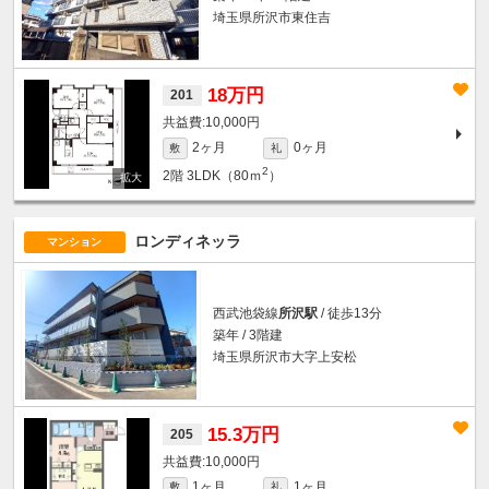
埼玉県所沢市東住吉
18万円
201
10,000円
2ヶ月
0ヶ月
敷
礼
2
2階
3LDK（80ｍ
）
ロンディネッラ
マンション
西武池袋線
所沢駅
/ 徒歩13分
築年 / 3階建
埼玉県所沢市大字上安松
15.3万円
205
10,000円
1ヶ月
1ヶ月
敷
礼