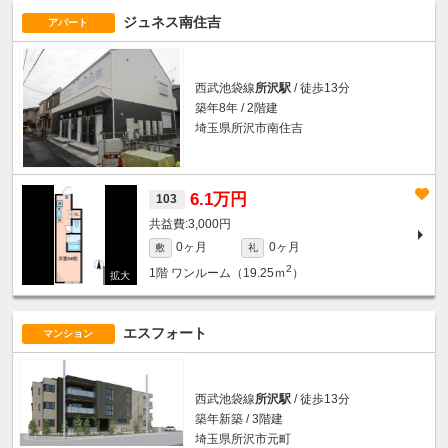
ジュネス南住吉
アパート
西武池袋線
所沢駅
/ 徒歩13分
築年8年 / 2階建
埼玉県所沢市南住吉
6.1万円
103
3,000円
0ヶ月
0ヶ月
敷
礼
2
1階
ワンルーム（19.25ｍ
）
エスフォート
マンション
西武池袋線
所沢駅
/ 徒歩13分
築年新築 / 3階建
埼玉県所沢市元町