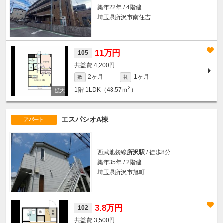
築年22年 / 4階建
埼玉県所沢市南住吉
11万円
105
4,200円
2ヶ月
1ヶ月
敷
礼
2
1階
1LDK（48.57ｍ
）
エスパシオA棟
アパート
西武池袋線
所沢駅
/ 徒歩8分
築年35年 / 2階建
埼玉県所沢市旭町
3.8万円
102
3,500円