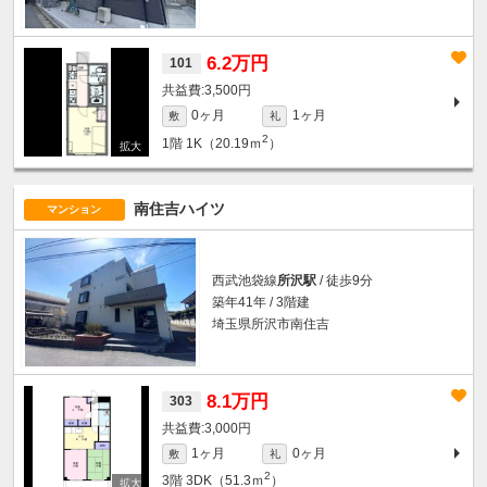
6.2万円
101
3,500円
0ヶ月
1ヶ月
敷
礼
2
1階
1K（20.19ｍ
）
南住吉ハイツ
マンション
西武池袋線
所沢駅
/ 徒歩9分
築年41年 / 3階建
埼玉県所沢市南住吉
8.1万円
303
3,000円
1ヶ月
0ヶ月
敷
礼
2
3階
3DK（51.3ｍ
）