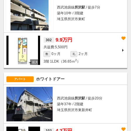
西武池袋線
所沢駅
/ 徒歩7分
築年10年 / 3階建
埼玉県所沢市東町
9.9万円
302
5,500円
0ヶ月
2ヶ月
敷
礼
2
3階
1LDK（36.65ｍ
）
ホワイトドアー
アパート
西武池袋線
所沢駅
/ 徒歩20分
築年37年 / 2階建
埼玉県所沢市東新井町
4.3万円
103