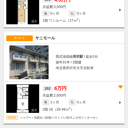
3,500円
0ヶ月
0ヶ月
敷
礼
2
1階
ワンルーム（27ｍ
）
サニモール
アパート
西武池袋線
所沢駅
/ 徒歩2分
築年31年 / 2階建
埼玉県所沢市大字北秋津
6万円
202
2,000円
1ヶ月
0ヶ月
敷
礼
2
2階
1K（26.49ｍ
）
シャワー / 洗面台 / 給湯/バストイレ別/モニタ付インターホン