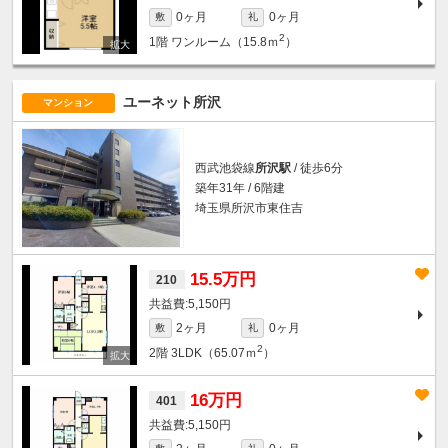
0ヶ月
0ヶ月
敷
礼
2
1階
ワンルーム（15.8ｍ
）
ユーネット所沢
マンション
西武池袋線
所沢駅
/ 徒歩6分
築年31年 / 6階建
埼玉県所沢市東住吉
15.5万円
210
5,150円
2ヶ月
0ヶ月
敷
礼
2
2階
3LDK（65.07ｍ
）
16万円
401
5,150円