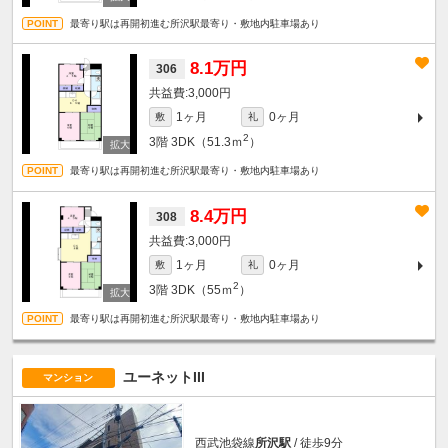
最寄り駅は再開初進む所沢駅最寄り・敷地内駐車場あり
8.1万円
306
3,000円
1ヶ月
0ヶ月
敷
礼
2
3階
3DK（51.3ｍ
）
最寄り駅は再開初進む所沢駅最寄り・敷地内駐車場あり
8.4万円
308
3,000円
1ヶ月
0ヶ月
敷
礼
2
3階
3DK（55ｍ
）
最寄り駅は再開初進む所沢駅最寄り・敷地内駐車場あり
ユーネットIII
マンション
西武池袋線
所沢駅
/ 徒歩9分