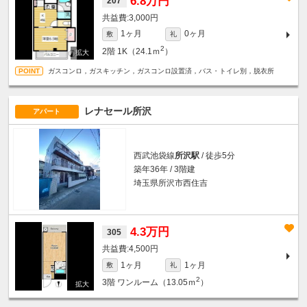
6.8万円
207
3,000円
1ヶ月
0ヶ月
敷
礼
2
2階
1K（24.1ｍ
）
ガスコンロ，ガスキッチン，ガスコンロ設置済，バス・トイレ別，脱衣所
レナセール所沢
アパート
西武池袋線
所沢駅
/ 徒歩5分
築年36年 / 3階建
埼玉県所沢市西住吉
4.3万円
305
4,500円
1ヶ月
1ヶ月
敷
礼
2
3階
ワンルーム（13.05ｍ
）