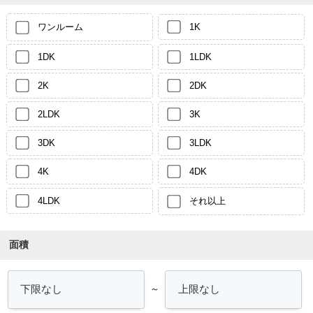
ワンルーム
1K
1DK
1LDK
2K
2DK
2LDK
3K
3DK
3LDK
4K
4DK
4LDK
それ以上
面積
～