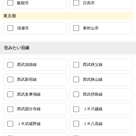
飯能市
日高市
東京都
清瀬市
東村山市
住みたい沿線
西武池袋線
西武秩父線
西武新宿線
西武狭山線
西武多摩湖線
西武拝島線
西武国分寺線
ＪＲ川越線
ＪＲ武蔵野線
ＪＲ八高線