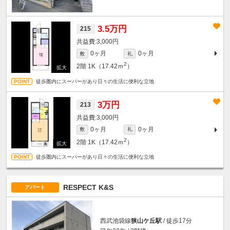
3.5万円
215
3,000円
0ヶ月
0ヶ月
敷
礼
2
2階
1K（17.42ｍ
）
徒歩圏内にスーパーがあり日々の生活に便利な立地
3万円
213
3,000円
0ヶ月
0ヶ月
敷
礼
2
2階
1K（17.42ｍ
）
徒歩圏内にスーパーがあり日々の生活に便利な立地
RESPECT K&S
アパート
西武池袋線
狭山ケ丘駅
/ 徒歩17分