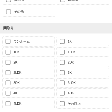
その他
間取り
ワンルーム
1K
1DK
1LDK
2K
2DK
2LDK
3K
3DK
3LDK
4K
4DK
4LDK
それ以上