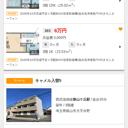
2
3階
1DK（25.02ｍ
）
2026年10月完成予定☆宅配BOX/浴室乾燥機/温水洗浄便座/TV付きモニタ
ーフォン
6万円
303
3,000円
0ヶ月
0ヶ月
敷
礼
2
3階
1K（23.53ｍ
）
2026年10月完成予定☆宅配BOX/浴室乾燥機/温水洗浄便座/TV付きモニタ
ーフォン
キャメル入曽5
アパート
西武池袋線
狭山ケ丘駅
/ 徒歩35分
築年 / 3階建
埼玉県狭山市大字水野