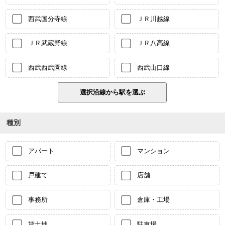
西武国分寺線
ＪＲ川越線
ＪＲ武蔵野線
ＪＲ八高線
西武西武園線
西武山口線
種別
アパート
マンション
戸建て
店舗
事務所
倉庫・工場
貸土地
駐車場