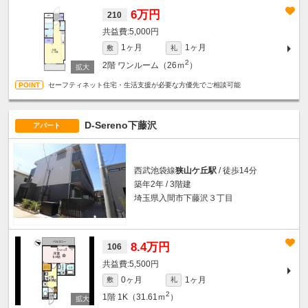
6万円
210
5,000円
1ヶ月
1ヶ月
敷
礼
2
2階
ワンルーム（26ｍ
）
セーフティネット住宅・生活支援が必要な方優先でご相談可能
D-Sereno下藤沢
アパート
西武池袋線
狭山ケ丘駅
/ 徒歩14分
築年2年 / 3階建
埼玉県入間市下藤沢３丁目
8.4万円
106
5,500円
0ヶ月
1ヶ月
敷
礼
2
1階
1K（31.61ｍ
）