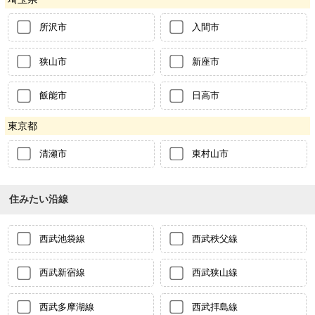
所沢市
入間市
狭山市
新座市
飯能市
日高市
東京都
清瀬市
東村山市
住みたい沿線
西武池袋線
西武秩父線
西武新宿線
西武狭山線
西武多摩湖線
西武拝島線