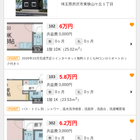
埼玉県所沢市東狭山ケ丘１丁目
6万円
102
3,000円
0ヶ月
0ヶ月
敷
礼
2
1階
1DK（25.02ｍ
）
2026年10月完成予定☆インターネット無料☆２くちIHコンロ☆オートロッ
ク付き☆
5.8万円
103
3,000円
0ヶ月
0ヶ月
敷
礼
2
1階
1K（23.53ｍ
）
バス・トイレ別，シャワー，温水洗浄便座，洗面所，洗面台，洗濯機置場
6.2万円
302
3,000円
0ヶ月
0ヶ月
敷
礼