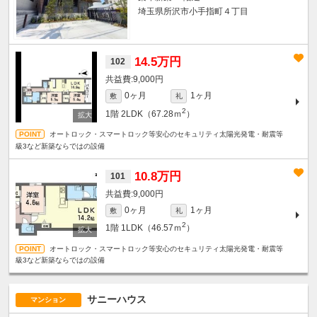
埼玉県所沢市小手指町４丁目
14.5万円
102
9,000円
0ヶ月
1ヶ月
敷
礼
2
1階
2LDK（67.28ｍ
）
オートロック・スマートロック等安心のセキュリティ太陽光発電・耐震等
級3など新築ならではの設備
10.8万円
101
9,000円
0ヶ月
1ヶ月
敷
礼
2
1階
1LDK（46.57ｍ
）
オートロック・スマートロック等安心のセキュリティ太陽光発電・耐震等
級3など新築ならではの設備
サニーハウス
マンション