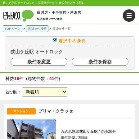
狭山ケ丘駅 オートロック ｜賃貸物件一覧｜ 株式会社ノザワ産業
TOPページ
賃貸物件検索
賃貸物件一覧
選択中の条件
狭山ケ丘駅 オートロック
条件を変更
条件を保存
棟数
19
件 (総物件数：
41
件)
並び順 ：
プリマ・クラッセ
マンション
西武池袋線
狭山ケ丘駅
/ 徒歩26分
築年新築 / 3階建