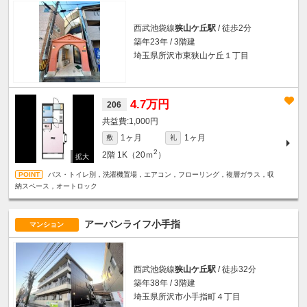
西武池袋線
狭山ケ丘駅
/ 徒歩2分
築年23年 / 3階建
埼玉県所沢市東狭山ケ丘１丁目
4.7万円
206
1,000円
1ヶ月
1ヶ月
敷
礼
2
2階
1K（20ｍ
）
バス・トイレ別，洗濯機置場，エアコン，フローリング，複層ガラス，収
納スペース，オートロック
アーバンライフ小手指
マンション
西武池袋線
狭山ケ丘駅
/ 徒歩32分
築年38年 / 3階建
埼玉県所沢市小手指町４丁目