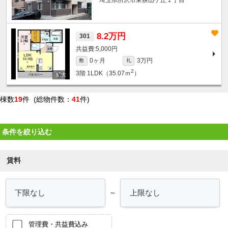
8.2万円
301
5,000円
0ヶ月
3万円
敷
礼
2
3階
1LDK（35.07ｍ
）
棟数
19
件 (総物件数：
41
件)
条件を絞り込む
賃料
～
管理費・共益費込み