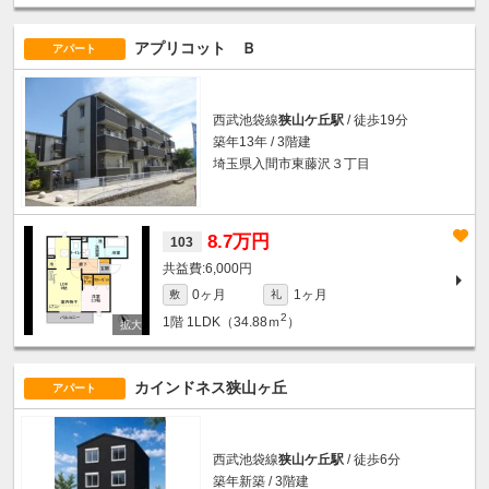
アプリコット Ｂ
アパート
西武池袋線
狭山ケ丘駅
/ 徒歩19分
築年13年 / 3階建
埼玉県入間市東藤沢３丁目
8.7万円
103
6,000円
0ヶ月
1ヶ月
敷
礼
2
1階
1LDK（34.88ｍ
）
カインドネス狭山ヶ丘
アパート
西武池袋線
狭山ケ丘駅
/ 徒歩6分
築年新築 / 3階建