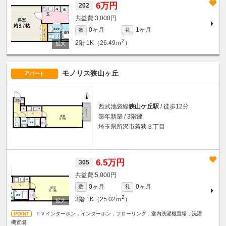
6万円
202
3,000円
0ヶ月
1ヶ月
敷
礼
2
2階
1K（26.49ｍ
）
モノリス狭山ヶ丘
アパート
西武池袋線
狭山ケ丘駅
/ 徒歩12分
築年新築 / 3階建
埼玉県所沢市若狭３丁目
6.5万円
305
5,000円
0ヶ月
0ヶ月
敷
礼
2
3階
1K（25.02ｍ
）
ＴＶインターホン，インターホン，フローリング，室内洗濯機置場，洗濯
機置場