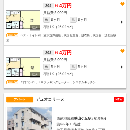
6.4万円
204
5,000円
0ヶ月
0ヶ月
敷
礼
2
2階
1K（25.02ｍ
）
バス・トイレ別，温水洗浄便座，洗面化粧台，脱衣所，洗面台，洗面所独
立
6.4万円
203
5,000円
0ヶ月
0ヶ月
敷
礼
2
2階
1K（25.02ｍ
）
２口コンロ，ＩＨクッキングヒーター，システムキッチン
デュオコリーヌ
アパート
NEW
西武池袋線
狭山ケ丘駅
/ 徒歩6分
築年9年 / 3階建
埼玉県所沢市東狭山ケ丘１丁目