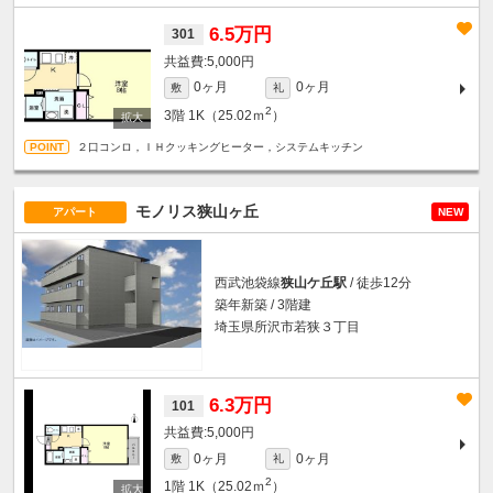
6.5万円
301
5,000円
0ヶ月
0ヶ月
敷
礼
2
3階
1K（25.02ｍ
）
２口コンロ，ＩＨクッキングヒーター，システムキッチン
モノリス狭山ヶ丘
アパート
NEW
西武池袋線
狭山ケ丘駅
/ 徒歩12分
築年新築 / 3階建
埼玉県所沢市若狭３丁目
6.3万円
101
5,000円
0ヶ月
0ヶ月
敷
礼
2
1階
1K（25.02ｍ
）