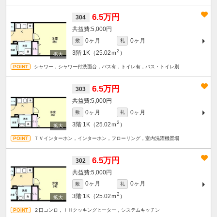
6.5万円
304
5,000円
0ヶ月
0ヶ月
敷
礼
2
3階
1K（25.02ｍ
）
シャワー，シャワー付洗面台，バス有，トイレ有，バス・トイレ別
6.5万円
303
5,000円
0ヶ月
0ヶ月
敷
礼
2
3階
1K（25.02ｍ
）
ＴＶインターホン，インターホン，フローリング，室内洗濯機置場
6.5万円
302
5,000円
0ヶ月
0ヶ月
敷
礼
2
3階
1K（25.02ｍ
）
２口コンロ，ＩＨクッキングヒーター，システムキッチン