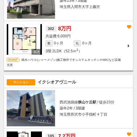
築年23年 / 3階建
埼玉県入間市大字上藤沢
8万円
302
6,000円
0ヶ月
0ヶ月
敷
礼
2
3階
2LDK（52.5ｍ
）
積水ハウス(シャーメゾン)施工物件ですシステムキッチンやWICなど設備
充実
イクシオアヴニール
マンション
西武池袋線
狭山ケ丘駅
/ 徒歩23分
築年2年 / 3階建
埼玉県所沢市小手指町４丁目
7.2万円
105