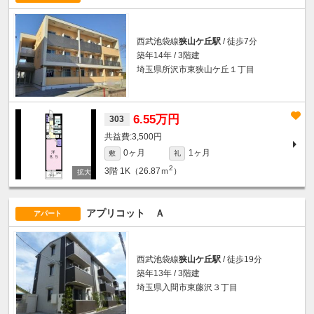
西武池袋線
狭山ケ丘駅
/ 徒歩7分
築年14年 / 3階建
埼玉県所沢市東狭山ケ丘１丁目
6.55万円
303
3,500円
0ヶ月
1ヶ月
敷
礼
2
3階
1K（26.87ｍ
）
アプリコット Ａ
アパート
西武池袋線
狭山ケ丘駅
/ 徒歩19分
築年13年 / 3階建
埼玉県入間市東藤沢３丁目