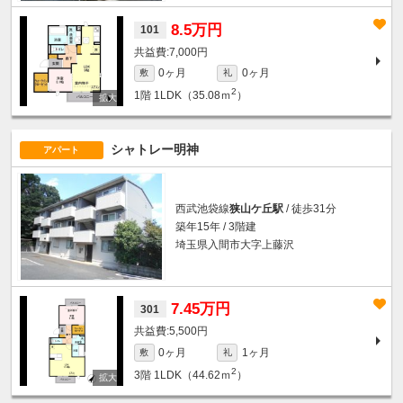
8.5万円
101
7,000円
0ヶ月
0ヶ月
敷
礼
2
1階
1LDK（35.08ｍ
）
シャトレー明神
アパート
西武池袋線
狭山ケ丘駅
/ 徒歩31分
築年15年 / 3階建
埼玉県入間市大字上藤沢
7.45万円
301
5,500円
0ヶ月
1ヶ月
敷
礼
2
3階
1LDK（44.62ｍ
）