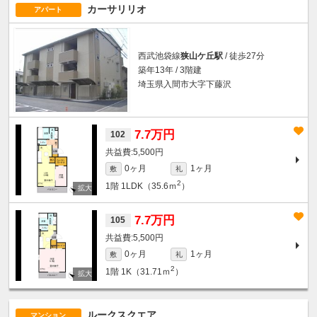
カーサリリオ
アパート
西武池袋線
狭山ケ丘駅
/ 徒歩27分
築年13年 / 3階建
埼玉県入間市大字下藤沢
7.7万円
102
5,500円
0ヶ月
1ヶ月
敷
礼
2
1階
1LDK（35.6ｍ
）
7.7万円
105
5,500円
0ヶ月
1ヶ月
敷
礼
2
1階
1K（31.71ｍ
）
ルークスクエア
マンション