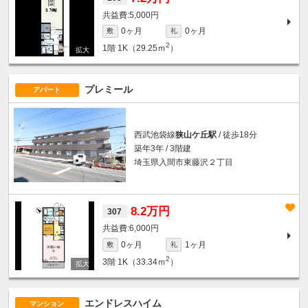
5,000円
0ヶ月
0ヶ月
敷
礼
2
1階
1K（29.25ｍ
）
プレミール
アパート
西武池袋線
狭山ケ丘駅
/ 徒歩18分
築年3年 / 3階建
埼玉県入間市東藤沢２丁目
8.2万円
307
6,000円
0ヶ月
1ヶ月
敷
礼
2
3階
1K（33.34ｍ
）
エンドレスハイム
マンション