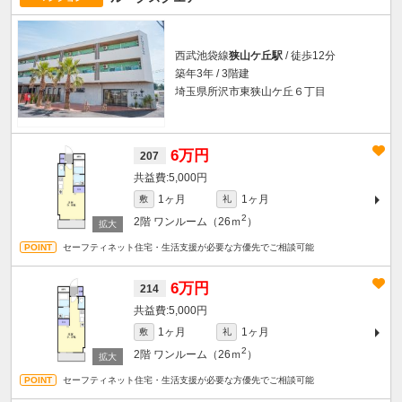
西武池袋線
狭山ケ丘駅
/ 徒歩12分
築年3年 / 3階建
埼玉県所沢市東狭山ケ丘６丁目
6万円
207
5,000円
1ヶ月
1ヶ月
敷
礼
2
2階
ワンルーム（26ｍ
）
セーフティネット住宅・生活支援が必要な方優先でご相談可能
6万円
214
5,000円
1ヶ月
1ヶ月
敷
礼
2
2階
ワンルーム（26ｍ
）
セーフティネット住宅・生活支援が必要な方優先でご相談可能