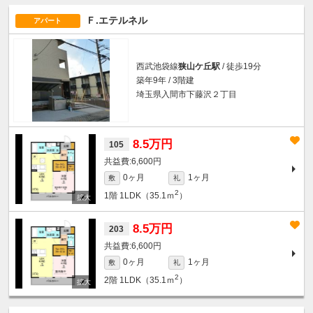
Ｆ.エテルネル
アパート
西武池袋線
狭山ケ丘駅
/ 徒歩19分
築年9年 / 3階建
埼玉県入間市下藤沢２丁目
8.5万円
105
6,600円
0ヶ月
1ヶ月
敷
礼
2
1階
1LDK（35.1ｍ
）
8.5万円
203
6,600円
0ヶ月
1ヶ月
敷
礼
2
2階
1LDK（35.1ｍ
）