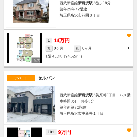
西武新宿線
新所沢駅
/ 徒歩18分
築年29年 / 2階建
埼玉県所沢市花園３丁目
14万円
1
0ヶ月
0ヶ月
敷
礼
2
1階
4LDK（94.62ｍ
）
セルパン
アパート
西武新宿線
新所沢駅
/ 美原町3丁目 バス乗
車時間8分 停歩3分
築年新築 / 2階建
埼玉県所沢市中新井１丁目
9万円
101