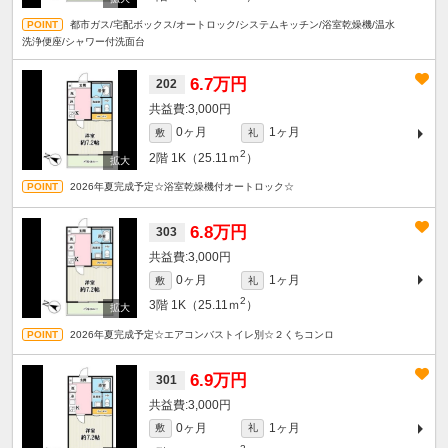
都市ガス/宅配ボックス/オートロック/システムキッチン/浴室乾燥機/温水
洗浄便座/シャワー付洗面台
6.7万円
202
3,000円
0ヶ月
1ヶ月
敷
礼
2
2階
1K（25.11ｍ
）
2026年夏完成予定☆浴室乾燥機付オートロック☆
6.8万円
303
3,000円
0ヶ月
1ヶ月
敷
礼
2
3階
1K（25.11ｍ
）
2026年夏完成予定☆エアコンバストイレ別☆２くちコンロ
6.9万円
301
3,000円
0ヶ月
1ヶ月
敷
礼