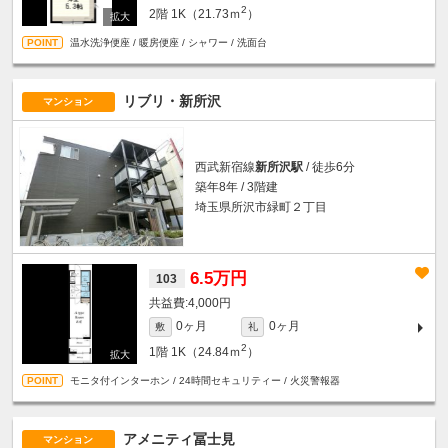
2
2階
1K（21.73ｍ
）
温水洗浄便座 / 暖房便座 / シャワー / 洗面台
リブリ・新所沢
マンション
西武新宿線
新所沢駅
/ 徒歩6分
築年8年 / 3階建
埼玉県所沢市緑町２丁目
6.5万円
103
4,000円
0ヶ月
0ヶ月
敷
礼
2
1階
1K（24.84ｍ
）
モニタ付インターホン / 24時間セキュリティー / 火災警報器
アメニティ冨士見
マンション