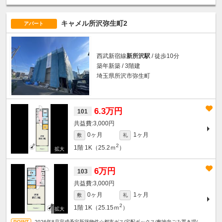
キャメル所沢弥生町2
アパート
西武新宿線
新所沢駅
/ 徒歩10分
築年新築 / 3階建
埼玉県所沢市弥生町
6.3万円
101
3,000円
0ヶ月
1ヶ月
敷
礼
2
1階
1K（25.2ｍ
）
6万円
103
3,000円
0ヶ月
1ヶ月
敷
礼
2
1階
1K（25.15ｍ
）
2026年8月完成予定新築物件☆都市ガス/宅配ボックス/敷地内ごみ置き場/