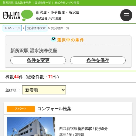
新所沢駅 温水洗浄便座 ｜賃貸物件一覧｜ 株式会社ノザワ産業
TOPページ
賃貸物件検索
賃貸物件一覧
選択中の条件
新所沢駅 温水洗浄便座
条件を変更
条件を保存
棟数
44
件 (総物件数：
71
件)
並び順 ：
コンフォール松葉
アパート
西武新宿線
新所沢駅
/ 徒歩5分
築年2年 / 3階建