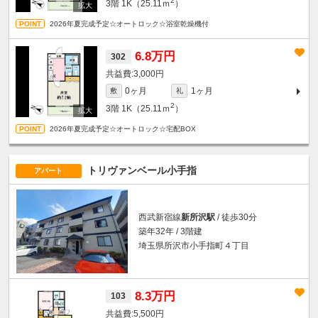
2
3階
1K（25.11ｍ
）
2026年夏完成予定☆オートロック☆浴室乾燥機付
6.8万円
302
3,000円
0ヶ月
1ヶ月
敷
礼
2
3階
1K（25.11ｍ
）
2026年夏完成予定☆オートロック☆宅配BOX
トリヴァンベール小手指
アパート
西武新宿線
新所沢駅
/ 徒歩30分
築年32年 / 3階建
埼玉県所沢市小手指町４丁目
8.3万円
103
5,500円