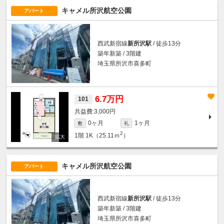
キャメル所沢航空公園
アパート
西武新宿線
新所沢駅
/ 徒歩13分
築年新築 / 3階建
埼玉県所沢市喜多町
6.7万円
101
3,000円
0ヶ月
1ヶ月
敷
礼
2
1階
1K（25.11ｍ
）
キャメル所沢航空公園
アパート
西武新宿線
新所沢駅
/ 徒歩13分
築年新築 / 3階建
埼玉県所沢市喜多町