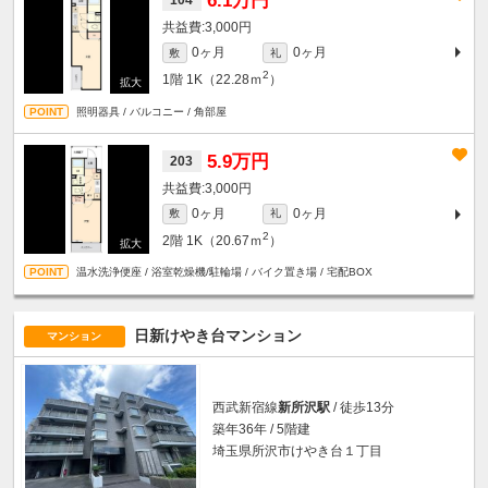
6.1万円
104
3,000円
0ヶ月
0ヶ月
敷
礼
2
1階
1K（22.28ｍ
）
照明器具 / バルコニー / 角部屋
5.9万円
203
3,000円
0ヶ月
0ヶ月
敷
礼
2
2階
1K（20.67ｍ
）
温水洗浄便座 / 浴室乾燥機/駐輪場 / バイク置き場 / 宅配BOX
日新けやき台マンション
マンション
西武新宿線
新所沢駅
/ 徒歩13分
築年36年 / 5階建
埼玉県所沢市けやき台１丁目