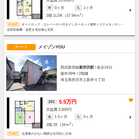
10,000円
0ヶ月
1ヶ月
敷
礼
2
3階
1LDK（37.94ｍ
）
オートロック・エレベーター付きインターネット無料システムキッチン・
浴室乾燥機・追焚き等設備も充実
メイゾンYOU
アパート
西武新宿線
新所沢駅
/ 徒歩16分
築年39年 / 2階建
埼玉県所沢市上新井４丁目
5.5万円
201
2,000円
1.5ヶ月
0ヶ月
敷
礼
2
2階
2K（34ｍ
）
交通量の少ない閑静な住宅街に立地