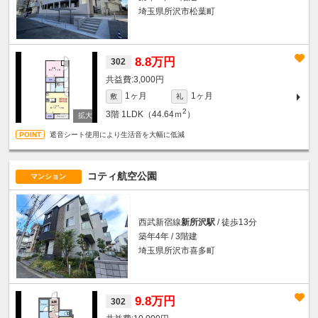
埼玉県所沢市松葉町
8.8万円
302
3,000円
1ヶ月
1ヶ月
敷
礼
2
3階
1LDK（44.64ｍ
）
遮音シート使用により生活音を大幅に低減
コティ航空公園
マンション
西武新宿線
新所沢駅
/ 徒歩13分
築年4年 / 3階建
埼玉県所沢市喜多町
9.8万円
302