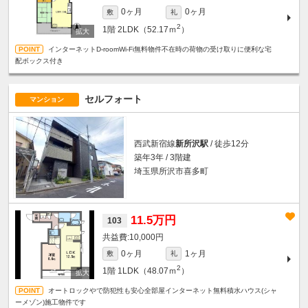
0ヶ月
0ヶ月
敷
礼
2
1階
2LDK（52.17ｍ
）
インターネットD-roomWi-Fi無料物件不在時の荷物の受け取りに便利な宅
配ボックス付き
セルフォート
マンション
西武新宿線
新所沢駅
/ 徒歩12分
築年3年 / 3階建
埼玉県所沢市喜多町
11.5万円
103
10,000円
0ヶ月
1ヶ月
敷
礼
2
1階
1LDK（48.07ｍ
）
オートロックやで防犯性も安心全部屋インターネット無料積水ハウス(シャ
ーメゾン)施工物件です