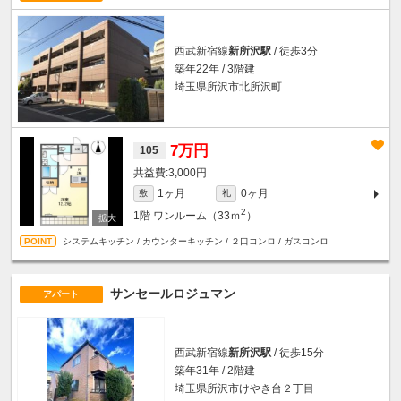
西武新宿線
新所沢駅
/ 徒歩3分
築年22年 / 3階建
埼玉県所沢市北所沢町
7万円
105
3,000円
1ヶ月
0ヶ月
敷
礼
2
1階
ワンルーム（33ｍ
）
システムキッチン / カウンターキッチン / ２口コンロ / ガスコンロ
サンセールロジュマン
アパート
西武新宿線
新所沢駅
/ 徒歩15分
築年31年 / 2階建
埼玉県所沢市けやき台２丁目