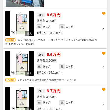
6.6万円
102
3,000円
0ヶ月
1ヶ月
敷
礼
2
1階
1K（25.11ｍ
）
都市ガス/宅配ボックス/オートロック/システムキッチン/浴室乾燥機/温水
洗浄便座/シャワー付洗面台
6.6万円
103
3,000円
0ヶ月
1ヶ月
敷
礼
2
1階
1K（25.11ｍ
）
２０２６年夏完成予定☆浴室乾燥機付オートロック☆
6.7万円
203
3,000円
0ヶ月
1ヶ月
敷
礼
2
2階
1K（25.11ｍ
）