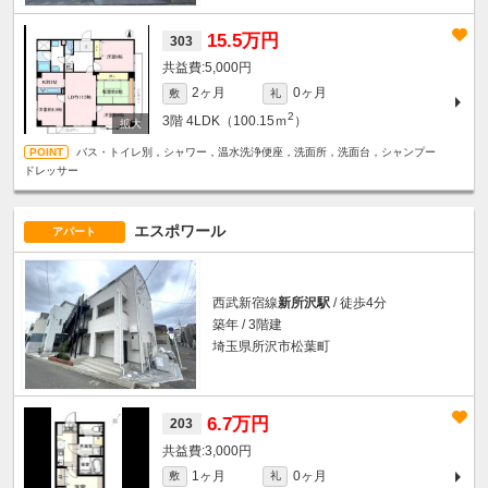
15.5万円
303
5,000円
2ヶ月
0ヶ月
敷
礼
2
3階
4LDK（100.15ｍ
）
バス・トイレ別，シャワー，温水洗浄便座，洗面所，洗面台，シャンプー
ドレッサー
エスポワール
アパート
西武新宿線
新所沢駅
/ 徒歩4分
築年 / 3階建
埼玉県所沢市松葉町
6.7万円
203
3,000円
1ヶ月
0ヶ月
敷
礼