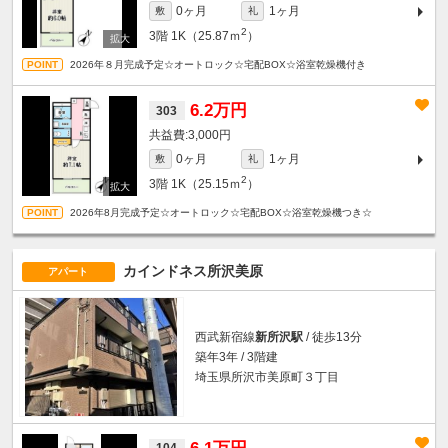
0ヶ月
1ヶ月
敷
礼
2
3階
1K（25.87ｍ
）
2026年８月完成予定☆オートロック☆宅配BOX☆浴室乾燥機付き
6.2万円
303
3,000円
0ヶ月
1ヶ月
敷
礼
2
3階
1K（25.15ｍ
）
2026年8月完成予定☆オートロック☆宅配BOX☆浴室乾燥機つき☆
カインドネス所沢美原
アパート
西武新宿線
新所沢駅
/ 徒歩13分
築年3年 / 3階建
埼玉県所沢市美原町３丁目