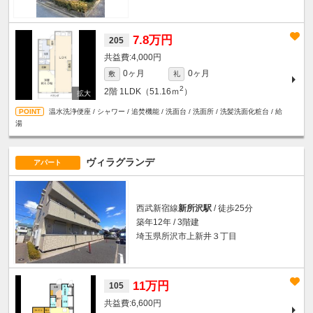
7.8万円
205
4,000円
0ヶ月
0ヶ月
敷
礼
2
2階
1LDK（51.16ｍ
）
温水洗浄便座 / シャワー / 追焚機能 / 洗面台 / 洗面所 / 洗髪洗面化粧台 / 給
湯
ヴィラグランデ
アパート
西武新宿線
新所沢駅
/ 徒歩25分
築年12年 / 3階建
埼玉県所沢市上新井３丁目
11万円
105
6,600円