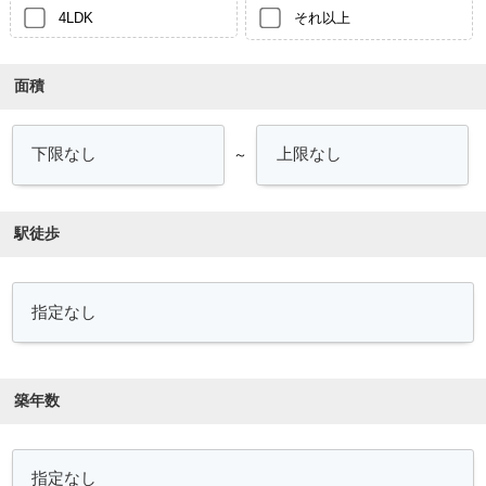
4LDK
それ以上
面積
～
駅徒歩
築年数