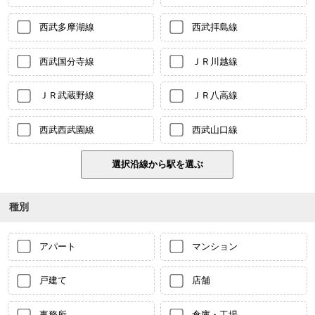
西武多摩湖線
西武拝島線
西武国分寺線
ＪＲ川越線
ＪＲ武蔵野線
ＪＲ八高線
西武西武園線
西武山口線
種別
アパート
マンション
戸建て
店舗
事務所
倉庫・工場