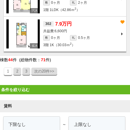
0ヶ月
2ヶ月
敷
礼
2
1階
1LDK（42.86ｍ
）
7.9万円
302
6,600円
0ヶ月
0.5ヶ月
敷
礼
2
3階
1K（30.03ｍ
）
棟数
44
件 (総物件数：
71
件)
1
2
3
次の20件>>
条件を絞り込む
賃料
～