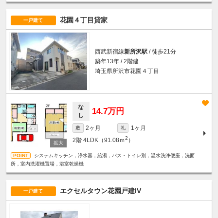
花園４丁目貸家
一戸建て
西武新宿線
新所沢駅
/ 徒歩21分
築年13年 / 2階建
埼玉県所沢市花園４丁目
な
14.7万円
し
2ヶ月
1ヶ月
敷
礼
2
2階
4LDK（91.08ｍ
）
システムキッチン，浄水器，給湯，バス・トイレ別，温水洗浄便座，洗面
所，室内洗濯機置場，浴室乾燥機
エクセルタウン花園戸建IV
一戸建て