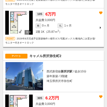
モニター付きオートロック
6万円
105
3,000円
0ヶ月
1ヶ月
敷
礼
2
1階
1K（25.87ｍ
）
2026年8月完成予定新築物件☆都市ガス/宅配ボックス/敷地内ごみ置き場/
モニター付きオートロック
キャメル所沢弥生町2
アパート
西武新宿線
新所沢駅
/ 徒歩10分
築年新築 / 3階建
埼玉県所沢市弥生町
6.2万円
305
3,000円