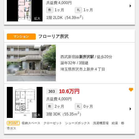
4,000円
1ヶ月
1ヶ月
敷
礼
2
1階
2LDK（54.39ｍ
）
フローリア所沢
マンション
西武新宿線
新所沢駅
/ 徒歩20分
築年32年 / 3階建
埼玉県所沢市上新井４丁目
10.6万円
303
4,000円
2ヶ月
0ヶ月
敷
礼
2
3階
3DK（55.35ｍ
）
収納スペース クローゼット シューズボックス 洗濯機置場 給湯 都
市ガス