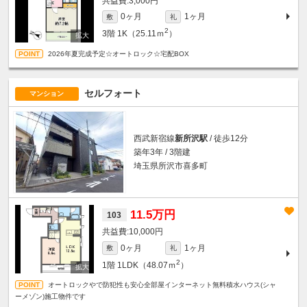
3,000円
0ヶ月
1ヶ月
敷
礼
2
3階
1K（25.11ｍ
）
2026年夏完成予定☆オートロック☆宅配BOX
セルフォート
マンション
西武新宿線
新所沢駅
/ 徒歩12分
築年3年 / 3階建
埼玉県所沢市喜多町
11.5万円
103
10,000円
0ヶ月
1ヶ月
敷
礼
2
1階
1LDK（48.07ｍ
）
オートロックやで防犯性も安心全部屋インターネット無料積水ハウス(シャ
ーメゾン)施工物件です