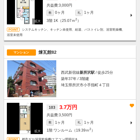
3,000円
0ヶ月
1ヶ月
敷
礼
2
3階
1K（25.07ｍ
）
システムキッチン、キッチン未使用、給湯、バストイレ別、浴室乾燥機、
浴室未使用
煉瓦館82
マンション
西武新宿線
新所沢駅
/ 徒歩25分
築年37年 / 3階建
埼玉県所沢市小手指町４丁目
3.7万円
103
3,500円
1ヶ月
1ヶ月
敷
礼
2
1階
ワンルーム（19.39ｍ
）
都市ガス/浴室乾燥機/エアコン/照明付き