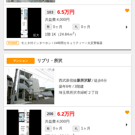
6.5万円
103
4,000円
0ヶ月
0ヶ月
敷
礼
2
1階
1K（24.84ｍ
）
モニタ付インターホン / 24時間セキュリティー / 火災警報器
リブリ・所沢
マンション
西武新宿線
新所沢駅
/ 徒歩6分
築年8年 / 3階建
埼玉県所沢市緑町２丁目
6.2万円
206
4,000円
0ヶ月
1ヶ月
敷
礼
2