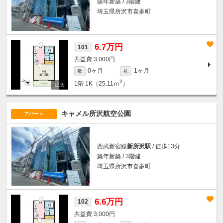
築年新築 / 3階建
埼玉県所沢市喜多町
6.7万円
101
3,000円
0ヶ月
1ヶ月
敷
礼
2
1階
1K（25.11ｍ
）
キャメル所沢航空公園
アパート
西武新宿線
新所沢駅
/ 徒歩13分
築年新築 / 3階建
埼玉県所沢市喜多町
6.6万円
102
3,000円