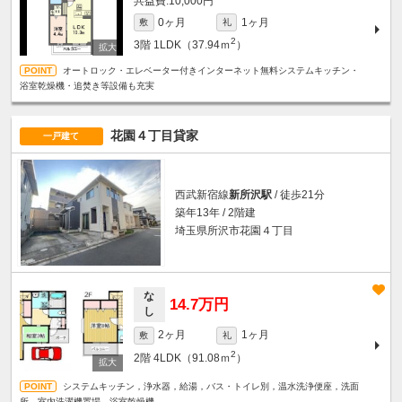
10,000円
0ヶ月
1ヶ月
敷
礼
2
3階
1LDK（37.94ｍ
）
オートロック・エレベーター付きインターネット無料システムキッチン・
浴室乾燥機・追焚き等設備も充実
花園４丁目貸家
一戸建て
西武新宿線
新所沢駅
/ 徒歩21分
築年13年 / 2階建
埼玉県所沢市花園４丁目
な
14.7万円
し
2ヶ月
1ヶ月
敷
礼
2
2階
4LDK（91.08ｍ
）
システムキッチン，浄水器，給湯，バス・トイレ別，温水洗浄便座，洗面
所，室内洗濯機置場，浴室乾燥機