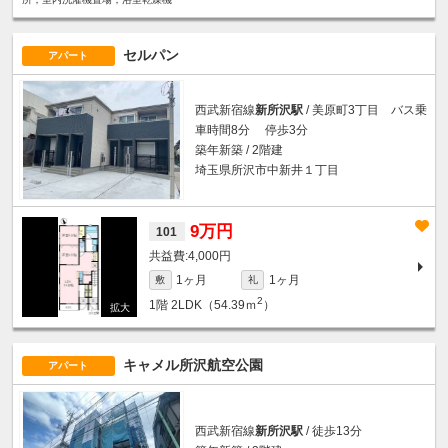
セルパン
アパート
西武新宿線
新所沢駅
/ 美原町3丁目 バス乗
車時間8分 停歩3分
築年新築 / 2階建
埼玉県所沢市中新井１丁目
9万円
101
4,000円
1ヶ月
1ヶ月
敷
礼
2
1階
2LDK（54.39ｍ
）
キャメル所沢航空公園
アパート
西武新宿線
新所沢駅
/ 徒歩13分