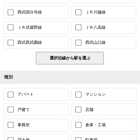
西武国分寺線
ＪＲ川越線
ＪＲ武蔵野線
ＪＲ八高線
西武西武園線
西武山口線
種別
アパート
マンション
戸建て
店舗
事務所
倉庫・工場
貸土地
駐車場