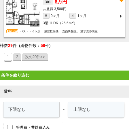
8万円
301
3,500円
0ヶ月
1ヶ月
敷
礼
2
3階
1LDK（26.6ｍ
）
バス・トイレ別、 浴室乾燥機、 洗面所独立、 温水洗浄便座
棟数
29
件 (総物件数：
56
件)
1
2
次の20件>>
条件を絞り込む
賃料
～
管理費・共益費込み