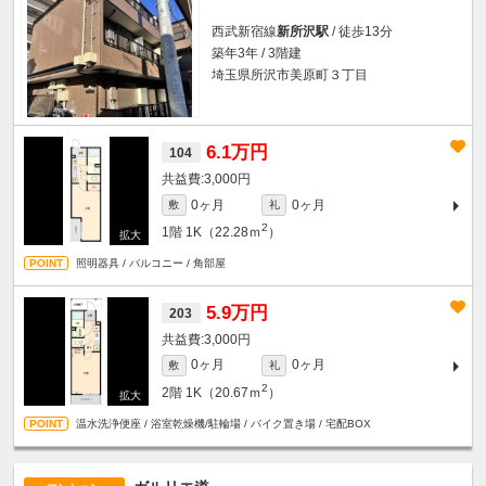
西武新宿線
新所沢駅
/ 徒歩13分
築年3年 / 3階建
埼玉県所沢市美原町３丁目
6.1万円
104
3,000円
0ヶ月
0ヶ月
敷
礼
2
1階
1K（22.28ｍ
）
照明器具 / バルコニー / 角部屋
5.9万円
203
3,000円
0ヶ月
0ヶ月
敷
礼
2
2階
1K（20.67ｍ
）
温水洗浄便座 / 浴室乾燥機/駐輪場 / バイク置き場 / 宅配BOX