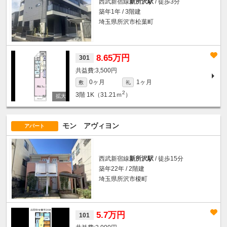
西武新宿線
新所沢駅
/ 徒歩3分
築年1年 / 3階建
埼玉県所沢市松葉町
8.65万円
301
3,500円
0ヶ月
1ヶ月
敷
礼
2
3階
1K（31.21ｍ
）
モン アヴィヨン
アパート
西武新宿線
新所沢駅
/ 徒歩15分
築年22年 / 2階建
埼玉県所沢市榎町
5.7万円
101