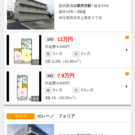
西武新宿線
新所沢駅
/ 徒歩25分
築年12年 / 3階建
埼玉県所沢市上新井３丁目
11万円
105
6,600円
0ヶ月
2ヶ月
敷
礼
2
1階
1LDK（42.86ｍ
）
7.9万円
302
6,600円
0ヶ月
0.5ヶ月
敷
礼
2
3階
1K（30.03ｍ
）
セレーノ フォリア
アパート