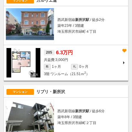
ガルリエ道
マンション
西武新宿線
新所沢駅
/ 徒歩2分
築年23年 / 3階建
埼玉県所沢市緑町４丁目
6.3万円
205
3,000円
1ヶ月
0ヶ月
敷
礼
2
3階
ワンルーム（21.51ｍ
）
リブリ・新所沢
マンション
西武新宿線
新所沢駅
/ 徒歩6分
築年8年 / 3階建
埼玉県所沢市緑町２丁目