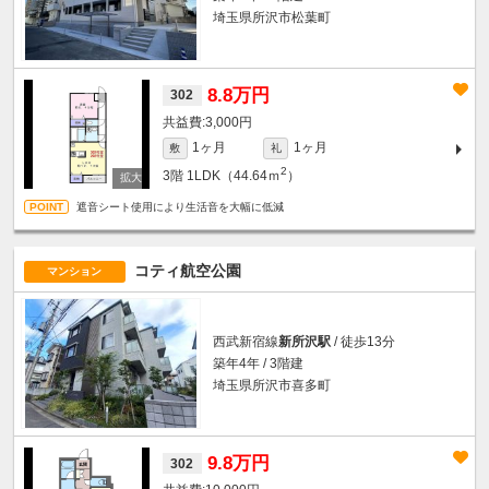
埼玉県所沢市松葉町
8.8万円
302
3,000円
1ヶ月
1ヶ月
敷
礼
2
3階
1LDK（44.64ｍ
）
遮音シート使用により生活音を大幅に低減
コティ航空公園
マンション
西武新宿線
新所沢駅
/ 徒歩13分
築年4年 / 3階建
埼玉県所沢市喜多町
9.8万円
302