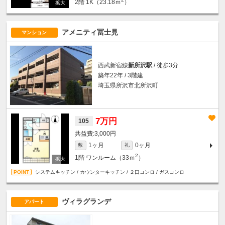
2階
1K（23.18ｍ
）
アメニティ冨士見
マンション
西武新宿線
新所沢駅
/ 徒歩3分
築年22年 / 3階建
埼玉県所沢市北所沢町
7万円
105
3,000円
1ヶ月
0ヶ月
敷
礼
2
1階
ワンルーム（33ｍ
）
システムキッチン / カウンターキッチン / ２口コンロ / ガスコンロ
ヴィラグランデ
アパート