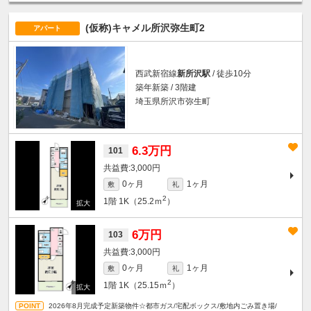
(仮称)キャメル所沢弥生町2
アパート
西武新宿線
新所沢駅
/ 徒歩10分
築年新築 / 3階建
埼玉県所沢市弥生町
6.3万円
101
3,000円
0ヶ月
1ヶ月
敷
礼
2
1階
1K（25.2ｍ
）
6万円
103
3,000円
0ヶ月
1ヶ月
敷
礼
2
1階
1K（25.15ｍ
）
2026年8月完成予定新築物件☆都市ガス/宅配ボックス/敷地内ごみ置き場/