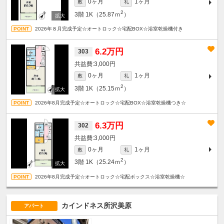
0ヶ月
1ヶ月
敷
礼
2
3階
1K（25.87ｍ
）
2026年８月完成予定☆オートロック☆宅配BOX☆浴室乾燥機付き
6.2万円
303
3,000円
0ヶ月
1ヶ月
敷
礼
2
3階
1K（25.15ｍ
）
2026年8月完成予定☆オートロック☆宅配BOX☆浴室乾燥機つき☆
6.3万円
302
3,000円
0ヶ月
1ヶ月
敷
礼
2
3階
1K（25.24ｍ
）
2026年8月完成予定☆オートロック☆宅配ボックス☆浴室乾燥機☆
カインドネス所沢美原
アパート