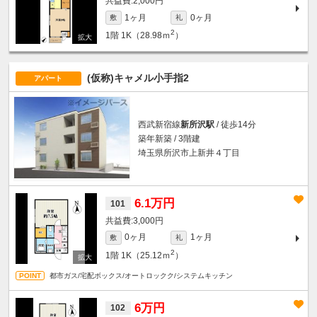
2,000円
1ヶ月
0ヶ月
敷
礼
2
1階
1K（28.98ｍ
）
(仮称)キャメル小手指2
アパート
西武新宿線
新所沢駅
/ 徒歩14分
築年新築 / 3階建
埼玉県所沢市上新井４丁目
6.1万円
101
3,000円
0ヶ月
1ヶ月
敷
礼
2
1階
1K（25.12ｍ
）
都市ガス/宅配ボックス/オートロックク/システムキッチン
6万円
102