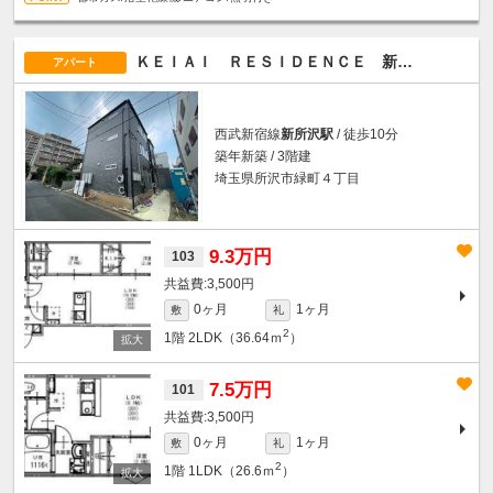
ＫＥＩＡＩ ＲＥＳＩＤＥＮＣＥ 新所沢
アパート
西武新宿線
新所沢駅
/ 徒歩10分
築年新築 / 3階建
埼玉県所沢市緑町４丁目
9.3万円
103
3,500円
0ヶ月
1ヶ月
敷
礼
2
1階
2LDK（36.64ｍ
）
7.5万円
101
3,500円
0ヶ月
1ヶ月
敷
礼
2
1階
1LDK（26.6ｍ
）