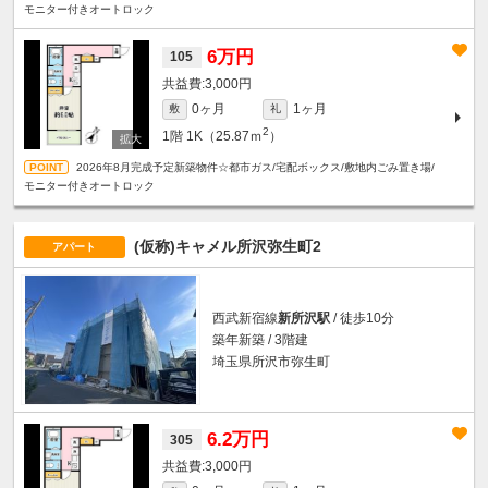
モニター付きオートロック
6万円
105
3,000円
0ヶ月
1ヶ月
敷
礼
2
1階
1K（25.87ｍ
）
2026年8月完成予定新築物件☆都市ガス/宅配ボックス/敷地内ごみ置き場/
モニター付きオートロック
(仮称)キャメル所沢弥生町2
アパート
西武新宿線
新所沢駅
/ 徒歩10分
築年新築 / 3階建
埼玉県所沢市弥生町
6.2万円
305
3,000円