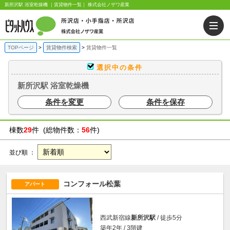
新所沢駅 浴室乾燥機 ｜賃貸物件一覧｜ 株式会社ノザワ産業
TOPページ
賃貸物件検索
賃貸物件一覧
選択中の条件
新所沢駅 浴室乾燥機
条件を変更
条件を保存
棟数
29
件 (総物件数：
56
件)
並び順 ：
コンフォール松葉
アパート
西武新宿線
新所沢駅
/ 徒歩5分
築年2年 / 3階建