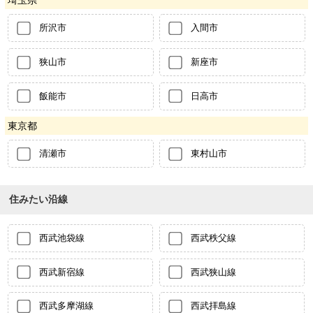
埼玉県
所沢市
入間市
狭山市
新座市
飯能市
日高市
東京都
清瀬市
東村山市
住みたい沿線
西武池袋線
西武秩父線
西武新宿線
西武狭山線
西武多摩湖線
西武拝島線