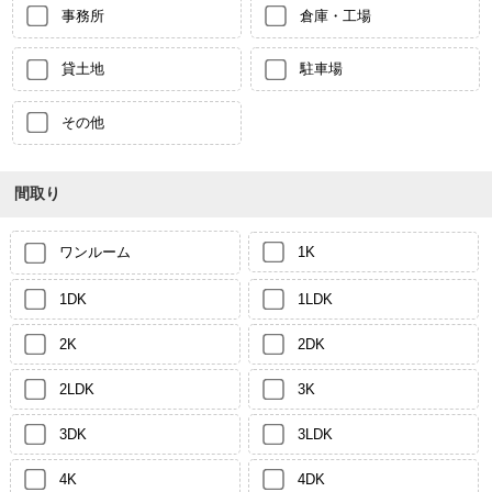
事務所
倉庫・工場
貸土地
駐車場
その他
間取り
ワンルーム
1K
1DK
1LDK
2K
2DK
2LDK
3K
3DK
3LDK
4K
4DK