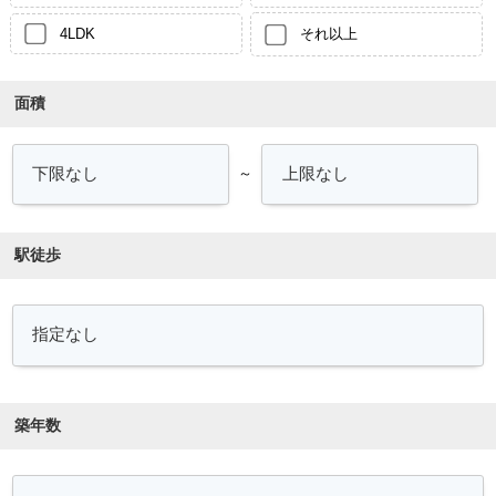
4LDK
それ以上
面積
～
駅徒歩
築年数