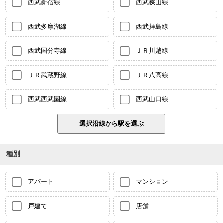
西武新宿線
西武狭山線
西武多摩湖線
西武拝島線
西武国分寺線
ＪＲ川越線
ＪＲ武蔵野線
ＪＲ八高線
西武西武園線
西武山口線
種別
アパート
マンション
戸建て
店舗