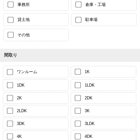
事務所
倉庫・工場
貸土地
駐車場
その他
間取り
ワンルーム
1K
1DK
1LDK
2K
2DK
2LDK
3K
3DK
3LDK
4K
4DK