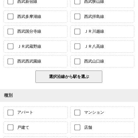
西武新宿線
西武狭山線
西武多摩湖線
西武拝島線
西武国分寺線
ＪＲ川越線
ＪＲ武蔵野線
ＪＲ八高線
西武西武園線
西武山口線
種別
アパート
マンション
戸建て
店舗