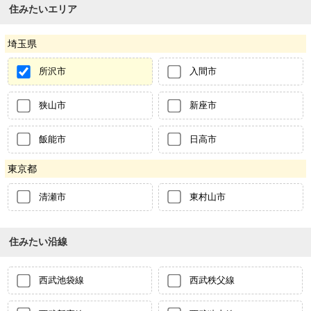
住みたいエリア
埼玉県
所沢市
入間市
狭山市
新座市
飯能市
日高市
東京都
清瀬市
東村山市
住みたい沿線
西武池袋線
西武秩父線