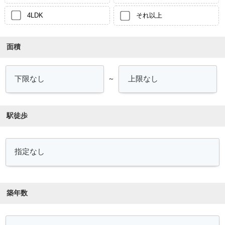
4LDK
それ以上
面積
～
駅徒歩
築年数