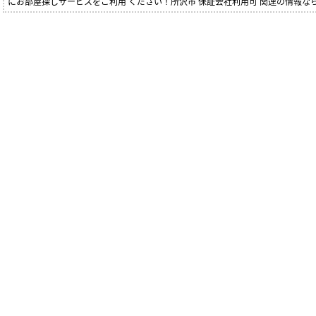
にお部屋探しサービスをご利用 ください！所沢市 保証会社利用可 関連の情報