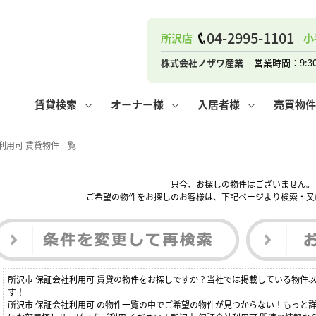
ナー
お知らせ
購入までの流れ
管理物件一覧
お気に入り
業者の選び方
その他の問合せ
住まいのトラブルQ&A
お客様の声
閲覧履歴
管理のご依頼
よくある質問
媒介契約の種類
スタッフブログ
お住まいの解約手続き
保存した検索条件
マンションVS
売却時の
個
04-2995-1101
所沢店
小
高く売るポイント
よくある質問
相続
株式会社ノザワ産業
営業時間：9:3
ウス小手指店
コンテナ
ピタットハウス新所沢店
賃貸検索
オーナー様
入居者様
売買物件
利用可 賃貸物件一覧
只今、お探しの物件はございません。
ナー
お知らせ
購入までの流れ
空き家管理
お気に入り
業者の選び方
その他の問合せ
住まいのトラブルQ&A
お客様の声
管理物件一覧
閲覧履歴
よくある質問
媒介契約の種類
スタッフブログ
お住まいの解約手続き
保存した検索条件
管理のご依頼
マンションVS
売却時の
個
ご希望の物件をお探しのお客様は、下記ページより検索・又
高く売るポイント
よくある質問
相続
所沢市 保証会社利用可 賃貸の物件をお探しですか？当社では掲載している物件
ウス小手指店
コンテナ
ピタットハウス新所沢店
す！
所沢市 保証会社利用可 の物件一覧の中でご希望の物件が見つからない！もっと