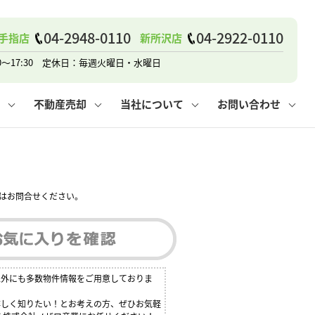
戸建て
諸費用
人情報保護方針
その他の問合せ
仲介と買取の違い
賃貸vs持ち家
04-2948-0110
04-2922-0110
手指店
新所沢店
0～17:30 定休日：毎週火曜日・水曜日
不動産売却
当社について
お問い合わせ
戸建て
諸費用
人情報保護方針
無料賃料査定
その他の問合せ
仲介と買取の違い
賃貸vs持ち家
採用情報
無料売却査定
はお問合せください。
以外にも多数物件情報をご用意しておりま
詳しく知りたい！とお考えの方、ぜひお気軽