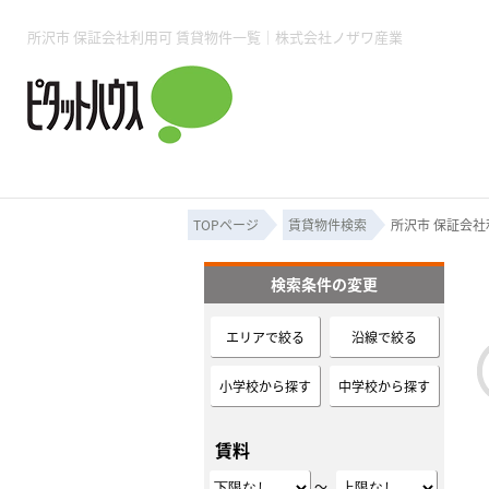
所沢賃貸TOP
賃貸管理業務
入居者様用ページTOP
売買物件一覧
無料売却査定
会社概要
ご来店予約
スタッフ紹介
お住まいの解約手続き
土地・空き家活用
購入時の諸費用
仲介手数料について
物件検索フォーム
入居中のマ
所沢市 保証会社利用可 賃貸物件一覧｜株式会社ノザワ産業
必要な書類
売却の流れ
月極駐車場
ピタットハウス所沢店
事業用物件
ピタットハ
TOPページ
賃貸物件検索
所沢市 保証会社
検索条件の変更
所沢賃貸TOP
賃貸管理業務
入居者様用ページTOP
売買物件一覧
無料売却査定
会社概要
ご来店予約
スタッフ紹介
お住まいの解約手続き
土地・空き家活用
購入時の諸費用
仲介手数料について
物件検索フォーム
入居中のマ
エリアで絞る
沿線で絞る
必要な書類
売却の流れ
小学校から探す
中学校から探す
月極駐車場
ピタットハウス所沢店
事業用物件
ピタットハ
賃料
～