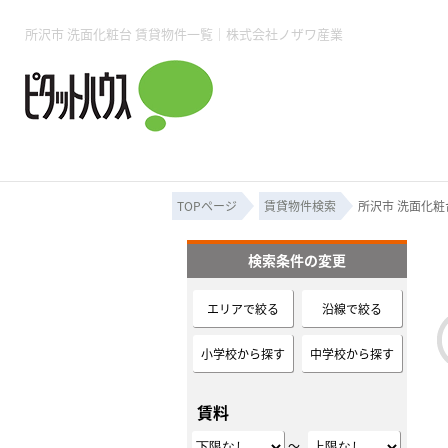
所沢賃貸TOP
賃貸管理業務
入居者様用ページTOP
売買物件一覧
無料売却査定
会社概要
ご来店予約
スタッフ紹介
お住まいの解約手続き
土地・空き家活用
購入時の諸費用
仲介手数料について
物件検索フォーム
入居中のマ
所沢市 洗面化粧台 賃貸物件一覧｜株式会社ノザワ産業
必要な書類
売却の流れ
月極駐車場
ピタットハウス所沢店
事業用物件
ピタットハ
TOPページ
賃貸物件検索
所沢市 洗面化粧
検索条件の変更
所沢賃貸TOP
賃貸管理業務
入居者様用ページTOP
売買物件一覧
無料売却査定
会社概要
ご来店予約
スタッフ紹介
お住まいの解約手続き
土地・空き家活用
購入時の諸費用
仲介手数料について
物件検索フォーム
入居中のマ
エリアで絞る
沿線で絞る
必要な書類
売却の流れ
小学校から探す
中学校から探す
月極駐車場
ピタットハウス所沢店
事業用物件
ピタットハ
賃料
～