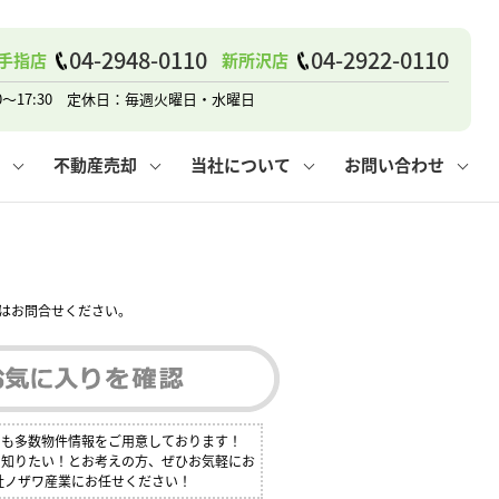
戸建て
諸費用
人情報保護方針
その他の問合せ
仲介と買取の違い
賃貸vs持ち家
04-2948-0110
04-2922-0110
手指店
新所沢店
0～17:30 定休日：毎週火曜日・水曜日
不動産売却
当社について
お問い合わせ
戸建て
諸費用
人情報保護方針
無料賃料査定
その他の問合せ
仲介と買取の違い
賃貸vs持ち家
採用情報
無料売却査定
はお問合せください。
にも多数物件情報をご用意しております！
く知りたい！とお考えの方、ぜひお気軽にお
社ノザワ産業にお任せください！