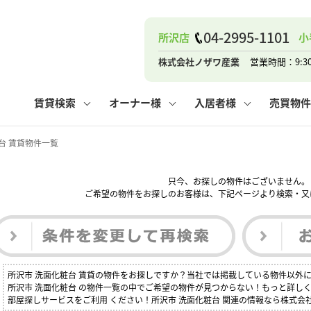
ナー
お知らせ
購入までの流れ
管理物件一覧
お気に入り
業者の選び方
その他の問合せ
住まいのトラブルQ&A
お客様の声
閲覧履歴
管理のご依頼
よくある質問
媒介契約の種類
スタッフブログ
お住まいの解約手続き
保存した検索条件
マンションVS
売却時の
個
04-2995-1101
所沢店
小
高く売るポイント
よくある質問
相続
株式会社ノザワ産業
営業時間：9:3
ウス小手指店
コンテナ
ピタットハウス新所沢店
賃貸検索
オーナー様
入居者様
売買物件
台 賃貸物件一覧
只今、お探しの物件はございません。
ナー
お知らせ
購入までの流れ
空き家管理
お気に入り
業者の選び方
その他の問合せ
住まいのトラブルQ&A
お客様の声
管理物件一覧
閲覧履歴
よくある質問
媒介契約の種類
スタッフブログ
お住まいの解約手続き
保存した検索条件
管理のご依頼
マンションVS
売却時の
個
ご希望の物件をお探しのお客様は、下記ページより検索・又
高く売るポイント
よくある質問
相続
所沢市 洗面化粧台 賃貸の物件をお探しですか？当社では掲載している物件以外
ウス小手指店
コンテナ
ピタットハウス新所沢店
所沢市 洗面化粧台 の物件一覧の中でご希望の物件が見つからない！もっと詳し
部屋探しサービスをご利用 ください！所沢市 洗面化粧台 関連の情報なら株式会