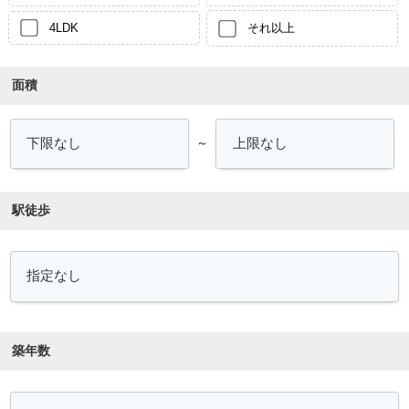
4LDK
それ以上
面積
～
駅徒歩
築年数