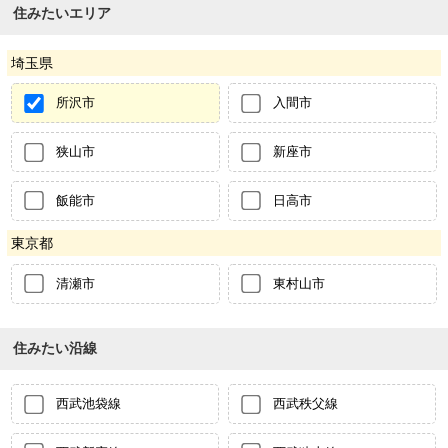
住みたいエリア
埼玉県
所沢市
入間市
狭山市
新座市
飯能市
日高市
東京都
清瀬市
東村山市
住みたい沿線
西武池袋線
西武秩父線