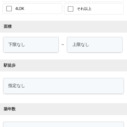
4LDK
それ以上
面積
～
駅徒歩
築年数