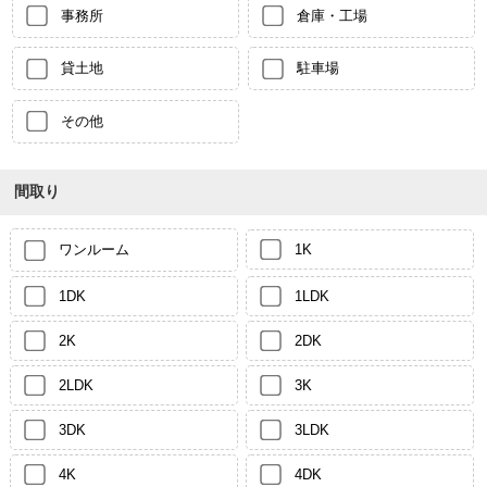
事務所
倉庫・工場
貸土地
駐車場
その他
間取り
ワンルーム
1K
1DK
1LDK
2K
2DK
2LDK
3K
3DK
3LDK
4K
4DK