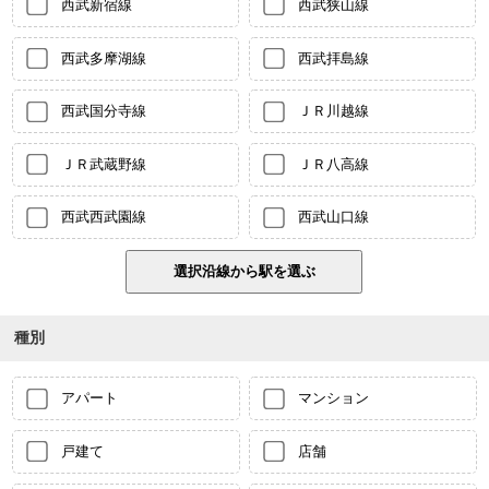
西武新宿線
西武狭山線
西武多摩湖線
西武拝島線
西武国分寺線
ＪＲ川越線
ＪＲ武蔵野線
ＪＲ八高線
西武西武園線
西武山口線
種別
アパート
マンション
戸建て
店舗