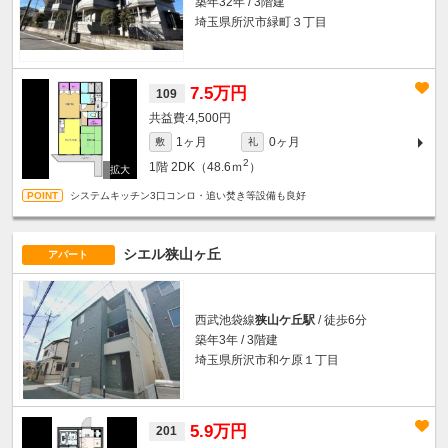
築年32年 / 3階建
埼玉県所沢市緑町３丁目
7.5万円
109
4,500円
1ヶ月
0ヶ月
敷
礼
2
1階
2DK（48.6ｍ
）
システムキッチン3口コンロ・追い焚き等設備も良好
シエル狭山ヶ丘
アパート
西武池袋線
狭山ケ丘駅
/ 徒歩6分
築年3年 / 3階建
埼玉県所沢市和ケ原１丁目
5.9万円
201