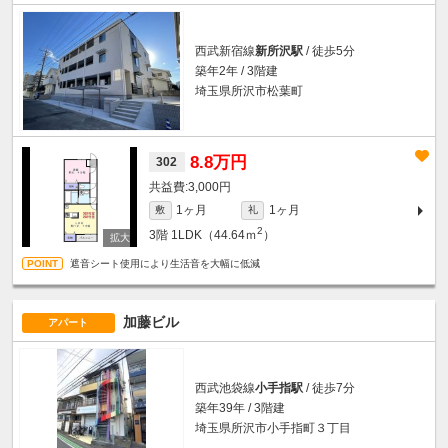
西武新宿線
新所沢駅
/ 徒歩5分
築年2年 / 3階建
埼玉県所沢市松葉町
8.8万円
302
3,000円
1ヶ月
1ヶ月
敷
礼
2
3階
1LDK（44.64ｍ
）
遮音シート使用により生活音を大幅に低減
加藤ビル
アパート
西武池袋線
小手指駅
/ 徒歩7分
築年39年 / 3階建
埼玉県所沢市小手指町３丁目