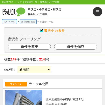
所沢市 フローリング ｜賃貸物件一覧｜ 株式会社ノザワ産業
TOPページ
賃貸物件検索
賃貸物件一覧
選択中の条件
所沢市 フローリング
条件を変更
条件を保存
棟数
147
件 (総物件数：
214
件)
並び順 ：
ラ・ウル北田
マンション
西武池袋線
小手指駅
/ 徒歩12分
築年36年 / 5階建