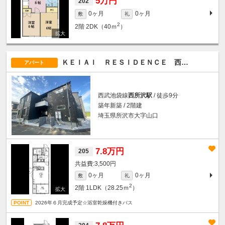
5万円
202
0ヶ月
0ヶ月
敷
礼
2
2階
2DK（40ｍ
）
ＫＥＩＡＩ ＲＥＳＩＤＥＮＣＥ 西所沢III
アパート
西武池袋線
西所沢駅
/ 徒歩9分
築年新築 / 2階建
埼玉県所沢市大字山口
7.8万円
205
3,500円
0ヶ月
0ヶ月
敷
礼
2
2階
1LDK（28.25ｍ
）
2026年６月完成予定☆浴室乾燥機付きバス