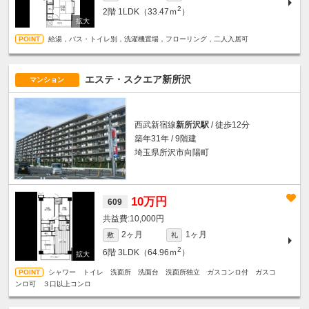
2
2階
1LDK（33.47ｍ
）
給湯，バス・トイレ別，洗濯機置場，フローリング，二人入居可
エステ・スクエア新所沢
マンション
西武新宿線
新所沢駅
/ 徒歩12分
築年31年 / 9階建
埼玉県所沢市向陽町
10万円
609
10,000円
2ヶ月
1ヶ月
敷
礼
2
6階
3LDK（64.96ｍ
）
シャワー トイレ 洗面所 洗面台 洗面所独立 ガスコンロ付 ガスコ
ンロ可 ３口以上コンロ