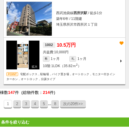
西武池袋線
西所沢駅
/ 徒歩1分
築年6年 / 11階建
埼玉県所沢市西所沢１丁目
10.5万円
1002
10,000円
1ヶ月
1ヶ月
敷
礼
2
10階
1LDK（35.82ｍ
）
宅配ボックス，駐輪場，バイク置き場，オートロック，モニター付きイン
ターホン，オートロック，分譲タイプ
棟数
147
件 (総物件数：
214
件)
...
1
2
3
4
5
8
次の20件>>
条件を絞り込む