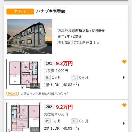
ハナブキ壱番館
アパート
西武池袋線
西所沢駅
/ 徒歩9分
築年3年 / 2階建
埼玉県所沢市上新井２丁目
9.2万円
101
4,000円
1ヶ月
0ヶ月
敷
礼
2
1階
1LDK（40.03ｍ
）
大正ロマンが薫る吹き抜けリビング
9.2万円
202
4,000円
1ヶ月
0ヶ月
敷
礼
2
2階
1LDK（40.03ｍ
）