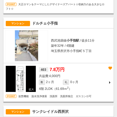
大正ロマンをテーマにしたデザイナーズアパート☆収納力のある大きなロ
フト☆
ドルチェ小手指
マンション
西武池袋線
小手指駅
/ 徒歩11分
築年32年 / 4階建
埼玉県所沢市小手指町５丁目
7.8万円
403
4,000円
2ヶ月
0ヶ月
敷
礼
2
4階
2LDK（61.69ｍ
）
追焚機能 温水洗浄便座 洗面所 洗面所独立 ガスコンロ可
サンクレイドル西所沢
マンション