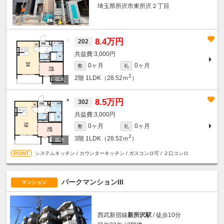
埼玉県所沢市東所沢２丁目
8.4万円
202
3,000円
0ヶ月
0ヶ月
敷
礼
2
2階
1LDK（28.52ｍ
）
8.5万円
302
3,000円
0ヶ月
0ヶ月
敷
礼
2
3階
1LDK（28.52ｍ
）
システムキッチン / カウンターキッチン / ガスコンロ可 / ２口コンロ
パークマンションIII
マンション
西武新宿線
新所沢駅
/ 徒歩10分