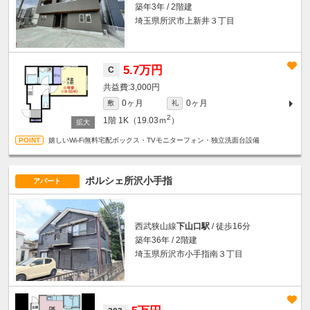
築年3年 / 2階建
埼玉県所沢市上新井３丁目
5.7万円
C
3,000円
0ヶ月
0ヶ月
敷
礼
2
1階
1K（19.03ｍ
）
嬉しいWi-Fi無料宅配ボックス・TVモニターフォン・独立洗面台設備
ポルシェ所沢小手指
アパート
西武狭山線
下山口駅
/ 徒歩16分
築年36年 / 2階建
埼玉県所沢市小手指南３丁目