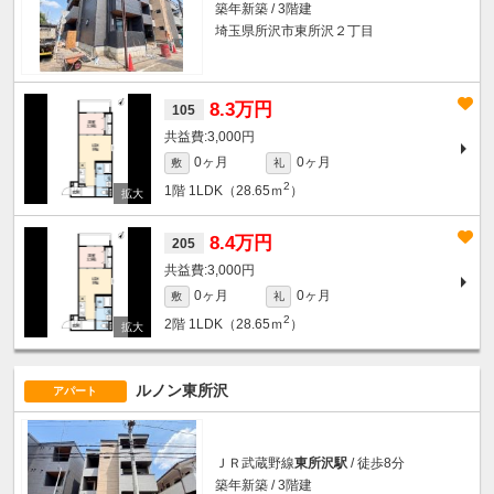
築年新築 / 3階建
埼玉県所沢市東所沢２丁目
8.3万円
105
3,000円
0ヶ月
0ヶ月
敷
礼
2
1階
1LDK（28.65ｍ
）
8.4万円
205
3,000円
0ヶ月
0ヶ月
敷
礼
2
2階
1LDK（28.65ｍ
）
ルノン東所沢
アパート
ＪＲ武蔵野線
東所沢駅
/ 徒歩8分
築年新築 / 3階建