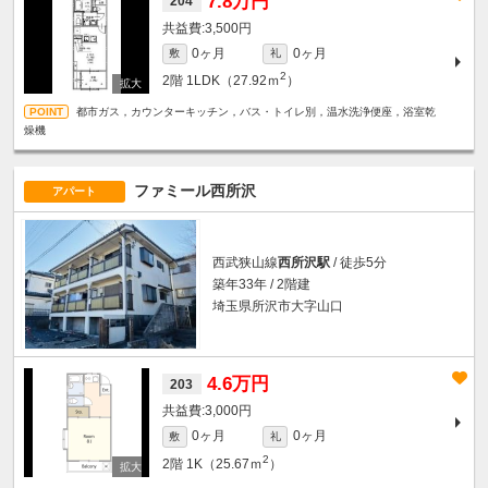
7.8万円
204
3,500円
0ヶ月
0ヶ月
敷
礼
2
2階
1LDK（27.92ｍ
）
都市ガス，カウンターキッチン，バス・トイレ別，温水洗浄便座，浴室乾
燥機
ファミール西所沢
アパート
西武狭山線
西所沢駅
/ 徒歩5分
築年33年 / 2階建
埼玉県所沢市大字山口
4.6万円
203
3,000円
0ヶ月
0ヶ月
敷
礼
2
2階
1K（25.67ｍ
）