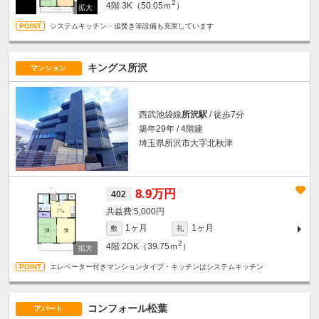
2
4階
3K（50.05ｍ
）
システムキッチン・追焚き等設備も充実しています
キングス所沢
マンション
西武池袋線
所沢駅
/ 徒歩7分
築年29年 / 4階建
埼玉県所沢市大字北秋津
8.9万円
402
5,000円
1ヶ月
1ヶ月
敷
礼
2
4階
2DK（39.75ｍ
）
エレベーター付きマンションタイプ・キッチンはシステムキッチン
コンフォール松葉
アパート