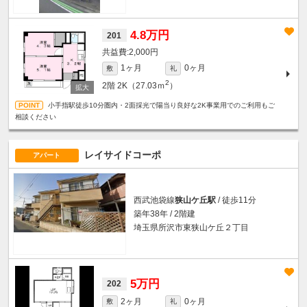
4.8万円
201
2,000円
1ヶ月
0ヶ月
敷
礼
2
2階
2K（27.03ｍ
）
小手指駅徒歩10分圏内・2面採光で陽当り良好な2K事業用でのご利用もご
相談ください
レイサイドコーポ
アパート
西武池袋線
狭山ケ丘駅
/ 徒歩11分
築年38年 / 2階建
埼玉県所沢市東狭山ケ丘２丁目
5万円
202
2ヶ月
0ヶ月
敷
礼