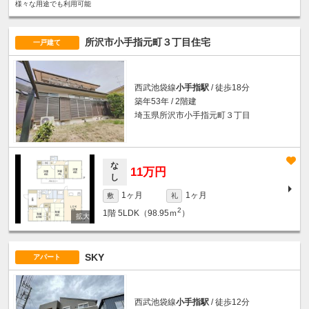
様々な用途でも利用可能
所沢市小手指元町３丁目住宅
一戸建て
西武池袋線
小手指駅
/ 徒歩18分
築年53年 / 2階建
埼玉県所沢市小手指元町３丁目
な
11万円
し
1ヶ月
1ヶ月
敷
礼
2
1階
5LDK（98.95ｍ
）
SKY
アパート
西武池袋線
小手指駅
/ 徒歩12分