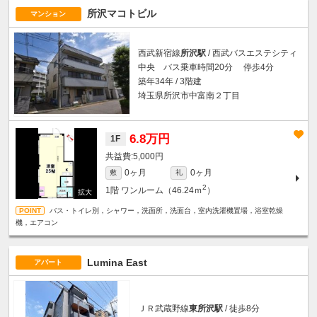
所沢マコトビル
マンション
西武新宿線
所沢駅
/ 西武バスエステシティ
中央 バス乗車時間20分 停歩4分
築年34年 / 3階建
埼玉県所沢市中富南２丁目
6.8万円
1F
5,000円
0ヶ月
0ヶ月
敷
礼
2
1階
ワンルーム（46.24ｍ
）
バス・トイレ別，シャワー，洗面所，洗面台，室内洗濯機置場，浴室乾燥
機，エアコン
Lumina East
アパート
ＪＲ武蔵野線
東所沢駅
/ 徒歩8分