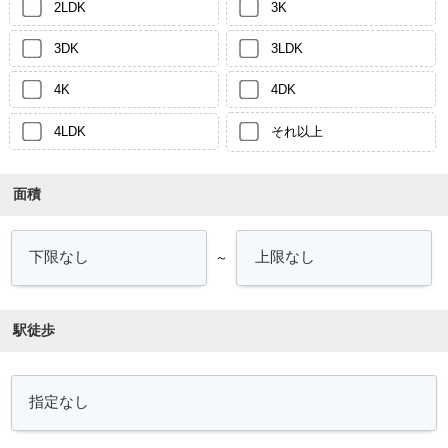
2LDK
3K
3DK
3LDK
4K
4DK
4LDK
それ以上
面積
～
駅徒歩