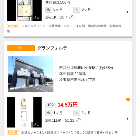
3,500円
0ヶ月
0ヶ月
敷
礼
2
2階
1K（20.7ｍ
）
システムキッチン，追焚機能，バス・トイレ別，温水洗浄便座，浴室乾燥
機
グランフォルテ
アパート
西武池袋線
狭山ケ丘駅
/ 徒歩38分
築年新築 / 2階建
埼玉県所沢市林１丁目
14.5万円
102
1ヶ月
1ヶ月
敷
礼
2
2階
1LDK（51.22ｍ
）
新築ガレージ2台と駐車場スペース4台で最大6台駐車可教室やサロン等