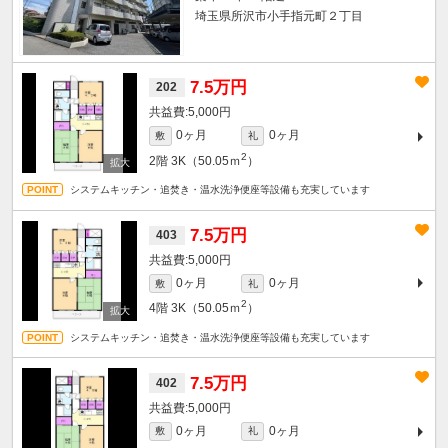
埼玉県所沢市小手指元町２丁目
7.5万円
202
5,000円
0ヶ月
0ヶ月
敷
礼
2
2階
3K（50.05ｍ
）
システムキッチン・追焚き・温水洗浄便座等設備も充実しています
7.5万円
403
5,000円
0ヶ月
0ヶ月
敷
礼
2
4階
3K（50.05ｍ
）
システムキッチン・追焚き・温水洗浄便座等設備も充実しています
7.5万円
402
5,000円
0ヶ月
0ヶ月
敷
礼