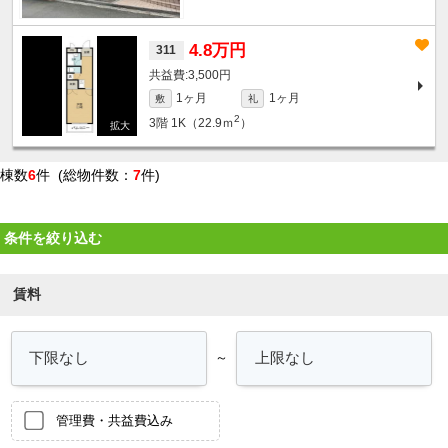
4.8万円
311
3,500円
1ヶ月
1ヶ月
敷
礼
2
3階
1K（22.9ｍ
）
棟数
6
件 (総物件数：
7
件)
条件を絞り込む
賃料
～
管理費・共益費込み