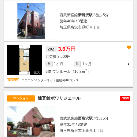
西武新宿線
新所沢駅
/ 徒歩5分
築年40年 / 3階建
埼玉県所沢市緑町４丁目
3.6万円
202
3,500円
1ヶ月
1ヶ月
敷
礼
2
2階
ワンルーム（16.8ｍ
）
エアコン/インターネット接続可/IHコンロ
煉瓦館ボワリジェール
マンション
NEW
西武池袋線
西所沢駅
/ 徒歩5分
築年31年 / 3階建
埼玉県所沢市上新井１丁目