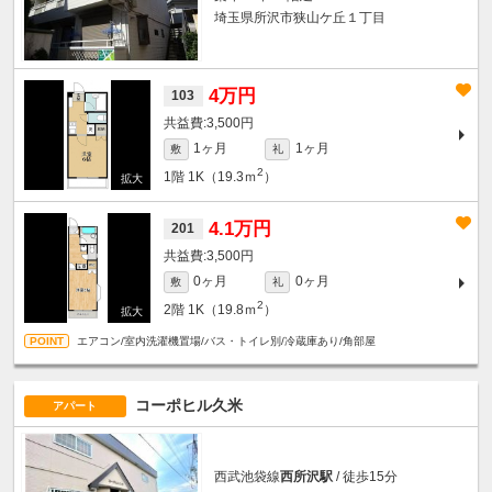
埼玉県所沢市狭山ケ丘１丁目
4万円
103
3,500円
1ヶ月
1ヶ月
敷
礼
2
1階
1K（19.3ｍ
）
4.1万円
201
3,500円
0ヶ月
0ヶ月
敷
礼
2
2階
1K（19.8ｍ
）
エアコン/室内洗濯機置場/バス・トイレ別/冷蔵庫あり/角部屋
コーポヒル久米
アパート
西武池袋線
西所沢駅
/ 徒歩15分