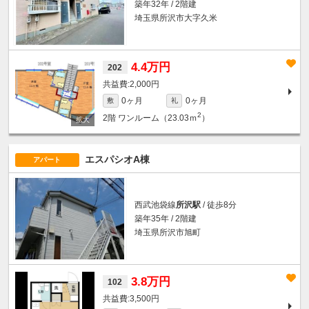
築年32年 / 2階建
埼玉県所沢市大字久米
4.4万円
202
2,000円
0ヶ月
0ヶ月
敷
礼
2
2階
ワンルーム（23.03ｍ
）
エスパシオA棟
アパート
西武池袋線
所沢駅
/ 徒歩8分
築年35年 / 2階建
埼玉県所沢市旭町
3.8万円
102
3,500円