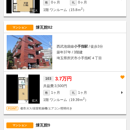
0ヶ月
0ヶ月
敷
礼
2
1階
ワンルーム（15.8ｍ
）
煉瓦館82
マンション
西武池袋線
小手指駅
/ 徒歩3分
築年37年 / 3階建
埼玉県所沢市小手指町４丁目
3.7万円
103
3,500円
1ヶ月
1ヶ月
敷
礼
2
1階
ワンルーム（19.39ｍ
）
都市ガス/浴室乾燥機/エアコン/照明付き
煉瓦館9
マンション