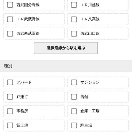
西武国分寺線
ＪＲ川越線
ＪＲ武蔵野線
ＪＲ八高線
西武西武園線
西武山口線
種別
アパート
マンション
戸建て
店舗
事務所
倉庫・工場
貸土地
駐車場