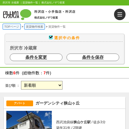
所沢市 冷蔵庫 ｜賃貸物件一覧｜ 株式会社ノザワ産業
TOPページ
賃貸物件検索
賃貸物件一覧
選択中の条件
所沢市 冷蔵庫
条件を変更
条件を保存
棟数
6
件 (総物件数：
7
件)
並び順 ：
ガーデンシティ狭山ヶ丘
アパート
西武池袋線
狭山ケ丘駅
/ 徒歩3分
築年31年 / 2階建