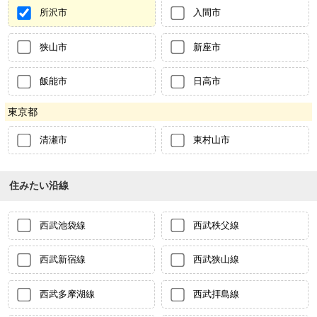
所沢市
入間市
狭山市
新座市
飯能市
日高市
東京都
清瀬市
東村山市
住みたい沿線
西武池袋線
西武秩父線
西武新宿線
西武狭山線
西武多摩湖線
西武拝島線