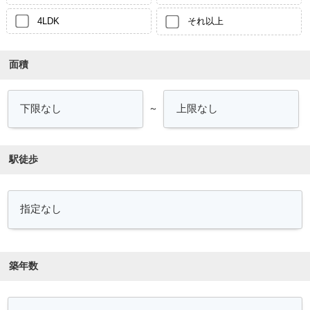
4LDK
それ以上
面積
～
駅徒歩
築年数