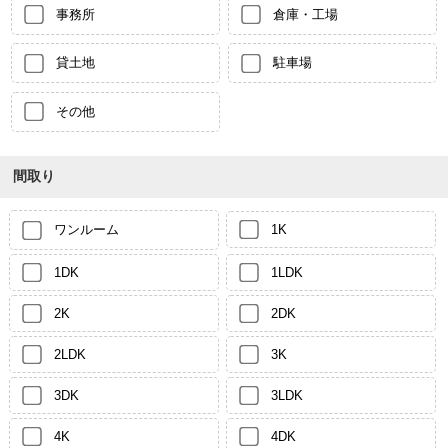
事務所
倉庫・工場
貸土地
駐車場
その他
間取り
ワンルーム
1K
1DK
1LDK
2K
2DK
2LDK
3K
3DK
3LDK
4K
4DK