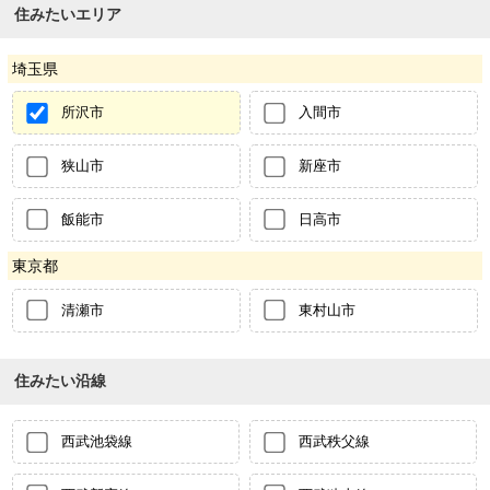
住みたいエリア
埼玉県
所沢市
入間市
狭山市
新座市
飯能市
日高市
東京都
清瀬市
東村山市
住みたい沿線
西武池袋線
西武秩父線