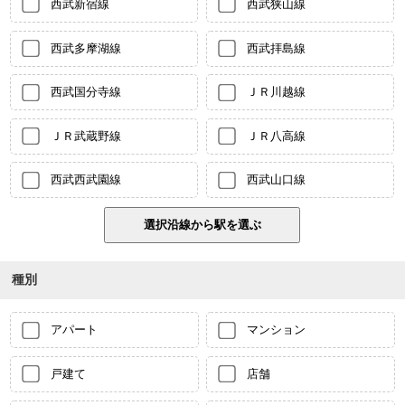
西武新宿線
西武狭山線
西武多摩湖線
西武拝島線
西武国分寺線
ＪＲ川越線
ＪＲ武蔵野線
ＪＲ八高線
西武西武園線
西武山口線
種別
アパート
マンション
戸建て
店舗