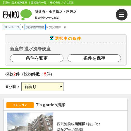
新座市 温水洗浄便座 ｜賃貸物件一覧｜ 株式会社ノザワ産業
TOPページ
賃貸物件検索
賃貸物件一覧
選択中の条件
新座市 温水洗浄便座
条件を変更
条件を保存
棟数
2
件 (総物件数：
5
件)
並び順 ：
T's garden清瀬
マンション
西武池袋線
清瀬駅
/ 徒歩9分
築年27年 / 9階建