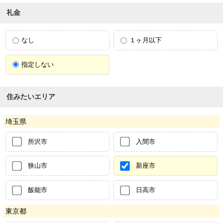
礼金
なし
１ヶ月以下
指定しない
住みたいエリア
埼玉県
所沢市
入間市
狭山市
新座市
飯能市
日高市
東京都