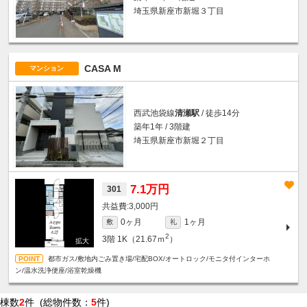
埼玉県新座市新堀３丁目
CASA M
マンション
西武池袋線
清瀬駅
/ 徒歩14分
築年1年 / 3階建
埼玉県新座市新堀２丁目
7.1万円
301
3,000円
0ヶ月
1ヶ月
敷
礼
2
3階
1K（21.67ｍ
）
都市ガス/敷地内ごみ置き場/宅配BOX/オートロック/モニタ付インターホ
ン/温水洗浄便座/浴室乾燥機
棟数
2
件 (総物件数：
5
件)