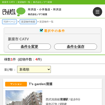
新座市 CATV ｜賃貸物件一覧｜ 株式会社ノザワ産業
TOPページ
賃貸物件検索
賃貸物件一覧
選択中の条件
新座市 CATV
条件を変更
条件を保存
棟数
1
件 (総物件数：
4
件)
並び順 ：
T's garden清瀬
マンション
西武池袋線
清瀬駅
/ 徒歩9分
築年27年 / 9階建