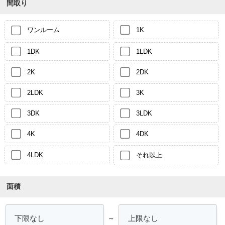
間取り
ワンルーム
1K
1DK
1LDK
2K
2DK
2LDK
3K
3DK
3LDK
4K
4DK
4LDK
それ以上
面積
～