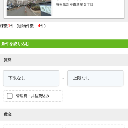
埼玉県新座市新堀３丁目
棟数
1
件 (総物件数：
4
件)
条件を絞り込む
賃料
～
管理費・共益費込み
敷金