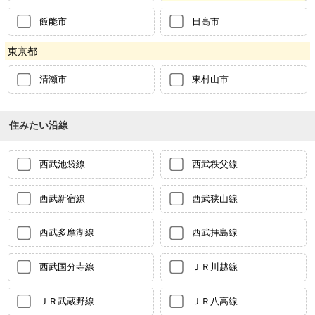
飯能市
日高市
東京都
清瀬市
東村山市
住みたい沿線
西武池袋線
西武秩父線
西武新宿線
西武狭山線
西武多摩湖線
西武拝島線
西武国分寺線
ＪＲ川越線
ＪＲ武蔵野線
ＪＲ八高線