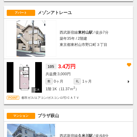
メゾンアトレーユ
アパート
西武新宿線
東村山駅
/ 徒歩7分
築年35年 / 2階建
東京都東村山市野口町３丁目
3.4万円
105
3,000円
0ヶ月
1ヶ月
敷
礼
2
1階
1K（11.37ｍ
）
都市ガス/エアコン/ガスコンロ可/ＣＡＴＶ
プラザ萩山
マンション
西武新宿線
久米川駅
/ 徒歩8分