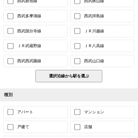
西武新宿線
西武狭山線
西武多摩湖線
西武拝島線
西武国分寺線
ＪＲ川越線
ＪＲ武蔵野線
ＪＲ八高線
西武西武園線
西武山口線
種別
アパート
マンション
戸建て
店舗