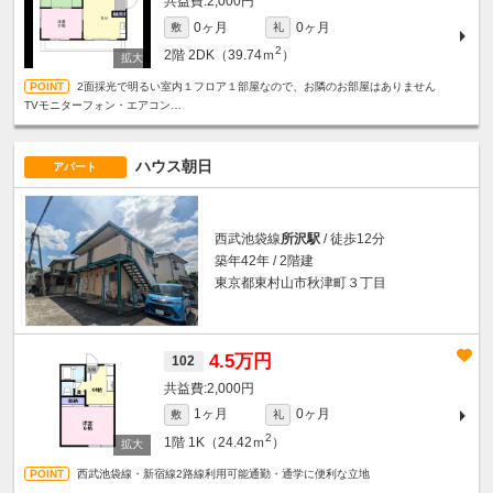
2,000円
0ヶ月
0ヶ月
敷
礼
2
2階
2DK（39.74ｍ
）
2面採光で明るい室内１フロア１部屋なので、お隣のお部屋はありません
TVモニターフォン・エアコン…
ハウス朝日
アパート
西武池袋線
所沢駅
/ 徒歩12分
築年42年 / 2階建
東京都東村山市秋津町３丁目
4.5万円
102
2,000円
1ヶ月
0ヶ月
敷
礼
2
1階
1K（24.42ｍ
）
西武池袋線・新宿線2路線利用可能通勤・通学に便利な立地