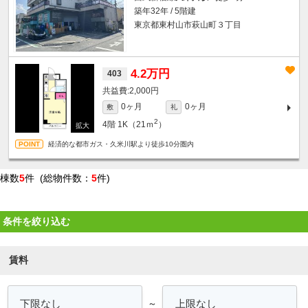
築年32年 / 5階建
東京都東村山市萩山町３丁目
4.2万円
403
2,000円
0ヶ月
0ヶ月
敷
礼
2
4階
1K（21ｍ
）
経済的な都市ガス・久米川駅より徒歩10分圏内
棟数
5
件 (総物件数：
5
件)
条件を絞り込む
賃料
～