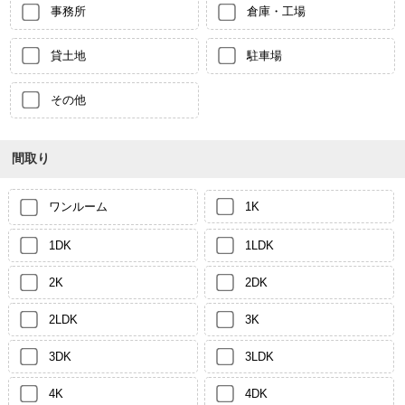
事務所
倉庫・工場
貸土地
駐車場
その他
間取り
ワンルーム
1K
1DK
1LDK
2K
2DK
2LDK
3K
3DK
3LDK
4K
4DK