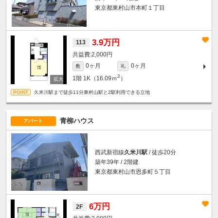
東京都東村山市本町１丁目
3.9万円
113
2,000円
0ヶ月
0ヶ月
敷
礼
2
1階
1K（16.09ｍ
）
久米川駅まで徒歩11分東村山駅と2駅利用できる立地
青柳ハウス
アパート
西武新宿線
久米川駅
/ 徒歩20分
築年39年 / 2階建
東京都東村山市恩多町５丁目
6万円
2F