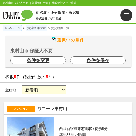
東村山市 保証人不要 ｜賃貸物件一覧｜ 株式会社ノザワ産業
TOPページ
賃貸物件検索
賃貸物件一覧
選択中の条件
東村山市 保証人不要
条件を変更
条件を保存
棟数
5
件 (総物件数：
5
件)
並び順 ：
ワコーレ東村山
マンション
西武新宿線
東村山駅
/ 徒歩9分
築年38年 / 4階建