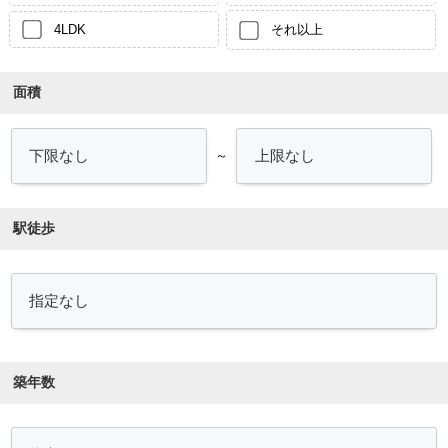
4LDK
それ以上
面積
～
駅徒歩
築年数