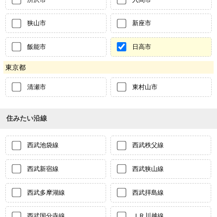
狭山市
新座市
飯能市
日高市
東京都
清瀬市
東村山市
住みたい沿線
西武池袋線
西武秩父線
西武新宿線
西武狭山線
西武多摩湖線
西武拝島線
西武国分寺線
ＪＲ川越線