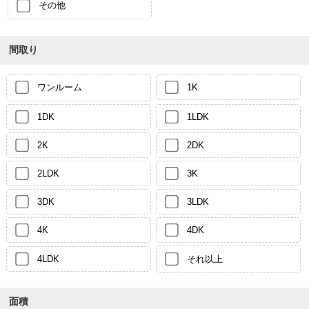
その他
間取り
ワンルーム
1K
1DK
1LDK
2K
2DK
2LDK
3K
3DK
3LDK
4K
4DK
4LDK
それ以上
面積