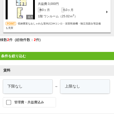
3,000円
0ヶ月
0ヶ月
敷
礼
2
1階
ワンルーム（25.02ｍ
）
収納豊富なおしゃれな室内2口IHコンロ・浴室乾燥機・独立洗面台等設備
も充実
棟数
2
件 (総物件数：
2
件)
条件を絞り込む
賃料
～
管理費・共益費込み