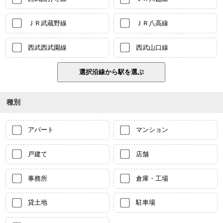
ＪＲ武蔵野線
ＪＲ八高線
西武西武園線
西武山口線
種別
アパート
マンション
戸建て
店舗
事務所
倉庫・工場
貸土地
駐車場