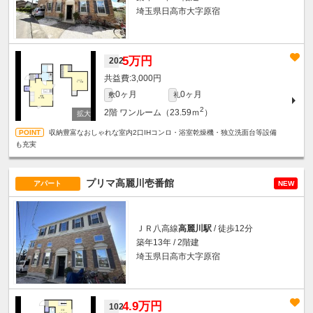
埼玉県日高市大字原宿
5万円
202
3,000円
0ヶ月
0ヶ月
敷
礼
2
2階
ワンルーム（23.59ｍ
）
収納豊富なおしゃれな室内2口IHコンロ・浴室乾燥機・独立洗面台等設備
も充実
プリマ高麗川壱番館
アパート
NEW
ＪＲ八高線
高麗川駅
/ 徒歩12分
築年13年 / 2階建
埼玉県日高市大字原宿
4.9万円
102