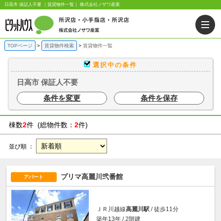
日高市 保証人不要 ｜賃貸物件一覧｜ 株式会社ノザワ産業
TOPページ
賃貸物件検索
賃貸物件一覧
選択中の条件
日高市 保証人不要
条件を変更
条件を保存
棟数
2
件 (総物件数：
2
件)
並び順 ：
プリマ高麗川弐番館
アパート
ＪＲ川越線
高麗川駅
/ 徒歩11分
築年13年 / 2階建