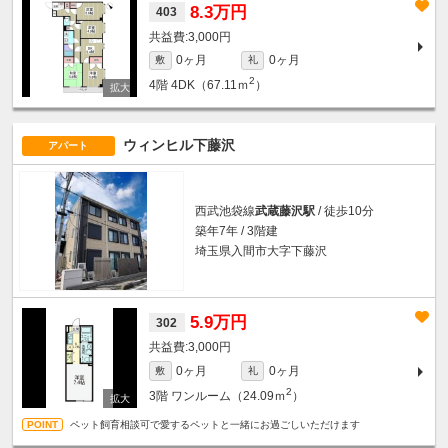
8.3万円
403
3,000円
0ヶ月
0ヶ月
敷
礼
2
4階
4DK（67.11ｍ
）
ウィンヒル下藤沢
アパート
西武池袋線
武蔵藤沢駅
/ 徒歩10分
築年7年 / 3階建
埼玉県入間市大字下藤沢
5.9万円
302
3,000円
0ヶ月
0ヶ月
敷
礼
2
3階
ワンルーム（24.09ｍ
）
ペット飼育相談可で愛するペットと一緒にお過ごしいただけます