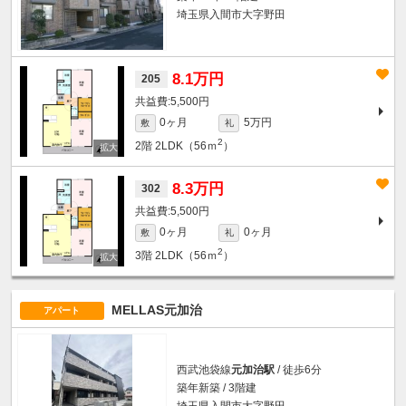
埼玉県入間市大字野田
8.1万円
205
5,500円
0ヶ月
5万円
敷
礼
2
2階
2LDK（56ｍ
）
8.3万円
302
5,500円
0ヶ月
0ヶ月
敷
礼
2
3階
2LDK（56ｍ
）
MELLAS元加治
アパート
西武池袋線
元加治駅
/ 徒歩6分
築年新築 / 3階建
埼玉県入間市大字野田