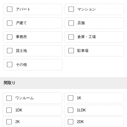
アパート
マンション
戸建て
店舗
事務所
倉庫・工場
貸土地
駐車場
その他
間取り
ワンルーム
1K
1DK
1LDK
2K
2DK