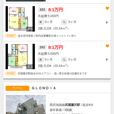
8.1万円
203
5,000円
0ヶ月
0ヶ月
敷
礼
2
2階
2LDK（55.44ｍ
）
温水洗浄便座☆室内洗濯機置き場☆バストイレ別☆
8.1万円
202
5,000円
0ヶ月
0ヶ月
敷
礼
2
2階
2LDK（55.44ｍ
）
武蔵藤沢駅徒歩10分エアコン・追い焚き給湯の設備付きです
ＧＬＯＷＤＩＡ
アパート
西武池袋線
武蔵藤沢駅
/ 徒歩8分
築年新築 / 3階建