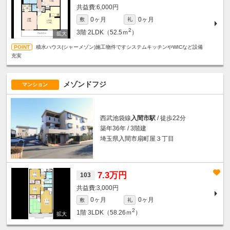
6,000円
0ヶ月
0ヶ月
敷
礼
2
3階
2LDK（52.5ｍ
）
積水ハウス(シャーメゾン)施工物件ですシステムキッチンやWICなど設備
充実
メゾンドフジ
マンション
西武池袋線
入間市駅
/ 徒歩22分
築年36年 / 3階建
埼玉県入間市扇町屋３丁目
7.3万円
103
3,000円
0ヶ月
0ヶ月
敷
礼
2
1階
3LDK（58.26ｍ
）