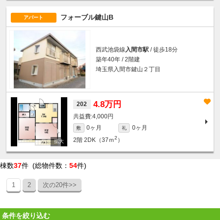
フォーブル鍵山B
アパート
西武池袋線
入間市駅
/ 徒歩18分
築年40年 / 2階建
埼玉県入間市鍵山２丁目
4.8万円
202
4,000円
0ヶ月
0ヶ月
敷
礼
2
2階
2DK（37ｍ
）
棟数
37
件 (総物件数：
54
件)
1
2
次の20件>>
条件を絞り込む