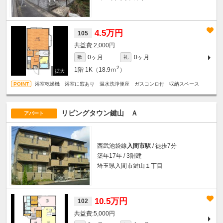
4.5万円
105
2,000円
0ヶ月
0ヶ月
敷
礼
2
1階
1K（18.9ｍ
）
浴室乾燥機 浴室に窓あり 温水洗浄便座 ガスコンロ付 収納スペース
リビングタウン鍵山 Ａ
アパート
西武池袋線
入間市駅
/ 徒歩7分
築年17年 / 3階建
埼玉県入間市鍵山１丁目
10.5万円
102
5,000円