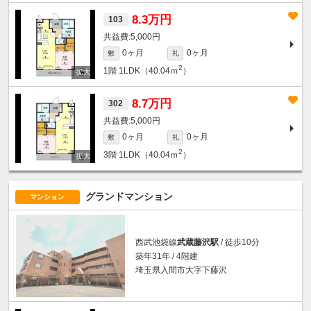
8.3万円
103
5,000円
0ヶ月
0ヶ月
敷
礼
2
1階
1LDK（40.04ｍ
）
8.7万円
302
5,000円
0ヶ月
0ヶ月
敷
礼
2
3階
1LDK（40.04ｍ
）
グランドマンション
マンション
西武池袋線
武蔵藤沢駅
/ 徒歩10分
築年31年 / 4階建
埼玉県入間市大字下藤沢