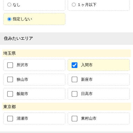
なし
１ヶ月以下
指定しない
住みたいエリア
埼玉県
所沢市
入間市
狭山市
新座市
飯能市
日高市
東京都
清瀬市
東村山市