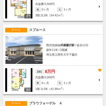
5,500円
0ヶ月
1ヶ月
敷
礼
2
3階
2LDK（54.42ｍ
）
スプルース
アパート
西武池袋線
武蔵藤沢駅
/ 徒歩12分
築年11年 / 2階建
埼玉県入間市大字下藤沢
8万円
101
6,000円
0ヶ月
1ヶ月
敷
礼
2
1階
1LDK（41.99ｍ
）
ブラウフォーゲル Ａ
アパート