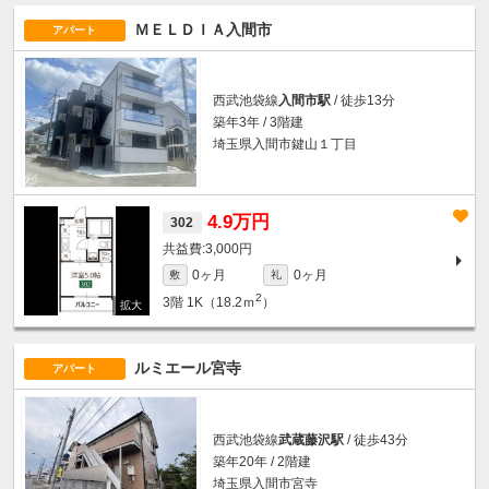
ＭＥＬＤＩＡ入間市
アパート
西武池袋線
入間市駅
/ 徒歩13分
築年3年 / 3階建
埼玉県入間市鍵山１丁目
4.9万円
302
3,000円
0ヶ月
0ヶ月
敷
礼
2
3階
1K（18.2ｍ
）
ルミエール宮寺
アパート
西武池袋線
武蔵藤沢駅
/ 徒歩43分
築年20年 / 2階建
埼玉県入間市宮寺