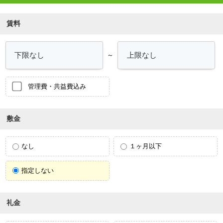
賃料
～
管理費・共益費込み
敷金
なし
１ヶ月以下
指定しない
礼金