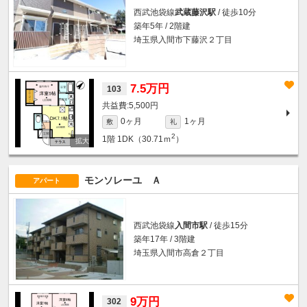
西武池袋線
武蔵藤沢駅
/ 徒歩10分
築年5年 / 2階建
埼玉県入間市下藤沢２丁目
7.5万円
103
5,500円
0ヶ月
1ヶ月
敷
礼
2
1階
1DK（30.71ｍ
）
モンソレーユ Ａ
アパート
西武池袋線
入間市駅
/ 徒歩15分
築年17年 / 3階建
埼玉県入間市高倉２丁目
9万円
302