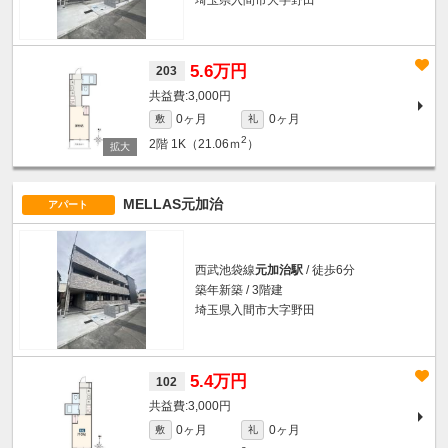
5.6万円
203
3,000円
0ヶ月
0ヶ月
敷
礼
2
2階
1K（21.06ｍ
）
MELLAS元加治
アパート
西武池袋線
元加治駅
/ 徒歩6分
築年新築 / 3階建
埼玉県入間市大字野田
5.4万円
102
3,000円
0ヶ月
0ヶ月
敷
礼