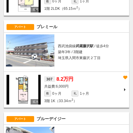
0ヶ月
1ヶ月
敷
礼
2
1階
2LDK（65.15ｍ
）
プレミール
アパート
西武池袋線
武蔵藤沢駅
/ 徒歩4分
築年3年 / 3階建
埼玉県入間市東藤沢２丁目
8.2万円
307
6,000円
0ヶ月
1ヶ月
敷
礼
2
3階
1K（33.34ｍ
）
ブルーデイジー
アパート