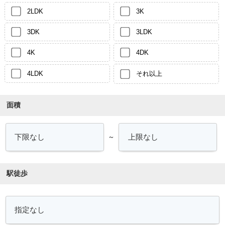
2LDK
3K
3DK
3LDK
4K
4DK
4LDK
それ以上
面積
～
駅徒歩