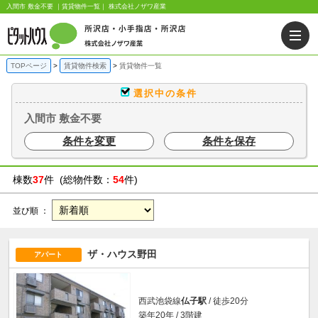
入間市 敷金不要 ｜賃貸物件一覧｜ 株式会社ノザワ産業
TOPページ
賃貸物件検索
賃貸物件一覧
選択中の条件
入間市 敷金不要
条件を変更
条件を保存
棟数
37
件 (総物件数：
54
件)
並び順 ：
ザ・ハウス野田
アパート
西武池袋線
仏子駅
/ 徒歩20分
築年20年 / 3階建