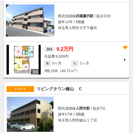
西武池袋線
武蔵藤沢駅
/ 徒歩10分
築年12年 / 3階建
埼玉県入間市大字下藤沢
9.2万円
301
6,000円
0ヶ月
1ヶ月
敷
礼
2
3階
2DK（46.72ｍ
）
リビングタウン鍵山 Ｃ
アパート
西武池袋線
入間市駅
/ 徒歩7分
築年17年 / 3階建
埼玉県入間市鍵山１丁目