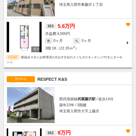
埼玉県入間市東藤沢１丁目
5.6万円
303
4,000円
0ヶ月
0ヶ月
敷
礼
2
3階
1K（22.35ｍ
）
駅徒歩４分☆お料理済の方おすすめの２くちガスキッチン☆TVモニターホ
ン☆
RESPECT K&S
アパート
西武池袋線
武蔵藤沢駅
/ 徒歩14分
築年23年 / 3階建
埼玉県入間市大字上藤沢
8万円
302