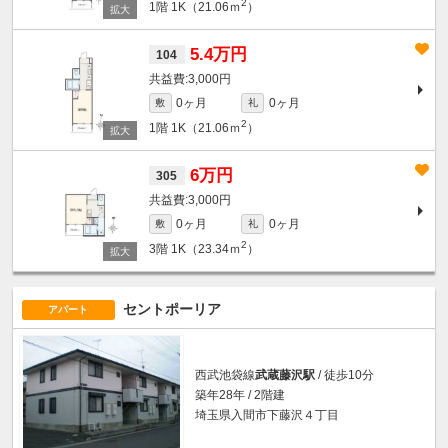
2
1階
1K（21.06ｍ
）
5.4万円
104
3,000円
0ヶ月
0ヶ月
敷
礼
2
1階
1K（21.06ｍ
）
6万円
305
3,000円
0ヶ月
0ヶ月
敷
礼
2
3階
1K（23.34ｍ
）
セントポーリア
アパート
西武池袋線
武蔵藤沢駅
/ 徒歩10分
築年28年 / 2階建
埼玉県入間市下藤沢４丁目