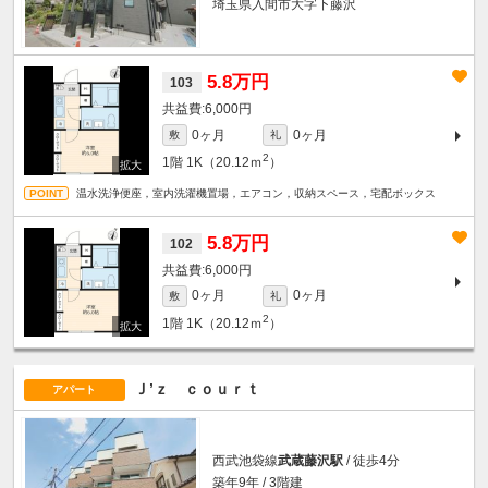
埼玉県入間市大字下藤沢
5.8万円
103
6,000円
0ヶ月
0ヶ月
敷
礼
2
1階
1K（20.12ｍ
）
温水洗浄便座，室内洗濯機置場，エアコン，収納スペース，宅配ボックス
5.8万円
102
6,000円
0ヶ月
0ヶ月
敷
礼
2
1階
1K（20.12ｍ
）
Ｊ’ｚ ｃｏｕｒｔ
アパート
西武池袋線
武蔵藤沢駅
/ 徒歩4分
築年9年 / 3階建