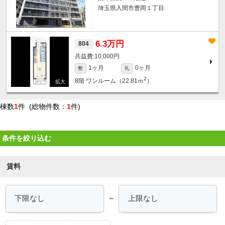
埼玉県入間市豊岡１丁目
6.3万円
804
10,000円
1ヶ月
0ヶ月
敷
礼
2
8階
ワンルーム（22.81ｍ
）
棟数
1
件 (総物件数：
1
件)
条件を絞り込む
賃料
～