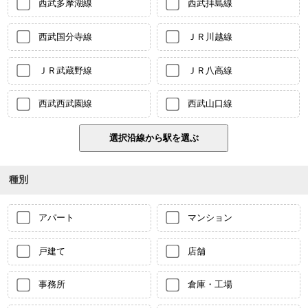
西武多摩湖線
西武拝島線
西武国分寺線
ＪＲ川越線
ＪＲ武蔵野線
ＪＲ八高線
西武西武園線
西武山口線
種別
アパート
マンション
戸建て
店舗
事務所
倉庫・工場