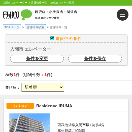
入間市 エレベーター ｜賃貸物件一覧｜ 株式会社ノザワ産業
TOPページ
賃貸物件検索
賃貸物件一覧
選択中の条件
入間市 エレベーター
条件を変更
条件を保存
棟数
1
件 (総物件数：
1
件)
並び順 ：
Residence IRUMA
マンション
西武池袋線
入間市駅
/ 徒歩4分
築年新築 / 10階建