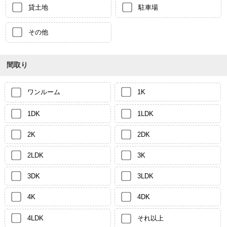
貸土地
駐車場
その他
間取り
ワンルーム
1K
1DK
1LDK
2K
2DK
2LDK
3K
3DK
3LDK
4K
4DK
4LDK
それ以上