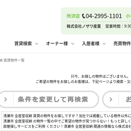
ナー
お知らせ
購入までの流れ
管理物件一覧
お気に入り
業者の選び方
その他の問合せ
住まいのトラブルQ&A
お客様の声
閲覧履歴
管理のご依頼
よくある質問
媒介契約の種類
スタッフブログ
お住まいの解約手続き
保存した検索条件
マンションVS
売却時の
個
04-2995-1101
所沢店
小
高く売るポイント
よくある質問
相続
株式会社ノザワ産業
営業時間：9:3
ウス小手指店
コンテナ
ピタットハウス新所沢店
賃貸検索
オーナー様
入居者様
売買物件
納 賃貸物件一覧
只今、お探しの物件はございません。
ナー
お知らせ
購入までの流れ
空き家管理
お気に入り
業者の選び方
その他の問合せ
住まいのトラブルQ&A
お客様の声
管理物件一覧
閲覧履歴
よくある質問
媒介契約の種類
スタッフブログ
お住まいの解約手続き
保存した検索条件
管理のご依頼
マンションVS
売却時の
個
ご希望の物件をお探しのお客様は、下記ページより検索・又
高く売るポイント
よくある質問
相続
清瀬市 全居室収納 賃貸の物件をお探しですか？当社では掲載している物件以外
ウス小手指店
コンテナ
ピタットハウス新所沢店
清瀬市 全居室収納 の物件一覧の中でご希望の物件が見つからない！もっと詳し
部屋探しサービスをご利用 ください！清瀬市 全居室収納 関連の情報なら株式会