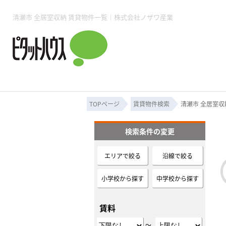
所沢賃貸TOP
賃貸管理業務
入居者様用ページTOP
売買物件一覧
無料売却査定
会社概要
ご来店予約
スタッフ紹介
お住まいの解約手続き
土地・空き家活用
購入時の諸費用
仲介手数料について
物件検索フォーム
入居中のマ
清瀬市 全居室収納 賃貸物件一覧｜株式会社ノザワ産業
必要な書類
売却の流れ
月極駐車場
ピタットハウス所沢店
事業用物件
ピタットハ
TOPページ
賃貸物件検索
清瀬市 全居室収
検索条件の変更
所沢賃貸TOP
賃貸管理業務
入居者様用ページTOP
売買物件一覧
無料売却査定
会社概要
ご来店予約
スタッフ紹介
お住まいの解約手続き
土地・空き家活用
購入時の諸費用
仲介手数料について
物件検索フォーム
入居中のマ
エリアで絞る
沿線で絞る
必要な書類
売却の流れ
小学校から探す
中学校から探す
月極駐車場
ピタットハウス所沢店
事業用物件
ピタットハ
賃料
～