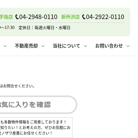
戸建て
諸費用
人情報保護方針
その他の問合せ
仲介と買取の違い
賃貸vs持ち家
04-2948-0110
04-2922-0110
手指店
新所沢店
0～17:30 定休日：毎週火曜日・水曜日
不動産売却
当社について
お問い合わせ
戸建て
諸費用
人情報保護方針
無料賃料査定
その他の問合せ
仲介と買取の違い
賃貸vs持ち家
採用情報
無料売却査定
はお問合せください。
にも多数物件情報をご用意しております！
く知りたい！とお考えの方、ぜひお気軽にお
社ノザワ産業にお任せください！