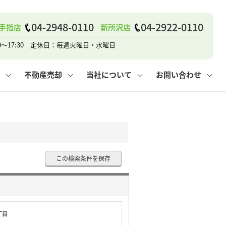
戸建て
諸費用
人情報保護方針
その他の問合せ
仲介と買取の違い
賃貸vs持ち家
04-2948-0110
04-2922-0110
手指店
新所沢店
0～17:30 定休日：毎週火曜日・水曜日
不動産売却
当社について
お問い合わせ
戸建て
諸費用
人情報保護方針
無料賃料査定
その他の問合せ
仲介と買取の違い
賃貸vs持ち家
採用情報
無料売却査定
この検索条件を保存
丁目