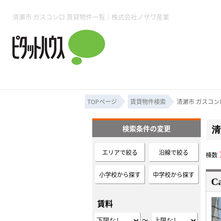
所沢賃貸TOP
賃貸管理業務
入居者様用ページTOP
売買物件一覧
無料売却査定
会社概要
ご来店予約
スタッフ紹介
お住まいの解約手続き
土地・空き家活用
購入時の諸費用
仲介手数料について
物件検索フォーム
入居中のマ
清瀬市 ガスコンロ 賃貸物件一覧｜株式会社ノザワ産業
必要な書類
売却の流れ
月極駐車場
ピタットハウス所沢店
事業用物件
ピタットハ
TOPページ
賃貸物件検索
清瀬市 ガスコン
検索条件の変更
清
所沢賃貸TOP
賃貸管理業務
入居者様用ページTOP
売買物件一覧
無料売却査定
会社概要
ご来店予約
スタッフ紹介
お住まいの解約手続き
土地・空き家活用
購入時の諸費用
仲介手数料について
物件検索フォーム
入居中のマ
エリアで絞る
沿線で絞る
棟数
必要な書類
売却の流れ
小学校から探す
中学校から探す
C
月極駐車場
ピタットハウス所沢店
事業用物件
ピタットハ
賃料
～