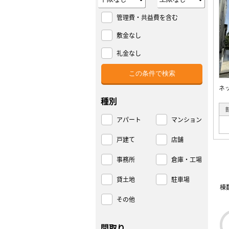
管理費・共益費を含む
敷金なし
礼金なし
ネ
種別
アパート
マンション
戸建て
店舗
事務所
倉庫・工場
貸土地
駐車場
棟
その他
間取り