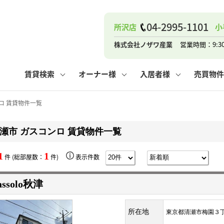
ナー
お知らせ
購入までの流れ
管理物件一覧
お気に入り
業者の選び方
その他の問合せ
住まいのトラブルQ&A
お客様の声
閲覧履歴
管理のご依頼
よくある質問
媒介契約の種類
スタッフブログ
お住まいの解約手続き
保存した検索条件
マンションVS
売却時の
個
04-2995-1101
所沢店
小
高く売るポイント
よくある質問
相続
株式会社ノザワ産業
営業時間：9:3
ウス小手指店
コンテナ
ピタットハウス新所沢店
賃貸検索
オーナー様
入居者様
売買物件
ロ 賃貸物件一覧
瀬市 ガスコンロ 賃貸物件一覧
ナー
お知らせ
購入までの流れ
空き家管理
お気に入り
業者の選び方
その他の問合せ
住まいのトラブルQ&A
お客様の声
管理物件一覧
閲覧履歴
よくある質問
媒介契約の種類
スタッフブログ
お住まいの解約手続き
保存した検索条件
管理のご依頼
マンションVS
売却時の
個
1
1
件 (総部屋数：
件)
表示件数
高く売るポイント
よくある質問
相続
assolo秋津
ウス小手指店
コンテナ
ピタットハウス新所沢店
所在地
東京都清瀬市梅園３