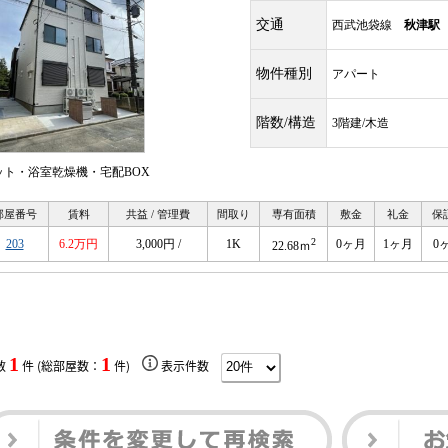
交通
西武池袋線
秋津駅
物件種別
アパート
階数/構造
3階建/木造
ット・浴室乾燥機・宅配BOX
部屋番号
賃料
共益 / 管理費
間取り
専有面積
敷金
礼金
保
2
203
6.2万円
3,000円 /
1K
0ヶ月
1ヶ月
0
22.68ｍ
1
1
数
件 (総部屋数：
件)
表示件数